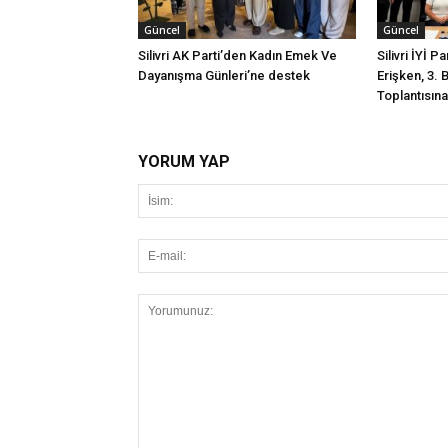
Güncel
Güncel
Silivri AK Parti’den Kadın Emek Ve
Silivri İYİ P
Dayanışma Günleri’ne destek
Erişken, 3. 
Toplantısına 
YORUM YAP