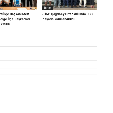
Eğitim
arti İlçe Başkanı Mert
Silivri Çağrıbey Ortaokulu’nda LGS
Bölge İlçe Başkanları
başarısı ödüllendirildi
katıldı