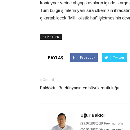
konteyner yerine ahşap kasaların içinde, karg
Tüm bu girişimlerin yanı sıra ülkemizin ihracat
çıkartabilecek “Milli lojistik hat” işletmesini
ETİKETLER
PAYLAŞ
Facebook
Twitter
« Önceki
Baldöktü: Bu dünyanın en büyük mutluluğu
Uğur Bakıcı
(23.07.2026) 20 Temmuz ruhu
(30.06.2026) Yangın meselesi