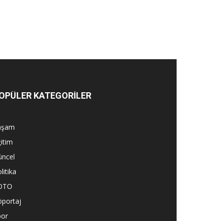
OPÜLER KATEGORİLER
aşam
itim
üncel
litika
OTO
öportaj
por