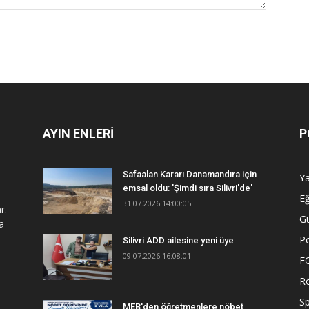
AYIN ENLERİ
P
Safaalan Kararı Danamandıra için
Y
emsal oldu: 'Şimdi sıra Silivri'de'
Eğ
31.07.2026 14:00:05
r.
G
a
Po
Silivri ADD ailesine yeni üye
09.07.2026 16:08:01
F
R
S
MEB'den öğretmenlere nöbet