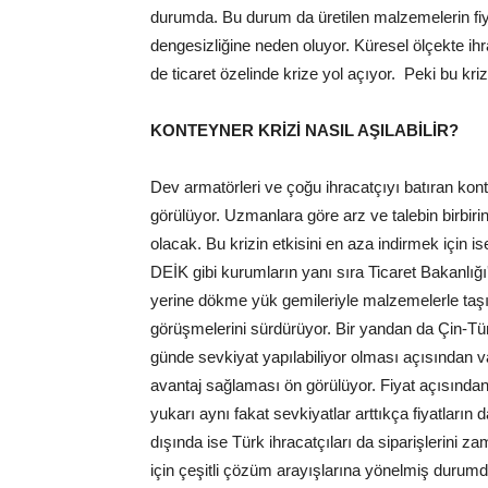
durumda. Bu durum da üretilen malzemelerin fiya
dengesizliğine neden oluyor. Küresel ölçekte ihr
de ticaret özelinde krize yol açıyor. Peki bu kriz 
KONTEYNER KRİZİ NASIL AŞILABİLİR?
Dev armatörleri ve çoğu ihracatçıyı batıran kon
görülüyor. Uzmanlara göre arz ve talebin birbirini
olacak. Bu krizin etkisini en aza indirmek için
DEİK gibi kurumların yanı sıra Ticaret Bakanlı
yerine dökme yük gemileriyle malzemelerle taşım
görüşmelerini sürdürüyor. Bir yandan da Çin-Tür
günde sevkiyat yapılabiliyor olması açısından va
avantaj sağlaması ön görülüyor. Fiyat açısından 
yukarı aynı fakat sevkiyatlar arttıkça fiyatların
dışında ise Türk ihracatçıları da siparişlerini 
için çeşitli çözüm arayışlarına yönelmiş durumd