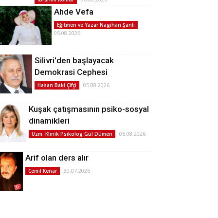
Ahde Vefa
Eğitmen ve Yazar Nagihan Şanlı
05.08.2026
Silivri'den başlayacak
Demokrasi Cephesi
05.08.2026
Hasan Baki Çifçi
Kuşak çatışmasının psiko-sosyal
dinamikleri
05.08.2026
Uzm. Klinik Psikolog Gül Dümen
Arif olan ders alır
30.07.2026
Cemil Kenar