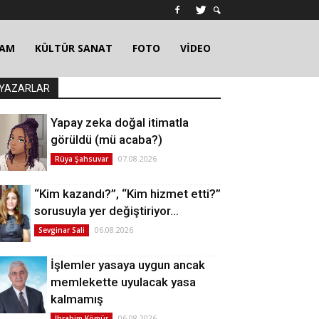
ŞAM
KÜLTÜR SANAT
FOTO
VİDEO
YAZARLAR
Yapay zeka doğal itimatla
görüldü (mü acaba?)
07.08.2026
Rüya Şahsuvar
“Kim kazandı?”, “Kim hizmet etti?”
sorusuyla yer değiştiriyor…
06.08.2026
Sevginar Sali
İşlemler yasaya uygun ancak
memlekette uyulacak yasa
kalmamış
06.08.2026
İbrahim Kömür