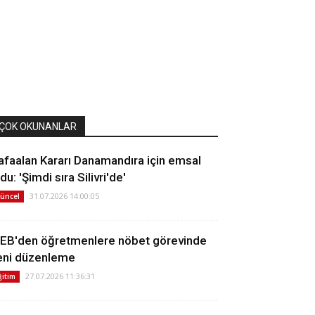
ÇOK OKUNANLAR
afaalan Kararı Danamandıra için emsal
du: 'Şimdi sıra Silivri'de'
31.07.2026 14:00:05
üncel
EB'den öğretmenlere nöbet görevinde
eni düzenleme
27.07.2026 11:36:31
ğitim