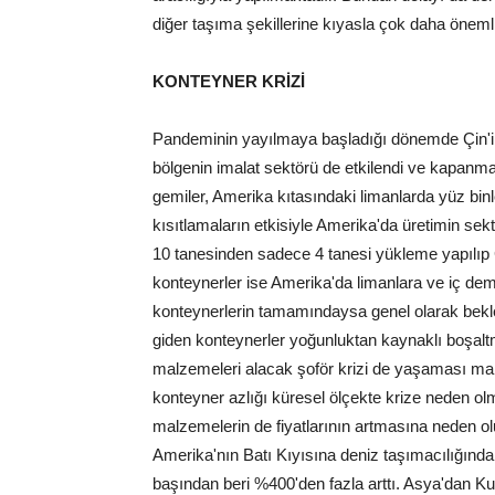
diğer taşıma şekillerine kıyasla çok daha önemli
KONTEYNER KRİZİ
Pandeminin yayılmaya başladığı dönemde Çin'i
bölgenin imalat sektörü de etkilendi ve kapanmay
gemiler, Amerika kıtasındaki limanlarda yüz bin
kısıtlamaların etkisiyle Amerika'da üretimin s
10 tanesinden sadece 4 tanesi yükleme yapılıp Ç
konteynerler ise Amerika'da limanlara ve iç de
konteynerlerin tamamındaysa genel olarak bekl
giden konteynerler yoğunluktan kaynaklı boşalt
malzemeleri alacak şoför krizi de yaşaması ma
konteyner azlığı küresel ölçekte krize neden olm
malzemelerin de fiyatlarının artmasına neden ol
Amerika'nın Batı Kıyısına deniz taşımacılığında
başından beri %400'den fazla arttı. Asya'dan 