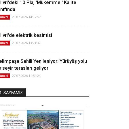
ilivri'deki 10 Plaj 'Mükemmel' Kalite
ınıfında
20.07.2026 14:37:57
üncel
livri'de elektrik kesintisi
20.07.2026 13:21:32
üncel
elimpaşa Sahili Yenileniyor: Yürüyüş yolu
 seyir terasları geliyor
27.07.2026 11:54:24
üncel
1. SAYFAMIZ