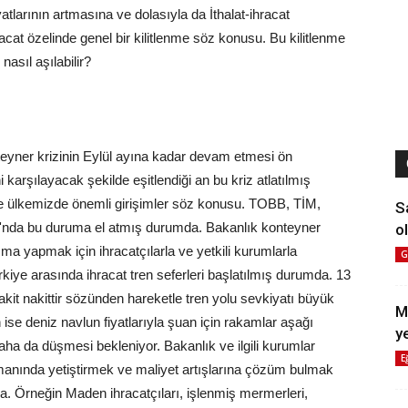
tlarının artmasına ve dolasıyla da İthalat-ihracat
acat özelinde genel bir kilitlenme söz konusu. Bu kilitlenme
nasıl aşılabilir?
teyner krizinin Eylül ayına kadar devam etmesi ön
 karşılayacak şekilde eşitlendiği an bu kriz atlatılmış
 ise ülkemizde önemli girişimler söz konusu. TOBB, TİM,
S
ğı'nda bu duruma el atmış durumda. Bakanlık konteyner
ol
a yapmak için ihracatçılarla ve yetkili kurumlarla
G
kiye arasında ihracat tren seferleri başlatılmış durumda. 13
kit nakittir sözünden hareketle tren yolu sevkiyatı büyük
M
ise deniz navlun fiyatlarıyla şuan için rakamlar aşağı
y
 daha da düşmesi bekleniyor. Bakanlık ve ilgili kurumlar
E
zamanında yetiştirmek ve maliyet artışlarına çözüm bulmak
a. Örneğin Maden ihracatçıları, işlenmiş mermerleri,