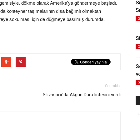
S
o gemisiyle, dökme olarak Amerika'ya göndermeye başladı.
S
ında konteyner taşımalarının dışa bağımlı olmaktan
G
n devreye sokulması için de düğmeye basılmış durumda.
Si
G
S
ve
G
Sonraki »
Silivrispor’da Akgün Duru listesini verdi