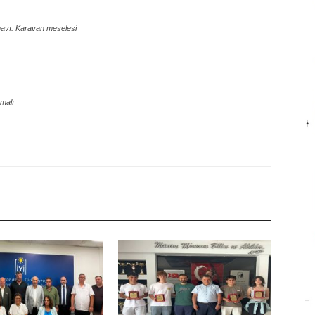
navı: Karavan meselesi
rmalı