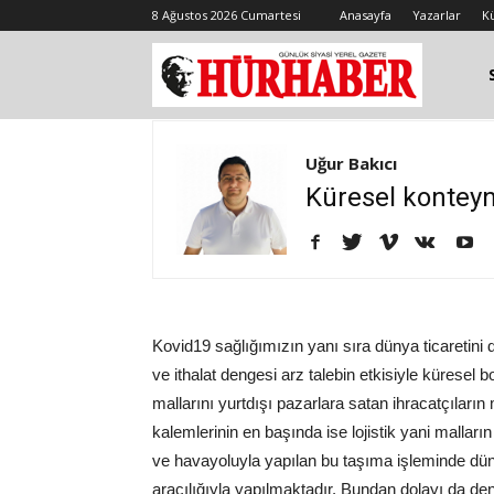
8 Ağustos 2026 Cumartesi
Anasayfa
Yazarlar
K
Uğur Bakıcı
Küresel konteyne
Kovid19 sağlığımızın yanı sıra dünya ticaretini
ve ithalat dengesi arz talebin etkisiyle küresel
mallarını yurtdışı pazarlara satan ihracatçıları
kalemlerinin en başında ise lojistik yani malların
ve havayoluyla yapılan bu taşıma işleminde düny
aracılığıyla yapılmaktadır. Bundan dolayı da deni