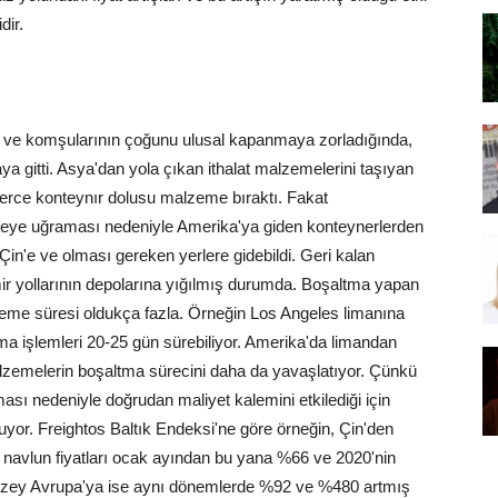
dir.
 ve komşularının çoğunu ulusal kapanmaya zorladığında,
a gitti. Asya'dan yola çıkan ithalat malzemelerini taşıyan
lerce konteynır dolusu malzeme bıraktı. Fakat
ekteye uğraması nedeniyle Amerika'ya giden konteynerlerden
in'e ve olması gereken yerlere gidebildi. Geri kalan
mir yollarının depolarına yığılmış durumda. Boşaltma yapan
eme süresi oldukça fazla. Örneğin Los Angeles limanına
ma işlemleri 20-25 gün sürebiliyor. Amerika'da limandan
lzemelerin boşaltma sürecini daha da yavaşlatıyor. Çünkü
ası nedeniyle doğrudan maliyet kalemini etkilediği için
uyor. Freightos Baltık Endeksi'ne göre örneğin, Çin'den
 navlun fiyatları ocak ayından bu yana %66 ve 2020'nin
Kuzey Avrupa'ya ise aynı dönemlerde %92 ve %480 artmış