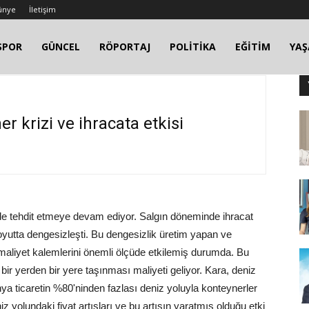
ünye
İletişim
SPOR
GÜNCEL
RÖPORTAJ
POLİTİKA
EĞİTİM
YA
r krizi ve ihracata etkisi
 de tehdit etmeye devam ediyor. Salgın döneminde ihracat
 boyutta dengesizleşti. Bu dengesizlik üretim yapan ve
n maliyet kalemlerini önemli ölçüde etkilemiş durumda. Bu
 bir yerden bir yere taşınması maliyeti geliyor. Kara, deniz
a ticaretin %80'ninden fazlası deniz yoluyla konteynerler
z yolundaki fiyat artışları ve bu artışın yaratmış olduğu etki