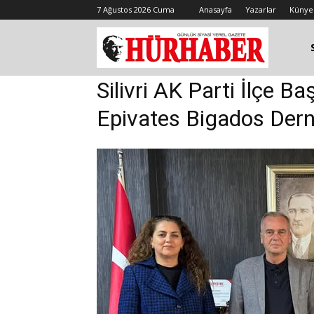
7 Ağustos 2026 Cuma
Anasayfa
Yazarlar
Künye
Silivri AK Parti İlçe B
Epivates Bigados Dern