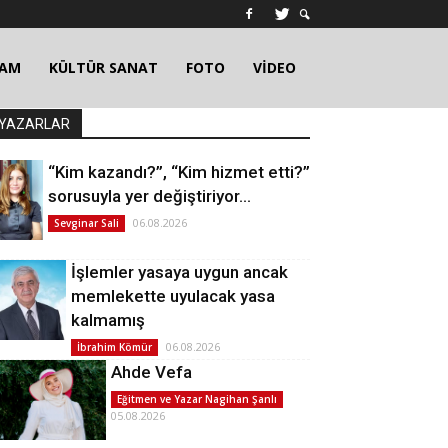
ŞAM
KÜLTÜR SANAT
FOTO
VİDEO
YAZARLAR
“Kim kazandı?”, “Kim hizmet etti?”
sorusuyla yer değiştiriyor…
06.08.2026
Sevginar Sali
İşlemler yasaya uygun ancak
memlekette uyulacak yasa
kalmamış
06.08.2026
İbrahim Kömür
Ahde Vefa
Eğitmen ve Yazar Nagihan Şanlı
05.08.2026