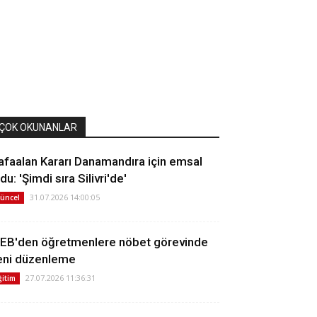
ÇOK OKUNANLAR
afaalan Kararı Danamandıra için emsal
du: 'Şimdi sıra Silivri'de'
31.07.2026 14:00:05
üncel
EB'den öğretmenlere nöbet görevinde
eni düzenleme
27.07.2026 11:36:31
ğitim