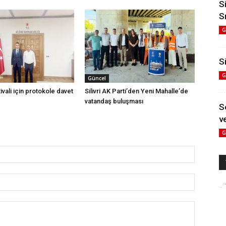
S
S
G
Si
G
Güncel
vali için protokole davet
Silivri AK Parti’den Yeni Mahalle’de
vatandaş buluşması
S
ve
G