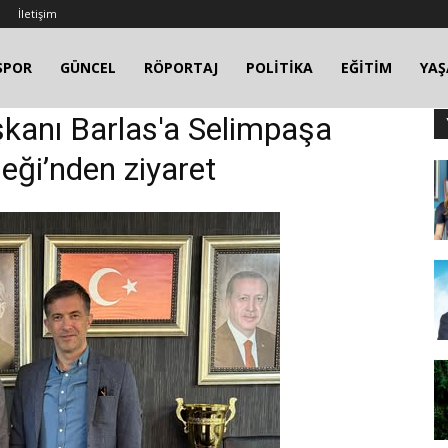
İletişim
SPOR
GÜNCEL
RÖPORTAJ
POLİTİKA
EĞİTİM
YA
aşkanı Barlas'a Selimpaşa
eği’nden ziyaret