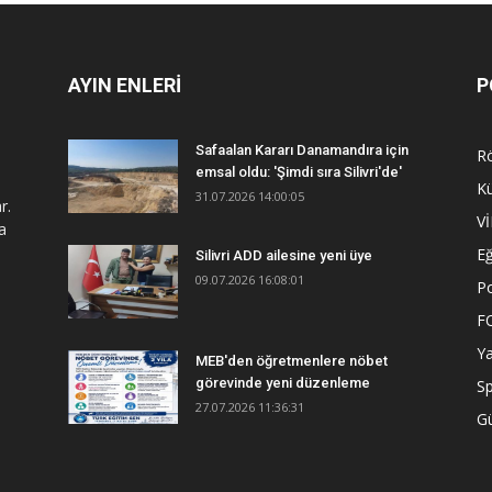
AYIN ENLERİ
P
Safaalan Kararı Danamandıra için
R
emsal oldu: 'Şimdi sıra Silivri'de'
Kü
31.07.2026 14:00:05
r.
V
a
Eğ
Silivri ADD ailesine yeni üye
09.07.2026 16:08:01
Po
F
Y
MEB'den öğretmenlere nöbet
görevinde yeni düzenleme
S
27.07.2026 11:36:31
G