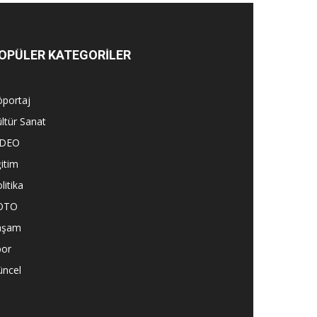
OPÜLER KATEGORİLER
öportaj
ltür Sanat
İDEO
itim
litika
OTO
aşam
por
üncel