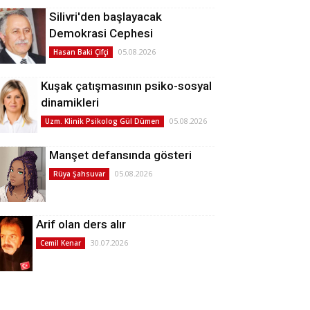
Silivri'den başlayacak
Demokrasi Cephesi
05.08.2026
Hasan Baki Çifçi
Kuşak çatışmasının psiko-sosyal
dinamikleri
05.08.2026
Uzm. Klinik Psikolog Gül Dümen
Manşet defansında gösteri
05.08.2026
Rüya Şahsuvar
Arif olan ders alır
30.07.2026
Cemil Kenar