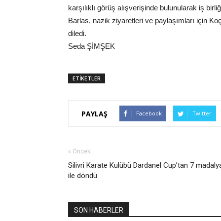
karşılıklı görüş alışverişinde bulunularak iş birl
Barlas, nazik ziyaretleri ve paylaşımları için K
diledi.
Seda ŞİMŞEK
ETİKETLER
PAYLAŞ
Facebook
Twitter
« Önceki
Silivri Karate Kulübü Dardanel Cup’tan 7 madaly
ile döndü
SON HABERLER