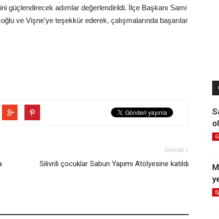
iğini güçlendirecek adımlar değerlendirildi. İlçe Başkanı Sami
oçoğlu ve Vişne'ye teşekkür ederek, çalışmalarında başarılar
S
ol
G
Sonraki »
a
Silivrili çocuklar Sabun Yapımı Atölyesine katıldı
M
y
E