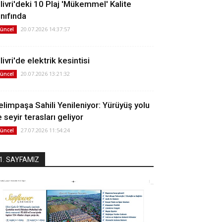
ilivri'deki 10 Plaj 'Mükemmel' Kalite
ınıfında
20.07.2026 14:37:57
üncel
livri'de elektrik kesintisi
20.07.2026 13:21:32
üncel
elimpaşa Sahili Yenileniyor: Yürüyüş yolu
 seyir terasları geliyor
27.07.2026 11:54:24
üncel
1. SAYFAMIZ