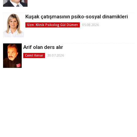
Kuşak çatışmasının psiko-sosyal dinamikleri
05.08.2026
Uzm. Klinik Psikolog Gül Dümen
Arif olan ders alır
30.07.2026
Cemil Kenar