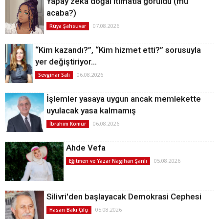
Yapay zeka doğal itimatla görüldü (mü
acaba?)
07.08.2026
Rüya Şahsuvar
“Kim kazandı?”, “Kim hizmet etti?” sorusuyla
yer değiştiriyor…
06.08.2026
Sevginar Sali
İşlemler yasaya uygun ancak memlekette
uyulacak yasa kalmamış
06.08.2026
İbrahim Kömür
Ahde Vefa
05.08.2026
Eğitmen ve Yazar Nagihan Şanlı
Silivri'den başlayacak Demokrasi Cephesi
05.08.2026
Hasan Baki Çifçi