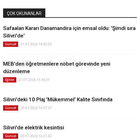
ÇOK OKUNANLAR
Safaalan Kararı Danamandıra için emsal oldu: 'Şimdi sıra
Silivri'de'
31.07.2026 14:00:05
Güncel
MEB'den öğretmenlere nöbet görevinde yeni
düzenleme
27.07.2026 11:36:31
Eğitim
Silivri'deki 10 Plaj 'Mükemmel' Kalite Sınıfında
20.07.2026 14:37:57
Güncel
Silivri'de elektrik kesintisi
20.07.2026 13:21:32
Güncel