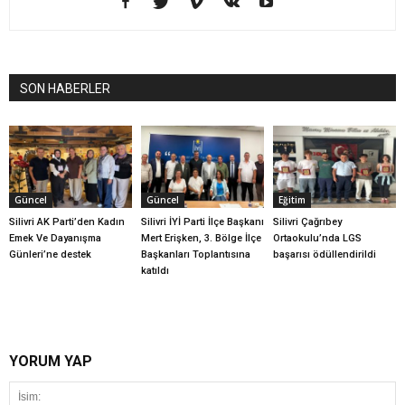
SON HABERLER
Güncel
Güncel
Eğitim
Silivri AK Parti’den Kadın
Silivri İYİ Parti İlçe Başkanı
Silivri Çağrıbey
Emek Ve Dayanışma
Mert Erişken, 3. Bölge İlçe
Ortaokulu’nda LGS
Günleri’ne destek
Başkanları Toplantısına
başarısı ödüllendirildi
katıldı
YORUM YAP