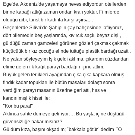
Ege'de, Akdeniz'de yaşamaya heves ediyordur, otellerden
birine kapağı attığı zaman ondan kralı yoktur. Filmlerde
olduğu gibi; turist bir kadınla karşılaşırsa…
Geçenlerde Silivri'de Şahip'in çay bahçesinde laflıyoruz,
dört bilemedin beş yaşlarında, kıvırcık saçlı, beyaz dişli,
güldüğü zaman gamzeleri görünen gözleri çakmak çakmak
küçücüük bir kız çocuğu elinde tuttuğu plastik bardağı uzattı.
Ne yalan söyleyeyim Işık geldi aklıma, çıkardım cüzdandan
elime gelen ilk kağıt parayı bardağın içine attım.
Büyük gelen terlikleri ayağından çıka çıka kapkara olmuş
fındık kadar topukları ile bütün masaları dolaştı sonra
verdiğim parayı masanın üzerine geri attı, hırs ve
kandırılmışlık hissi ile;
"Kör bu para!"
Aklınca sahte demeye getiriyor…. Bu yaşta içine düştüğü
güvensizliğe bakar mısınız?
Güldüm kıza, başını okşadım; "bakkala götür" dedim "O