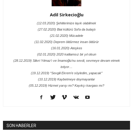
Adil Sirkecioğlu
(12.03.2020) Şehitlerimize layık olabilmek
(27.02.2020) Biat kültürü Sol’a da bulaştı
(21.02.2020) Mücadele
(11.02.2020) Deprem öldürmez insan öldürür
(16.01.2020) Ateşkes
(02.01.2020) 2020 katliamsız bir yıl olsun
(28.12.2019) Silivri Yılmaz’ı ve İmamoğlu’nu sevdi, sevmeye devam etmek
istiyor…
(19.12.2019) “Sevgili Ekrem’e söyledim, yapacak”
(10.12.2019) Kaybetmeye doymayanlar
(05.12.2019) Hizmet yarışı mı? Kayıkçı kavgası mı?
SON HABERLER