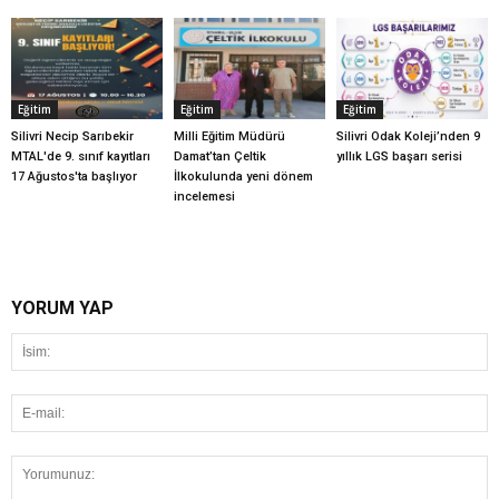
Eğitim
Eğitim
Eğitim
Silivri Necip Sarıbekir
Milli Eğitim Müdürü
Silivri Odak Koleji’nden 9
MTAL'de 9. sınıf kayıtları
Damat’tan Çeltik
yıllık LGS başarı serisi
17 Ağustos'ta başlıyor
İlkokulunda yeni dönem
incelemesi
YORUM YAP