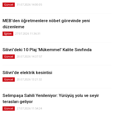
31.07.2026 14:00:05
Güncel
MEB'den öğretmenlere nöbet görevinde yeni
düzenleme
27.07.2026 11:36:31
Eğitim
Silivri'deki 10 Plaj 'Mükemmel' Kalite Sınıfında
20.07.2026 14:37:57
Güncel
Silivri'de elektrik kesintisi
20.07.2026 13:21:32
Güncel
Selimpaşa Sahili Yenileniyor: Yürüyüş yolu ve seyir
terasları geliyor
27.07.2026 11:54:24
Güncel