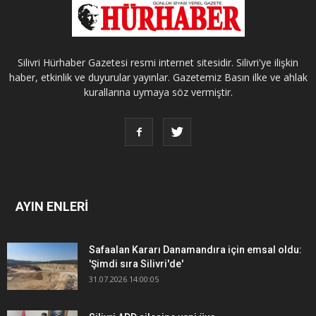
Silivri Hürhaber Gazetesi resmi internet sitesidir. Silivri'ye ilişkin
haber, etkinlik ve duyurular yayınlar. Gazetemiz Basın ilke ve ahlak
kurallarına uymaya söz vermiştir.
AYIN ENLERİ
Safaalan Kararı Danamandıra için emsal oldu:
'Şimdi sıra Silivri'de'
31.07.2026 14:00:05