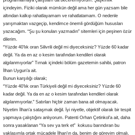
içindeyim. Fiziki olarak mümkün değil ama her gün yazsam bile
altından kalkıp rahatlayamam ve rahatlatamam. O nedenle
yarışmaktan vazgeçip, kendimce önemli gördüğüm hususları
yazacağım. “Şu şu konuları yazmadın” sitemleri için peşinen özür
dilerim.
“Yüzde 40’lık oran Silivrili değil mi diyeceksiniz? Yüzde 60 kadar
değil. Ya da en az o kesim tarafından kendileri olarak
algılanmıyorlar” Tırnak içindeki bölüm gazetemin sahibi, patron
İlhan Uygun’a ait.
Bunun karşılığı olarak;
“Yüzde 40’lık oran Türkiyeli değil mi diyeceksiniz? Yüzde 60
kadar değil. Ya da en az o kesim tarafından kendileri olarak
algılanmıyorlar.” Satırları hiçbir zaman bana ait olmayacak.
Niyetim İlhan’a sataşmak değil. İyi niyetle, objektif olarak bir tespit
yapmaya çalıştığını anlıyorum. Patenti Orhan Çetinkol’a ait, daha
sonra yasaklanan “Ya sev ya terk et” kokusu barındıran bu
yaklaşımla ortak mücadele İlhan’ın da, benim de görevim olmalı.