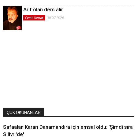
Arif olan ders alır
30.07.2026
Cemil Kenar
ÇOK OKUNANLAR
Safaalan Kararı Danamandıra için emsal oldu: 'Şimdi sıra
Silivri'de'