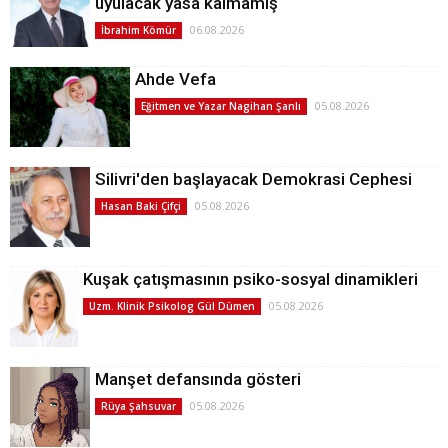
uyulacak yasa kalmamış
06.08.2026
İbrahim Kömür
Ahde Vefa
05.08.2026
Eğitmen ve Yazar Nagihan Şanlı
Silivri'den başlayacak Demokrasi Cephesi
05.08.2026
Hasan Baki Çifçi
Kuşak çatışmasının psiko-sosyal dinamikleri
05.08.2026
Uzm. Klinik Psikolog Gül Dümen
Manşet defansında gösteri
05.08.2026
Rüya Şahsuvar