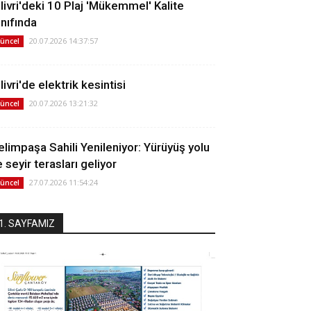
ilivri'deki 10 Plaj 'Mükemmel' Kalite
ınıfında
20.07.2026 14:37:57
üncel
livri'de elektrik kesintisi
20.07.2026 13:21:32
üncel
elimpaşa Sahili Yenileniyor: Yürüyüş yolu
 seyir terasları geliyor
27.07.2026 11:54:24
üncel
1. SAYFAMIZ