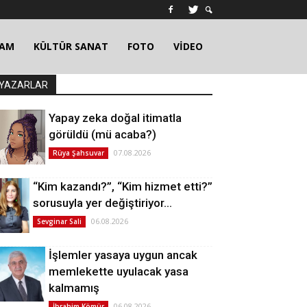
ŞAM
KÜLTÜR SANAT
FOTO
VİDEO
YAZARLAR
Yapay zeka doğal itimatla
görüldü (mü acaba?)
07.08.2026
Rüya Şahsuvar
“Kim kazandı?”, “Kim hizmet etti?”
sorusuyla yer değiştiriyor…
06.08.2026
Sevginar Sali
İşlemler yasaya uygun ancak
memlekette uyulacak yasa
kalmamış
06.08.2026
İbrahim Kömür