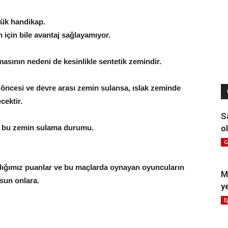
yük handikap.
 için bile avantaj sağlayamıyor.
sının nedeni de kesinlikle sentetik zemindir.
öncesi ve devre arası zemin sulansa, ıslak zeminde
cektir.
S
ol
r bu zemin sulama durumu.
G
ldığımız puanlar ve bu maçlarda oynayan oyuncuların
M
olsun onlara.
y
E