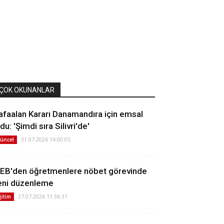
ÇOK OKUNANLAR
afaalan Kararı Danamandıra için emsal
du: 'Şimdi sıra Silivri'de'
31.07.2026 14:00:05
üncel
EB'den öğretmenlere nöbet görevinde
eni düzenleme
27.07.2026 11:36:31
ğitim