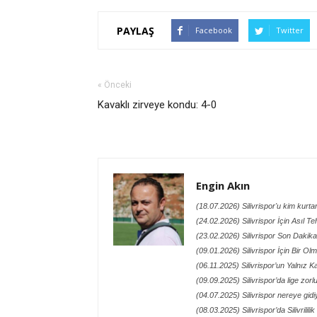
PAYLAŞ
Facebook
Twitter
« Önceki
Kavaklı zirveye kondu: 4-0
Engin Akın
(18.07.2026) Silivrispor'u kim kurt
(24.02.2026) Silivrispor İçin Asıl Te
(23.02.2026) Silivrispor Son Dakik
(09.01.2026) Silivrispor İçin Bir O
(06.11.2025) Silivrispor’un Yalnız
(09.09.2025) Silivrispor’da lige zor
(04.07.2025) Silivrispor nereye gidi
(08.03.2025) Silivrispor’da Silivrilil