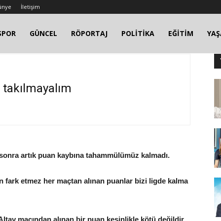
ünye
İletişim
SPOR
GÜNCEL
RÖPORTAJ
POLİTİKA
EĞİTİM
YA
 takılmayalım
n sonra artık puan kaybına tahammülümüz kalmadı.
n fark etmez her maçtan alınan puanlar bizi ligde kalma
ltay maçından alınan bir puan kesinlikle kötü değildir.