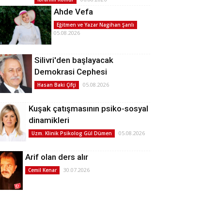
Ahde Vefa
Eğitmen ve Yazar Nagihan Şanlı
05.08.2026
Silivri'den başlayacak
Demokrasi Cephesi
05.08.2026
Hasan Baki Çifçi
Kuşak çatışmasının psiko-sosyal
dinamikleri
05.08.2026
Uzm. Klinik Psikolog Gül Dümen
Arif olan ders alır
30.07.2026
Cemil Kenar