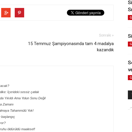
S
S
G
Si
Sonraki »
15 Temmuz Şampiyonasında tam 4 madalya
G
kazandık
S
ve
G
aracak?
hlike: İçerideki sessiz çatlak
ada Yıkıldı Ama Yolun Sonu Değil
lma Zamanı
 Kalmaya Tahammülü Yok!
lu başlangıç
yor?
ik ruhu öldürüldü maalesef!