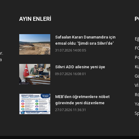
AYIN ENLERİ
P
Safaalan Kararı Danamandıra için
Eğ
emsal oldu: 'Şimdi sıra Silivri'de'
F
31.07.2026 14:00:05
r.
Po
a
Kü
Silivri ADD ailesine yeni üye
09.07.2026 16:08:01
G
V
R
MEB'den öğretmenlere nöbet
görevinde yeni düzenleme
Y
27.07.2026 11:36:31
S