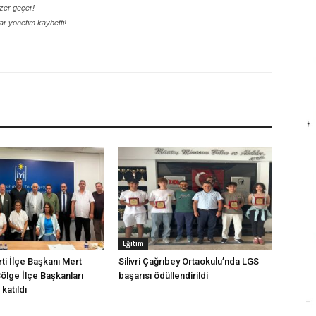
ezer geçer!
r yönetim kaybetti!
Eğitim
arti İlçe Başkanı Mert
Silivri Çağrıbey Ortaokulu’nda LGS
Bölge İlçe Başkanları
başarısı ödüllendirildi
katıldı