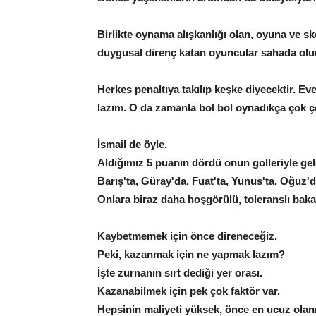
Birlikte oynama alışkanlığı olan, oyuna ve sko
duygusal direnç katan oyuncular sahada olu
Herkes penaltıya takılıp keşke diyecektir. E
lazım. O da zamanla bol bol oynadıkça çok ço
İsmail de öyle.
Aldığımız 5 puanın dördü onun golleriyle gel
Barış'ta, Güray'da, Fuat'ta, Yunus'ta, Oğuz'd
Onlara biraz daha hoşgörülü, toleranslı baka
Kaybetmemek için önce direneceğiz.
Peki, kazanmak için ne yapmak lazım?
İşte zurnanın sırt dediği yer orası.
Kazanabilmek için pek çok faktör var.
Hepsinin maliyeti yüksek, önce en ucuz ola