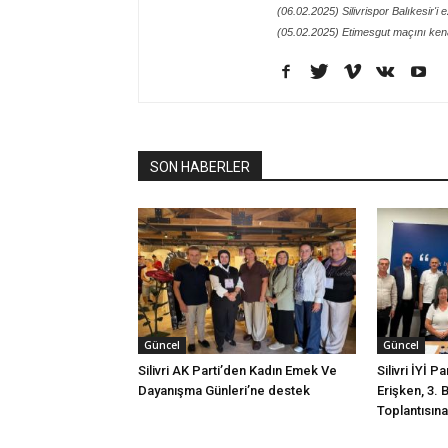
(06.02.2025) Silivrispor Balıkesir'i 
(05.02.2025) Etimesgut maçını kena
SON HABERLER
Güncel
Güncel
Silivri AK Parti’den Kadın Emek Ve
Silivri İYİ P
Dayanışma Günleri’ne destek
Erişken, 3. 
Toplantısına 