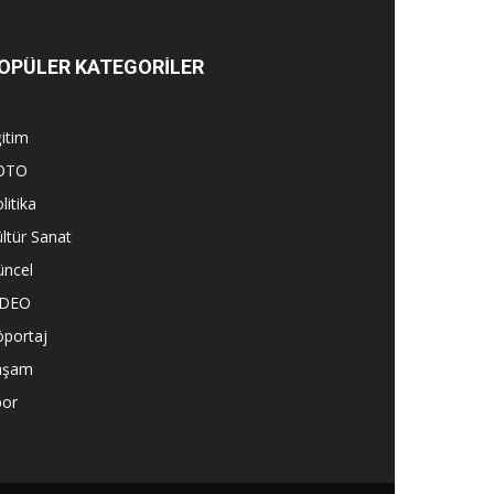
OPÜLER KATEGORİLER
itim
OTO
litika
ltür Sanat
üncel
İDEO
öportaj
aşam
por