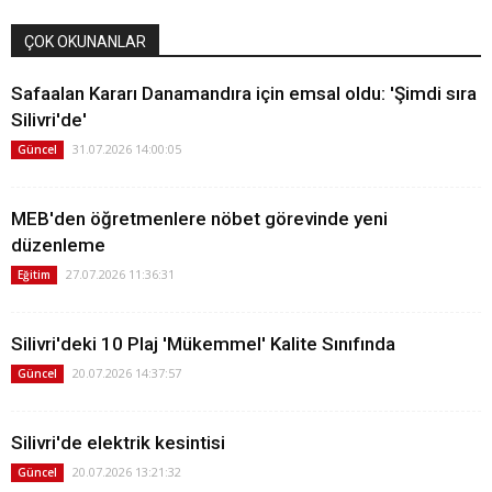
ÇOK OKUNANLAR
Safaalan Kararı Danamandıra için emsal oldu: 'Şimdi sıra
Silivri'de'
31.07.2026 14:00:05
Güncel
MEB'den öğretmenlere nöbet görevinde yeni
düzenleme
27.07.2026 11:36:31
Eğitim
Silivri'deki 10 Plaj 'Mükemmel' Kalite Sınıfında
20.07.2026 14:37:57
Güncel
Silivri'de elektrik kesintisi
20.07.2026 13:21:32
Güncel