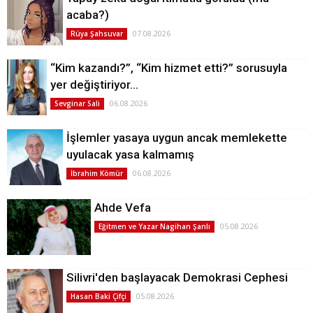
acaba?)
07.08.2026
Rüya Şahsuvar
“Kim kazandı?”, “Kim hizmet etti?” sorusuyla
yer değiştiriyor…
06.08.2026
Sevginar Sali
İşlemler yasaya uygun ancak memlekette
uyulacak yasa kalmamış
06.08.2026
İbrahim Kömür
Ahde Vefa
05.08.2026
Eğitmen ve Yazar Nagihan Şanlı
Silivri'den başlayacak Demokrasi Cephesi
05.08.2026
Hasan Baki Çifçi