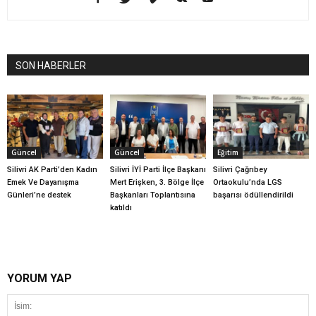
SON HABERLER
Güncel
Güncel
Eğitim
Silivri AK Parti’den Kadın
Silivri İYİ Parti İlçe Başkanı
Silivri Çağrıbey
Emek Ve Dayanışma
Mert Erişken, 3. Bölge İlçe
Ortaokulu’nda LGS
Günleri’ne destek
Başkanları Toplantısına
başarısı ödüllendirildi
katıldı
YORUM YAP