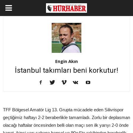
Engin Akın
İstanbul takımları beni korkutur!
TFF Bölgesel Amatör Lig 13. Grupta mücadele eden Silivrispor
geçtiğimiz haftayı 2-2 beraberlikle tamamladı. Zorlu bir deplasman
olacağı haftalar öncesinden belli olan maçı sen ilk yarıyı 2-0 önde
kapat, ikinci yarı sahana hapsol ve 90+4'te rakibinden beraberlik