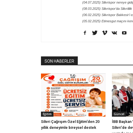
(04.07.2025) Silivrispor nereye gidi
(08.03.2025) Silivrispor’da Silivrilil
(06.02.2025) Silivrispor Balıkesir'i 
(05.02.2025) Etimesgut maçını kena
SON HABERLER
Eğitim
Güncel
Silivri Çağrışım Özel Eğitim'den 20
İBB Başkan V
yıllık deneyimle bireysel destek
Silivri’de d