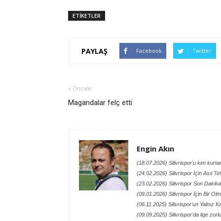
ETİKETLER
PAYLAŞ
Facebook
Twitter
« Önceki
Magandalar felç etti
Engin Akın
(18.07.2026) Silivrispor'u kim kurt
(24.02.2026) Silivrispor İçin Asıl Te
(23.02.2026) Silivrispor Son Dakik
(09.01.2026) Silivrispor İçin Bir O
(06.11.2025) Silivrispor’un Yalnız
(09.09.2025) Silivrispor’da lige zor