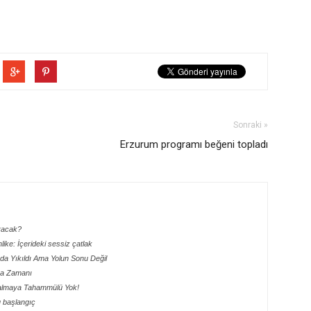
Sonraki »
Erzurum programı beğeni topladı
aracak?
hlike: İçerideki sessiz çatlak
ada Yıkıldı Ama Yolun Sonu Değil
lma Zamanı
 Kalmaya Tahammülü Yok!
lu başlangıç