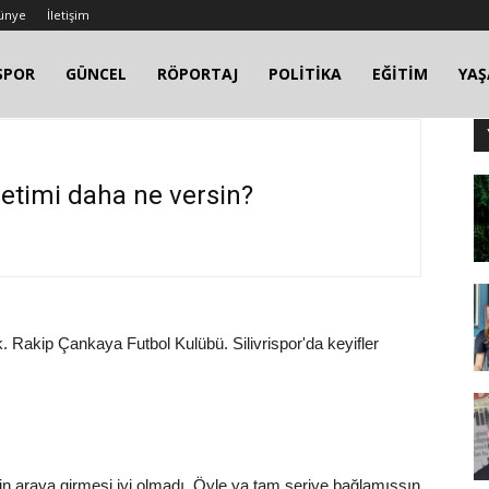
ünye
İletişim
SPOR
GÜNCEL
RÖPORTAJ
POLİTİKA
EĞİTİM
YA
etimi daha ne versin?
. Rakip Çankaya Futbol Kulübü. Silivrispor'da keyifler
n araya girmesi iyi olmadı. Öyle ya tam seriye bağlamışsın