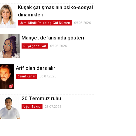
Kuşak çatışmasının psiko-sosyal
dinamikleri
05.08.2026
Uzm. Klinik Psikolog Gül Dümen
Manşet defansında gösteri
05.08.2026
Rüya Şahsuvar
Arif olan ders alır
30.07.2026
Cemil Kenar
20 Temmuz ruhu
23.07.2026
Uğur Bakıcı