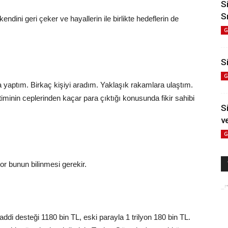
S
S
ndini geri çeker ve hayallerin ile birlikte hedeflerin de
G
Si
G
 yaptım. Birkaç kişiyi aradım. Yaklaşık rakamlara ulaştım.
inin ceplerinden kaçar para çıktığı konusunda fikir sahibi
S
v
G
r bunun bilinmesi gerekir.
addi desteği 1180 bin TL, eski parayla 1 trilyon 180 bin TL.