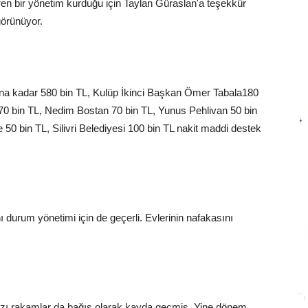
ren bir yönetim kurduğu için Taylan Güraslan'a teşekkür
 görünüyor.
na kadar 580 bin TL, Kulüp İkinci Başkan Ömer Tabala180
 70 bin TL, Nedim Bostan 70 bin TL, Yunus Pehlivan 50 bin
e 50 bin TL, Silivri Belediyesi 100 bin TL nakit maddi destek
 durum yönetimi için de geçerli. Evlerinin nafakasını
bazı rakamlar da bağış olarak kayda geçmiş. Yine dönem