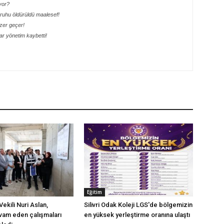
yor?
ik ruhu öldürüldü maalesef!
ezer geçer!
r yönetim kaybetti!
Eğitim
ekili Nuri Aslan,
Silivri Odak Koleji LGS'de bölgemizin
evam eden çalışmaları
en yüksek yerleştirme oranına ulaştı