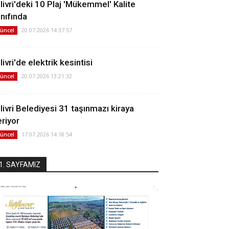
ilivri'deki 10 Plaj 'Mükemmel' Kalite
ınıfında
20.07.2026 14:37:57
üncel
livri'de elektrik kesintisi
20.07.2026 13:21:32
üncel
ilivri Belediyesi 31 taşınmazı kiraya
eriyor
17.07.2026 14:18:54
üncel
1. SAYFAMIZ