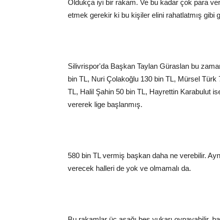
Oldukça iyi bir rakam. Ve bu kadar çok para ve
etmek gerekir ki bu kişiler elini rahatlatmış gibi
Silivrispor'da Başkan Taylan Güraslan bu zama
bin TL, Nuri Çolakoğlu 130 bin TL, Mürsel Türk
TL, Halil Şahin 50 bin TL, Hayrettin Karabulut is
vererek lige başlanmış.
580 bin TL vermiş başkan daha ne verebilir. Aynı
verecek halleri de yok ve olmamalı da.
Bu rakamlar üç aşağı beş yukarı oynayabilir, 