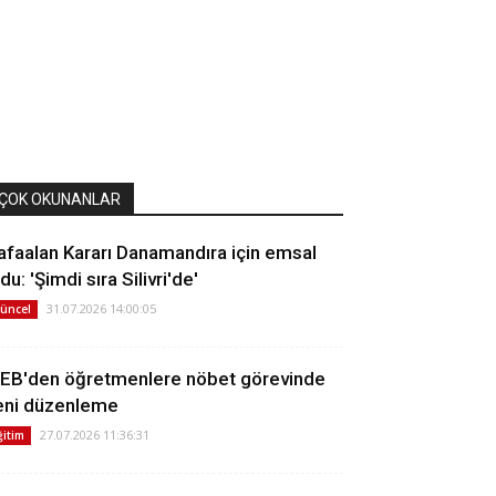
ÇOK OKUNANLAR
afaalan Kararı Danamandıra için emsal
du: 'Şimdi sıra Silivri'de'
31.07.2026 14:00:05
üncel
EB'den öğretmenlere nöbet görevinde
eni düzenleme
27.07.2026 11:36:31
ğitim