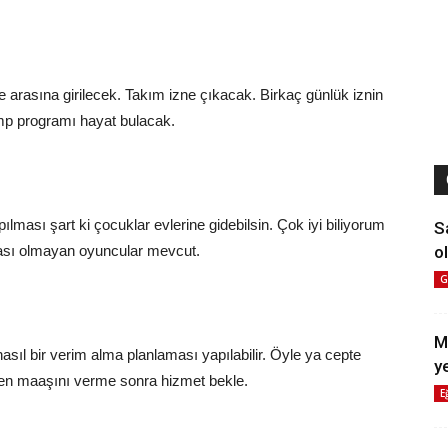
 arasına girilecek. Takım izne çıkacak. Birkaç günlük iznin
mp programı hayat bulacak.
ası şart ki çocuklar evlerine gidebilsin. Çok iyi biliyorum
S
ol
rası olmayan oyuncular mevcut.
G
M
sıl bir verim alma planlaması yapılabilir. Öyle ya cepte
y
en maaşını verme sonra hizmet bekle.
E