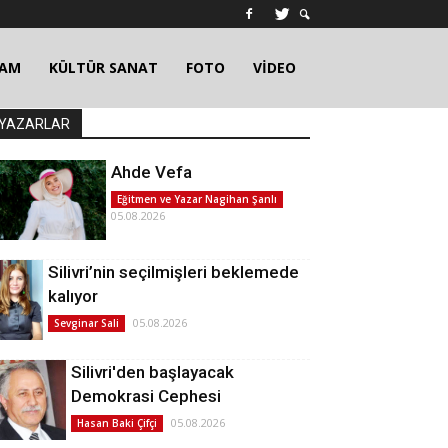
ŞAM
KÜLTÜR SANAT
FOTO
VİDEO
YAZARLAR
Ahde Vefa
Eğitmen ve Yazar Nagihan Şanlı
05.08.2026
Silivri’nin seçilmişleri beklemede
kalıyor
05.08.2026
Sevginar Sali
Silivri'den başlayacak
Demokrasi Cephesi
05.08.2026
Hasan Baki Çifçi