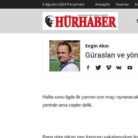
6 Ağustos 2026 Perşembe
Anasayfa
Yazarlar
K
Engin Akın
Güraslan ve yön
Hafta sonu ligde ilk yarının son maçı oynanacak
yerinde ama cepler delik.
Bana göre takım tam formunu yakalamışken ligi