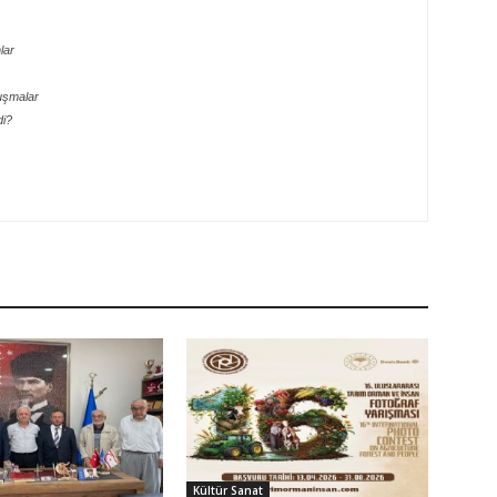
lar
uşmalar
di?
Kültür Sanat