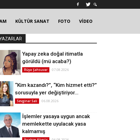
ŞAM
KÜLTÜR SANAT
FOTO
VİDEO
YAZARLAR
Yapay zeka doğal itimatla
görüldü (mü acaba?)
07.08.2026
Rüya Şahsuvar
“Kim kazandı?”, “Kim hizmet etti?”
sorusuyla yer değiştiriyor…
06.08.2026
Sevginar Sali
İşlemler yasaya uygun ancak
memlekette uyulacak yasa
kalmamış
06.08.2026
İbrahim Kömür