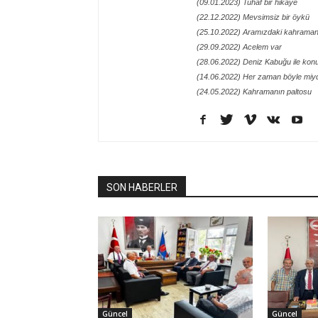
(09.01.2023) Tuhaf bir hikaye
(22.12.2022) Mevsimsiz bir öykü
(25.10.2022) Aramızdaki kahraman
(29.09.2022) Acelem var
(28.06.2022) Deniz Kabuğu ile kon
(14.06.2022) Her zaman böyle miy
(24.05.2022) Kahramanın paltosu
SON HABERLER
Güncel
Güncel