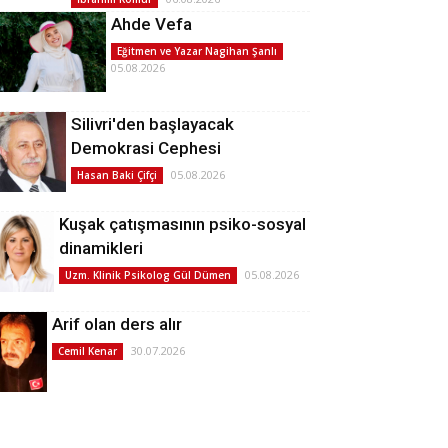
Ahde Vefa
Eğitmen ve Yazar Nagihan Şanlı
05.08.2026
Silivri'den başlayacak
Demokrasi Cephesi
05.08.2026
Hasan Baki Çifçi
Kuşak çatışmasının psiko-sosyal
dinamikleri
05.08.2026
Uzm. Klinik Psikolog Gül Dümen
Arif olan ders alır
30.07.2026
Cemil Kenar