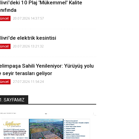
ilivri'deki 10 Plaj 'Mükemmel' Kalite
ınıfında
20.07.2026 14:37:57
üncel
livri'de elektrik kesintisi
20.07.2026 13:21:32
üncel
elimpaşa Sahili Yenileniyor: Yürüyüş yolu
 seyir terasları geliyor
27.07.2026 11:54:24
üncel
1. SAYFAMIZ