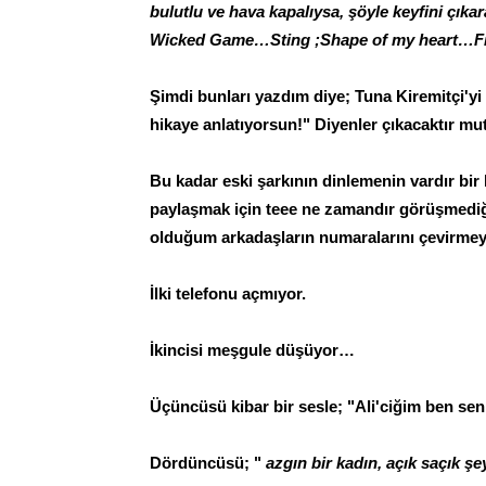
bulutlu ve hava kapalıysa, şöyle keyfini çık
Wicked Game…Sting ;Shape of my heart…Fin
Şimdi bunları yazdım diye; Tuna Kiremitçi'yi 
hikaye anlatıyorsun!" Diyenler çıkacaktır mu
Bu kadar eski şarkının dinlemenin vardır bir 
paylaşmak için teee ne zamandır görüşmediği
olduğum arkadaşların numaralarını çevirm
İlki telefonu açmıyor.
İkincisi meşgule düşüyor…
Üçüncüsü kibar bir sesle; "Ali'ciğim ben se
Dördüncüsü; "
azgın bir kadın, açık saçık ş