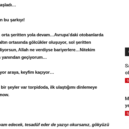
başladı…
n bu şarkıyı!
, orta şeritten yola devam…Avrupa'daki otobanlarda
tın ortasında gölcükler oluşuyor, sol şeritten
diyorsun, Allah ne verdiyse bariyerlere…Nitekim
cın yanından geçiyorum…
S
ol
iyor araya, keyfim kaçıyor…
G
 bir şeyler var torpidoda, ilk ulaştığımı dinlemeye
know.
M
y
E
am edecek, tesadüf eder de yazıyı okursanız, gökyüzü