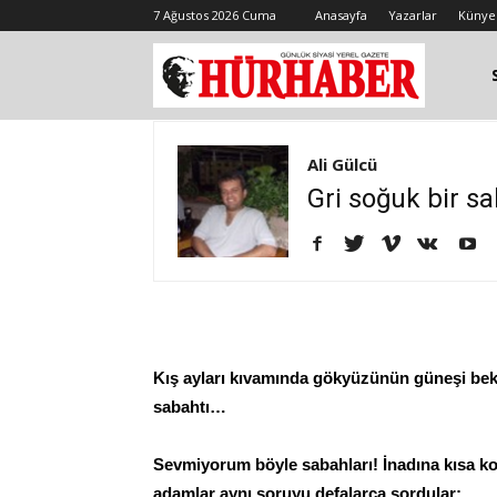
7 Ağustos 2026 Cuma
Anasayfa
Yazarlar
Künye
Ali Gülcü
Gri soğuk bir sa
Kış ayları kıvamında gökyüzünün güneşi bekl
sabahtı…
Sevmiyorum böyle sabahları! İnadına kısa ko
adamlar aynı soruyu defalarca sordular;