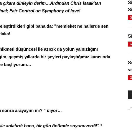
S
ara çıkara dinleyin derim…Ardından Chris Isaak'tan
S
al; Fair Control'un Symphony of love!
G
eleştirdikleri gibi bana da; "memleket ne hallerde sen
tlaka!
Si
G
hikmeti düşüncesi ile azıcık da yolun yalnızlığını
m, geçmiş yıllarda bir şeyleri paylaştığımız kanısında
S
eye başlıyorum…
ve
G
ni sonra arayayım mı? " diyor…
eyle anlatırdı bana, bir gün önümde soyunuverdi
!" *