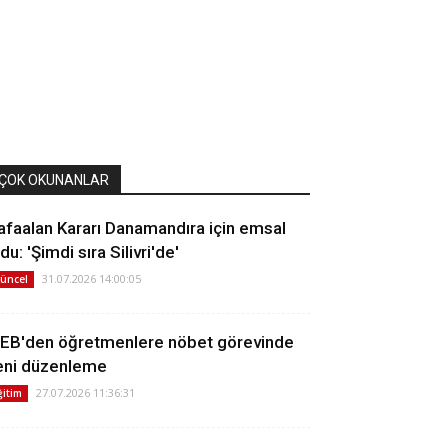
ÇOK OKUNANLAR
afaalan Kararı Danamandıra için emsal
du: 'Şimdi sıra Silivri'de'
31.07.2026 14:00:05
üncel
EB'den öğretmenlere nöbet görevinde
eni düzenleme
27.07.2026 11:36:31
ğitim