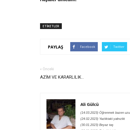
ETİKETLER
PAYLAŞ
Facebook
Twitter
« Önceki
AZİM VE KARARLILIK...
Ali Gülcü
(14.03.2023) Öğrenmek bazen uzu
(24.02.2023) Yazlıktaki yalnızlık
(30.01.2023) Beyaz taş