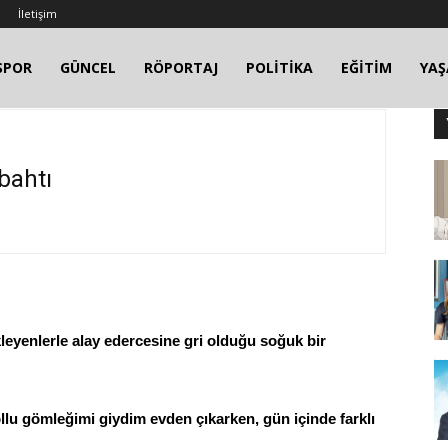
İletişim
SPOR
GÜNCEL
RÖPORTAJ
POLİTİKA
EĞİTİM
YA
bahtı
eyenlerle alay edercesine gri olduğu soğuk bir
llu gömleğimi giydim evden çıkarken, gün içinde farklı