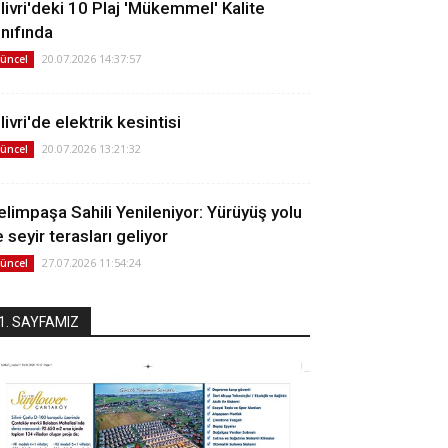
ilivri'deki 10 Plaj 'Mükemmel' Kalite
ınıfında
20.07.2026 14:37:57
üncel
livri'de elektrik kesintisi
20.07.2026 13:21:32
üncel
elimpaşa Sahili Yenileniyor: Yürüyüş yolu
 seyir terasları geliyor
27.07.2026 11:54:24
üncel
1. SAYFAMIZ