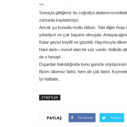
***
Sonuçta gittiğimiz bu coğrafya atalarımızın/dede
zamanla kaybetmişiz.
Ancak şu konuda mutlu oldum. Tabi diğer Arap ü
yönetiyor ve çok başarılı olmuşlar. Anlayacağınız
Katar gezisi keyifli ve güzeldi. Hayırlısıyla ülk
Hani darb-ı mesel olan bir söz vardır; bülbülü 
de o hesap!
Dışardan bakıldığında bunu gururla söylüyorum
Bizim ülkemiz farklı, hem de çok farklı. Kıymetin
İyi haftalar..
ETİKETLER
PAYLAŞ
Facebook
Twitter