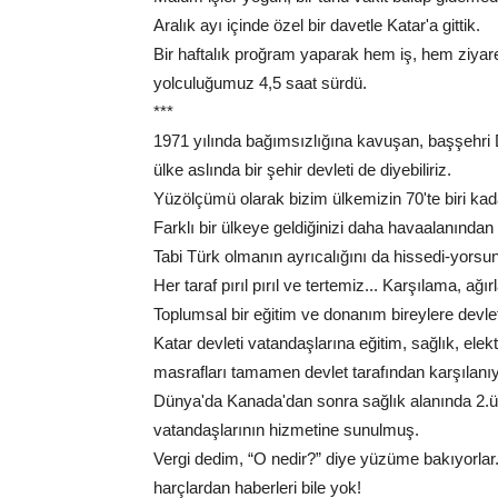
Aralık ayı içinde özel bir davetle Katar'a gittik.
Bir haftalık proğram yaparak hem iş, hem ziyar
yolculuğumuz 4,5 saat sürdü.
***
1971 yılında bağımsızlığına kavuşan, başşehri 
ülke aslında bir şehir devleti de diyebiliriz.
Yüzölçümü olarak bizim ülkemizin 70'te biri kada
Farklı bir ülkeye geldiğinizi daha havaalanından 
Tabi Türk olmanın ayrıcalığını da hissedi-yorsu
Her taraf pırıl pırıl ve tertemiz... Karşılama, ağ
Toplumsal bir eğitim ve donanım bireylere devlet p
Katar devleti vatandaşlarına eğitim, sağlık, ele
masrafları tamamen devlet tarafından karşılanıy
Dünya'da Kanada'dan sonra sağlık alanında 2.ülk
vatandaşlarının hizmetine sunulmuş.
Vergi dedim, “O nedir?” diye yüzüme bakıyorlar. 
harçlardan haberleri bile yok!