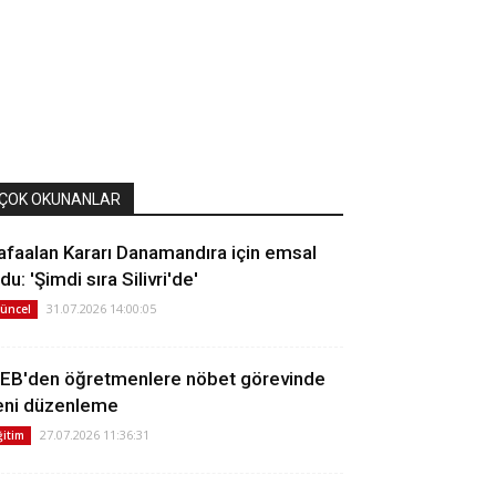
ÇOK OKUNANLAR
afaalan Kararı Danamandıra için emsal
du: 'Şimdi sıra Silivri'de'
31.07.2026 14:00:05
üncel
EB'den öğretmenlere nöbet görevinde
eni düzenleme
27.07.2026 11:36:31
ğitim