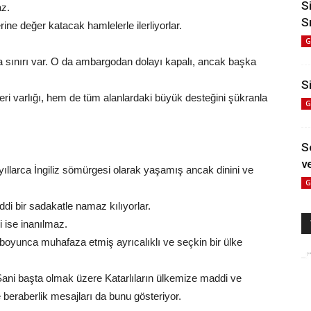
S
az.
S
ine değer katacak hamlelerle ilerliyorlar.
G
la sınırı var. O da ambargodan dolayı kapalı, ancak başka
Si
 varlığı, hem de tüm alanlardaki büyük desteğini şükranla
G
S
ve
yıllarca İngiliz sömürgesi olarak yaşamış ancak dinini ve
G
i bir sadakatle namaz kılıyorlar.
i ise inanılmaz.
 boyunca muhafaza etmiş ayrıcalıklı ve seçkin bir ülke
ani başta olmak üzere Katarlıların ülkemize maddi ve
beraberlik mesajları da bunu gösteriyor.