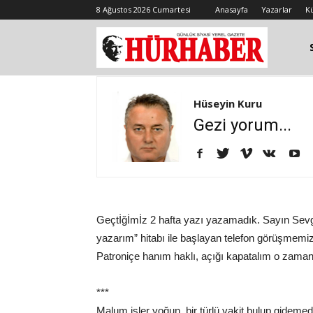
8 Ağustos 2026 Cumartesi
Anasayfa
Yazarlar
K
Hüseyin Kuru
Gezi yorum...
Geçtİğİmİz 2 hafta yazı yazamadık. Sayın Sevgi
yazarım” hitabı ile başlayan telefon görüşmemiz
Patroniçe hanım haklı, açığı kapatalım o zama
***
Malum işler yoğun, bir türlü vakit bulup gidemedi