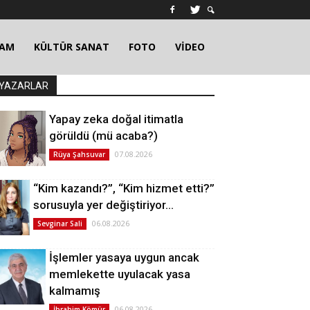
ŞAM
KÜLTÜR SANAT
FOTO
VİDEO
YAZARLAR
Yapay zeka doğal itimatla
görüldü (mü acaba?)
07.08.2026
Rüya Şahsuvar
“Kim kazandı?”, “Kim hizmet etti?”
sorusuyla yer değiştiriyor…
06.08.2026
Sevginar Sali
İşlemler yasaya uygun ancak
memlekette uyulacak yasa
kalmamış
06.08.2026
İbrahim Kömür