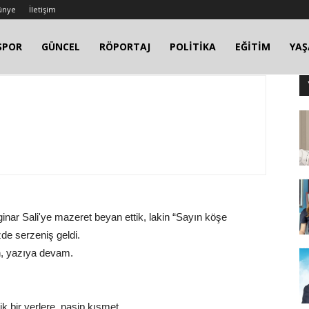
ünye
İletişim
SPOR
GÜNCEL
RÖPORTAJ
POLİTİKA
EĞİTİM
YA
nar Sali'ye mazeret beyan ettik, lakin “Sayın köşe
de serzeniş geldi.
n, yazıya devam.
k bir yerlere, nasip kısmet.