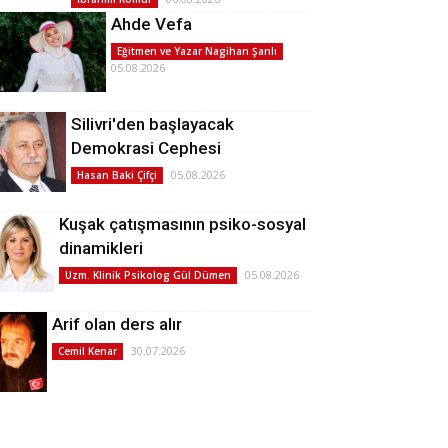
Ahde Vefa
Eğitmen ve Yazar Nagihan Şanlı
05.08.2026
Silivri'den başlayacak
Demokrasi Cephesi
05.08.2026
Hasan Baki Çifçi
Kuşak çatışmasının psiko-sosyal
dinamikleri
05.08.2026
Uzm. Klinik Psikolog Gül Dümen
Arif olan ders alır
30.07.2026
Cemil Kenar