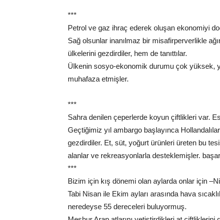
***
Petrol ve gaz ihraç ederek oluşan ekonomiyi do
Sağ olsunlar inanılmaz bir misafirperverlikle ağ
ülkelerini gezdirdiler, hem de tanıttılar.
Ülkenin sosyo-ekonomik durumu çok yüksek, yer
muhafaza etmişler.
***
Sahra denilen çeperlerde koyun çiftlikleri var. 
Geçtiğimiz yıl ambargo başlayınca Hollandalılara
gezdirdiler. Et, süt, yoğurt ürünleri üreten bu 
alanlar ve rekreasyonlarla desteklemişler. başarı
***
Bizim için kış dönemi olan aylarda onlar için –
Tabi Nisan ile Ekim ayları arasında hava sıcaklık
neredeyse 55 dereceleri buluyormuş.
Meşhur Arap atlarını yetiştirdikleri at çiftliklerini