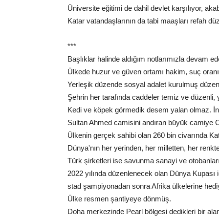
Üniversite eğitimi de dahil devlet karşılıyor, aka
Katar vatandaşlarının da tabi maaşları refah düz
***
Başlıklar halinde aldığım notlarımızla devam ed
Ülkede huzur ve güven ortamı hakim, suç oranı
Yerleşik düzende sosyal adalet kurulmuş düzen, 
Şehrin her tarafında caddeler temiz ve düzenli,
Kedi ve köpek görmedik desem yalan olmaz. İns
Sultan Ahmed camisini andıran büyük camiye Cu
Ülkenin gerçek sahibi olan 260 bin civarında Kat
Dünya'nın her yerinden, her milletten, her renk
Türk şirketleri ise savunma sanayi ve otobanlar
2022 yılında düzenlenecek olan Dünya Kupası için
stad şampiyonadan sonra Afrika ülkelerine hedi
Ülke resmen şantiyeye dönmüş.
Doha merkezinde Pearl bölgesi dedikleri bir ala