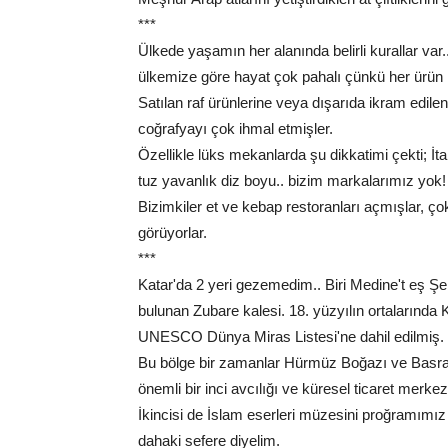
***
Ülkede yaşamın her alanında belirli kurallar var..
ülkemize göre hayat çok pahalı çünkü her ürün it
Satılan raf ürünlerine veya dışarıda ikram edilen
coğrafyayı çok ihmal etmişler.
Özellikle lüks mekanlarda şu dikkatimi çekti; İta
tuz yavanlık diz boyu.. bizim markalarımız yok!
Bizimkiler et ve kebap restoranları açmışlar, ço
görüyorlar.
***
Katar'da 2 yeri gezemedim.. Biri Medine't eş Şema
bulunan Zubare kalesi. 18. yüzyılın ortalarında 
UNESCO Dünya Miras Listesi'ne dahil edilmiş.
Bu bölge bir zamanlar Hürmüz Boğazı ve Basra K
önemli bir inci avcılığı ve küresel ticaret merke
İkincisi de İslam eserleri müzesini proğramımız
dahaki sefere diyelim.