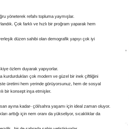
ğru yöneterek refahı topluma yaymışlar.
ırlandık. Çok farklı ve hızlı bir proğram yaparak hem
leşik düzen sahibi olan demografik yapıyı çok iyi
Eskiye özlem duyarak yapıyorlar.
 kurdurdukları çok modern ve güzel bir inek çiftliğini
tesiste üretimi hem yerinde görüyorsunuz, hem de sosyal
lı bir konsept inşa etmişler.
Nisan ayına kadar- çöl/sahra yaşamı için ideal zaman oluyor.
ları arttığı için nem oranı da yükseliyor, sıcaklıklar da
 gezdik.. bir de sahrada şahin yetiştiriyorlar.