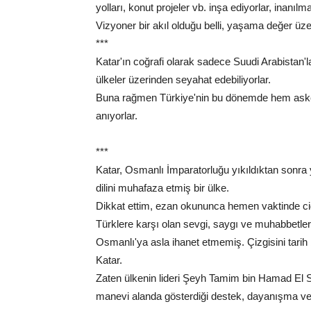
yolları, konut projeler vb. inşa ediyorlar, inanılm
Vizyoner bir akıl olduğu belli, yaşama değer üzer
***
Katar'ın coğrafi olarak sadece Suudi Arabistan'
ülkeler üzerinden seyahat edebiliyorlar.
Buna rağmen Türkiye'nin bu dönemde hem askeri
anıyorlar.
***
Katar, Osmanlı İmparatorluğu yıkıldıktan sonra 
dilini muhafaza etmiş bir ülke.
Dikkat ettim, ezan okununca hemen vaktinde cidd
Türklere karşı olan sevgi, saygı ve muhabbetler
Osmanlı'ya asla ihanet etmemiş. Çizgisini tarih
Katar.
Zaten ülkenin lideri Şeyh Tamim bin Hamad El S
manevi alanda gösterdiği destek, dayanışma ve 