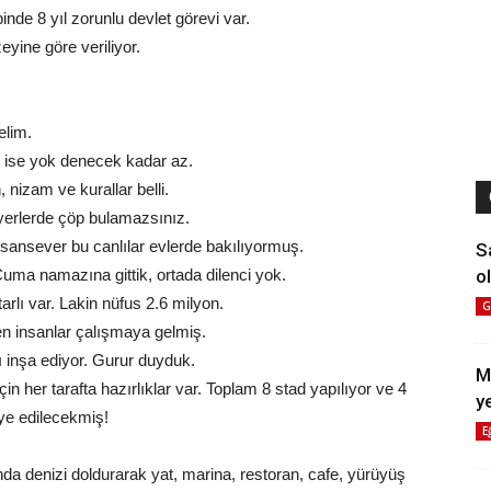
binde 8 yıl zorunlu devlet görevi var.
eyine göre veriliyor.
elim.
 ise yok denecek kadar az.
nizam ve kurallar belli.
 yerlerde çöp bulamazsınız.
ansever bu canlılar evlerde bakılıyormuş.
S
ol
ma namazına gittik, ortada dilenci yok.
arlı var. Lakin nüfus 2.6 milyon.
G
ten insanlar çalışmaya gelmiş.
ı inşa ediyor. Gurur duyduk.
M
 her tarafta hazırlıklar var. Toplam 8 stad yapılıyor ve 4
y
ye edilecekmiş!
E
nda denizi doldurarak yat, marina, restoran, cafe, yürüyüş