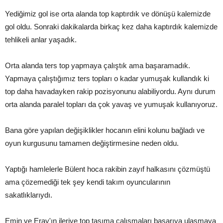
Yediğimiz gol ise orta alanda top kaptırdık ve dönüşü kalemizde
gol oldu. Sonraki dakikalarda birkaç kez daha kaptırdık kalemizde
tehlikeli anlar yaşadık.
Orta alanda ters top yapmaya çalıştık ama başaramadık.
Yapmaya çalıştığımız ters topları o kadar yumuşak kullandık ki
top daha havadayken rakip pozisyonunu alabiliyordu. Aynı durum
orta alanda paralel topları da çok yavaş ve yumuşak kullanıyoruz.
Bana göre yapılan değişiklikler hocanın elini kolunu bağladı ve
oyun kurgusunu tamamen değiştirmesine neden oldu.
Yaptığı hamlelerle Bülent hoca rakibin zayıf halkasını çözmüştü
ama çözemediği tek şey kendi takım oyuncularının
sakatlıklarıydı.
Emin ve Eray'ın ileriye top taşıma çalışmaları başarıya ulaşmaya