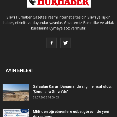
Silivri Hürhaber Gazetesi resmi internet sitesidir. Silivri'ye ilişkin
haber, etkinlik ve duyurular yayınlar. Gazetemiz Basın ilke ve ahlak
kurallarına uymaya söz vermiştir.
AYIN ENLERİ
Safaalan Kararı Danamandıra için emsal oldu:
'Şimdi sıra Silivri'de'
31.07.2026 14:00:05
MEB'den öğretmenlere nöbet görevinde yeni
düzenleme