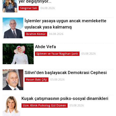
yer değiştiriyor…
06.08.2026
Sevginar Sali
İşlemler yasaya uygun ancak memlekette
uyulacak yasa kalmamış
06.08.2026
İbrahim Kömür
Ahde Vefa
05.08.2026
Eğitmen ve Yazar Nagihan Şanlı
Silivri'den başlayacak Demokrasi Cephesi
05.08.2026
Hasan Baki Çifçi
Kuşak çatışmasının psiko-sosyal dinamikleri
05.08.2026
Uzm. Klinik Psikolog Gül Dümen