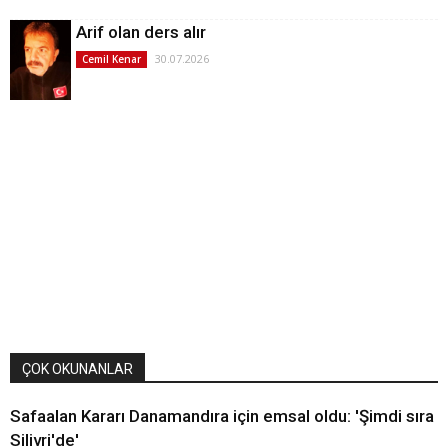
Arif olan ders alır
30.07.2026
Cemil Kenar
ÇOK OKUNANLAR
Safaalan Kararı Danamandıra için emsal oldu: 'Şimdi sıra
Silivri'de'