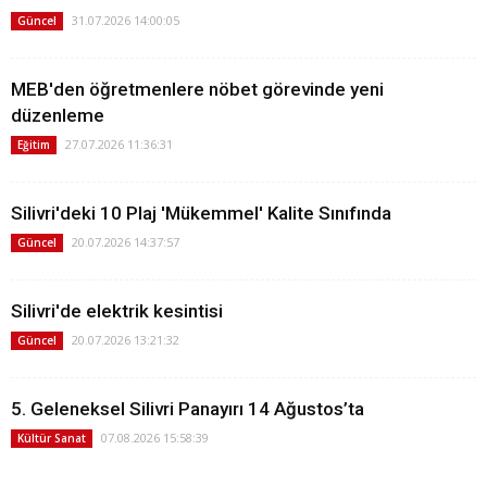
31.07.2026 14:00:05
Güncel
MEB'den öğretmenlere nöbet görevinde yeni
düzenleme
27.07.2026 11:36:31
Eğitim
Silivri'deki 10 Plaj 'Mükemmel' Kalite Sınıfında
20.07.2026 14:37:57
Güncel
Silivri'de elektrik kesintisi
20.07.2026 13:21:32
Güncel
5. Geleneksel Silivri Panayırı 14 Ağustos’ta
07.08.2026 15:58:39
Kültür Sanat