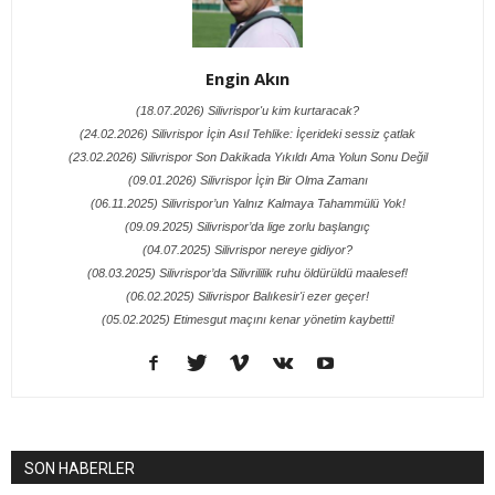
Engin Akın
(18.07.2026) Silivrispor'u kim kurtaracak?
(24.02.2026) Silivrispor İçin Asıl Tehlike: İçerideki sessiz çatlak
(23.02.2026) Silivrispor Son Dakikada Yıkıldı Ama Yolun Sonu Değil
(09.01.2026) Silivrispor İçin Bir Olma Zamanı
(06.11.2025) Silivrispor’un Yalnız Kalmaya Tahammülü Yok!
(09.09.2025) Silivrispor’da lige zorlu başlangıç
(04.07.2025) Silivrispor nereye gidiyor?
(08.03.2025) Silivrispor’da Silivrililik ruhu öldürüldü maalesef!
(06.02.2025) Silivrispor Balıkesir'i ezer geçer!
(05.02.2025) Etimesgut maçını kenar yönetim kaybetti!
SON HABERLER