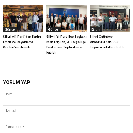
Güncel
Güncel
Eğitim
Silivri AK Parti’den Kadın
Silivri İYİ Parti İlçe Başkanı
Silivri Çağrıbey
Emek Ve Dayanışma
Mert Erişken, 3. Bölge İlçe
Ortaokulu’nda LGS
Günleri’ne destek
Başkanları Toplantısına
başarısı ödüllendirildi
katıldı
YORUM YAP