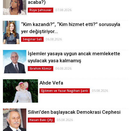
acaba?)
07.08.2026
Rüya Şahsuvar
“Kim kazandı?”, “Kim hizmet etti?” sorusuyla
yer değiştiriyor…
06.08.2026
Sevginar Sali
İşlemler yasaya uygun ancak memlekette
uyulacak yasa kalmamış
06.08.2026
İbrahim Kömür
Ahde Vefa
05.08.2026
Eğitmen ve Yazar Nagihan Şanlı
Silivri'den başlayacak Demokrasi Cephesi
05.08.2026
Hasan Baki Çifçi