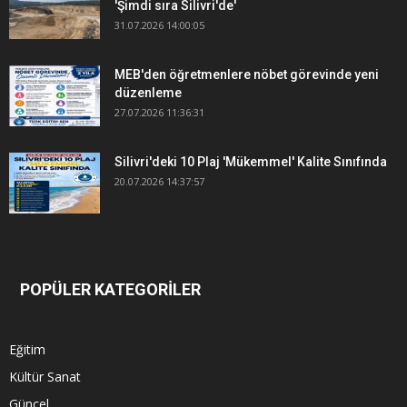
'Şimdi sıra Silivri'de'
31.07.2026 14:00:05
MEB'den öğretmenlere nöbet görevinde yeni
düzenleme
27.07.2026 11:36:31
Silivri'deki 10 Plaj 'Mükemmel' Kalite Sınıfında
20.07.2026 14:37:57
POPÜLER KATEGORİLER
Eğitim
Kültür Sanat
Güncel