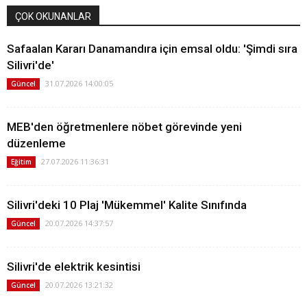
ÇOK OKUNANLAR
Safaalan Kararı Danamandıra için emsal oldu: 'Şimdi sıra
Silivri'de'
31.07.2026 14:00:05
Güncel
MEB'den öğretmenlere nöbet görevinde yeni
düzenleme
27.07.2026 11:36:31
Eğitim
Silivri'deki 10 Plaj 'Mükemmel' Kalite Sınıfında
20.07.2026 14:37:57
Güncel
Silivri'de elektrik kesintisi
20.07.2026 13:21:32
Güncel