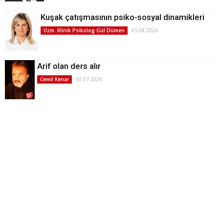
Kuşak çatışmasının psiko-sosyal dinamikleri
05.08.2026
Uzm. Klinik Psikolog Gül Dümen
Arif olan ders alır
30.07.2026
Cemil Kenar