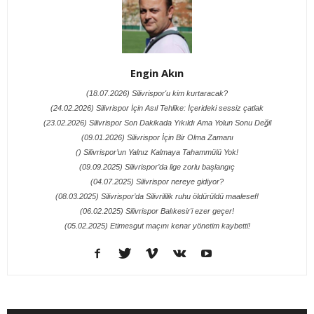
Engin Akın
(18.07.2026) Silivrispor'u kim kurtaracak?
(24.02.2026) Silivrispor İçin Asıl Tehlike: İçerideki sessiz çatlak
(23.02.2026) Silivrispor Son Dakikada Yıkıldı Ama Yolun Sonu Değil
(09.01.2026) Silivrispor İçin Bir Olma Zamanı
() Silivrispor’un Yalnız Kalmaya Tahammülü Yok!
(09.09.2025) Silivrispor’da lige zorlu başlangıç
(04.07.2025) Silivrispor nereye gidiyor?
(08.03.2025) Silivrispor’da Silivrililik ruhu öldürüldü maalesef!
(06.02.2025) Silivrispor Balıkesir'i ezer geçer!
(05.02.2025) Etimesgut maçını kenar yönetim kaybetti!