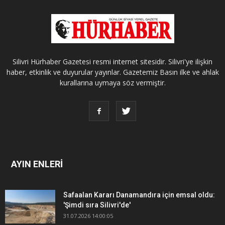
Silivri Hürhaber Gazetesi resmi internet sitesidir. Silivri'ye ilişkin
haber, etkinlik ve duyurular yayınlar. Gazetemiz Basın ilke ve ahlak
kurallarına uymaya söz vermiştir.
AYIN ENLERİ
Safaalan Kararı Danamandıra için emsal oldu:
'Şimdi sıra Silivri'de'
31.07.2026 14:00:05