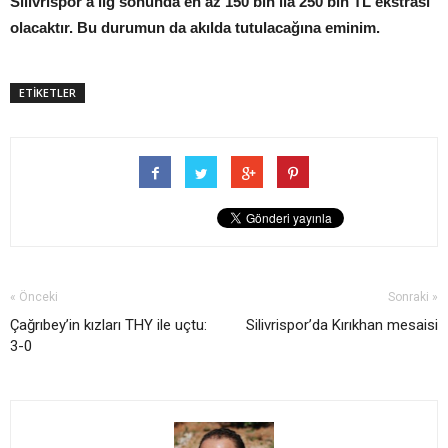
Silivrispor'a lig sonunda en az 150 bin ila 250 bin TL ekstrası
olacaktır. Bu durumun da akılda tutulacağına eminim.
ETİKETLER
« Önceki
Sonraki »
Çağrıbey’in kızları THY ile uçtu:
Silivrispor’da Kırıkhan mesaisi
3-0