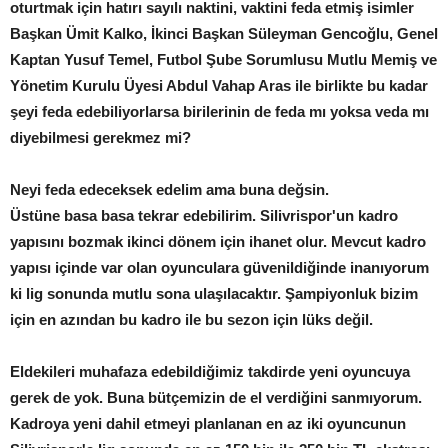
oturtmak için hatırı sayılı naktini, vaktini feda etmiş isimler
Başkan Ümit Kalko, İkinci Başkan Süleyman Gencoğlu, Genel
Kaptan Yusuf Temel, Futbol Şube Sorumlusu Mutlu Memiş ve
Yönetim Kurulu Üyesi Abdul Vahap Aras ile birlikte bu kadar
şeyi feda edebiliyorlarsa birilerinin de feda mı yoksa veda mı
diyebilmesi gerekmez mi?
Neyi feda edeceksek edelim ama buna değsin.
Üstüne basa basa tekrar edebilirim. Silivrispor'un kadro
yapısını bozmak ikinci dönem için ihanet olur. Mevcut kadro
yapısı içinde var olan oyunculara güvenildiğinde inanıyorum
ki lig sonunda mutlu sona ulaşılacaktır. Şampiyonluk bizim
için en azından bu kadro ile bu sezon için lüks değil.
Eldekileri muhafaza edebildiğimiz takdirde yeni oyuncuya
gerek de yok. Buna bütçemizin de el verdiğini sanmıyorum.
Kadroya yeni dahil etmeyi planlanan en az iki oyuncunun