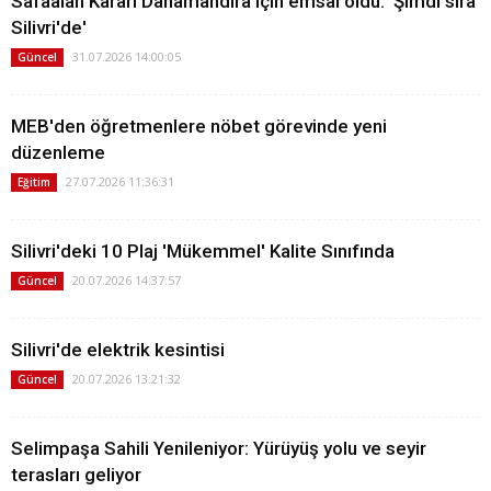
Safaalan Kararı Danamandıra için emsal oldu: 'Şimdi sıra
Silivri'de'
31.07.2026 14:00:05
Güncel
MEB'den öğretmenlere nöbet görevinde yeni
düzenleme
27.07.2026 11:36:31
Eğitim
Silivri'deki 10 Plaj 'Mükemmel' Kalite Sınıfında
20.07.2026 14:37:57
Güncel
Silivri'de elektrik kesintisi
20.07.2026 13:21:32
Güncel
Selimpaşa Sahili Yenileniyor: Yürüyüş yolu ve seyir
terasları geliyor