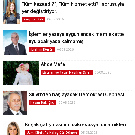
“Kim kazandı?”, “Kim hizmet etti?” sorusuyla
yer değiştiriyor…
06.08.2026
Sevginar Sali
İşlemler yasaya uygun ancak memlekette
uyulacak yasa kalmamış
06.08.2026
İbrahim Kömür
Ahde Vefa
05.08.2026
Eğitmen ve Yazar Nagihan Şanlı
Silivri'den başlayacak Demokrasi Cephesi
05.08.2026
Hasan Baki Çifçi
Kuşak çatışmasının psiko-sosyal dinamikleri
05.08.2026
Uzm. Klinik Psikolog Gül Dümen