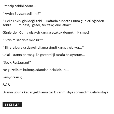
Prensip sahibi adam...
" Aydın Boysan gelir mi?"
" Gelir. Eskisi gibi değil tabi... Haftada bir defa Cuma günleri öğleden
sonra... Tüm pasajı gezer, tek tekçilerle laflar"
Günlerden Cuma olsaydı karşılaşacaktık demek... Kısmet!
" Sizin misafiriniz mi olur?"
" Bir ara buraya da gelirdi ama şimdi karşıya gidiyor..."
Celal ustanın parmağı ile gösterdiği tarafa bakıyorum...
"Seviç Restaurant"
Ne güzel isim bulmuş adamlar, helal olsun...
Seviyorsan iç...
&&&
Dilimin ucuna kadar geldi ama cacık var mı diye sormadım Celal ustaya...
ETİKETLER