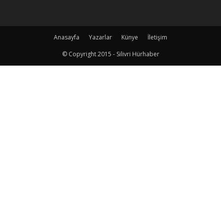
Anasayfa
Yazarlar
Künye
İletişim
© Copyright 2015 - Silivri Hürhaber