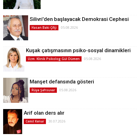
Silivri'den başlayacak Demokrasi Cephesi
05.08.2026
Hasan Baki Çifçi
Kuşak çatışmasının psiko-sosyal dinamikleri
05.08.2026
Uzm. Klinik Psikolog Gül Dümen
Manşet defansında gösteri
05.08.2026
Rüya Şahsuvar
Arif olan ders alır
30.07.2026
Cemil Kenar