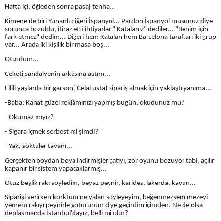
Hafta içi, öğleden sonra pasaj tenha...
Kimene'de biri Yunanlı diğeri İspanyol... Pardon İspanyol musunuz diye
sorunca bozuldu, itiraz etti ihtiyarlar " Katalanız" dediler... "Benim için
fark etmez" dedim... Diğeri hem Katalan hem Barcelona taraftarı iki grup
var... Arada iki kişilik bir masa boş...
Oturdum...
Ceketi sandalyenin arkasına astım...
Ellili yaşlarda bir garson( Celal usta) sipariş almak için yaklaştı yanıma...
-Baba; Kanat güzel reklâmınızı yapmış bugün, okudunuz mu?
- Okumaz mıyız?
- Sigara içmek serbest mi şimdi?
- Yak, söktüler tavanı...
Gerçekten boydan boya indirmişler çatıyı, zor oyunu bozuyor tabi, açılır
kapanır bir sistem yapacaklarmış...
Otuz beşlik rakı söyledim, beyaz peynir, karides, lakerda, kavun...
Siparişi verirken korktum ne yalan söyleyeyim, beğenmezsem mezeyi
yemem rakıyı peynirle götürürüm diye geçirdim içimden. Ne de olsa
deplasmanda İstanbul'dayız, belli mi olur?