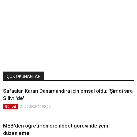
ÇOK OKUNANLAR
Safaalan Kararı Danamandıra için emsal oldu: 'Şimdi sıra
Silivri'de'
31.07.2026 14:00:05
Güncel
MEB'den öğretmenlere nöbet görevinde yeni
düzenleme