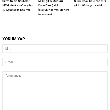
Silivri Necip Sarıbekir
Milli Eğitim Müdürü
Silivri Odak Koleji’nden 9
MTAL'de 9. sınıf kayıtları
Damat’tan Çeltik
yıllık LGS başarı serisi
17 Ağustos'ta başlıyor
İlkokulunda yeni dönem
incelemesi
YORUM YAP