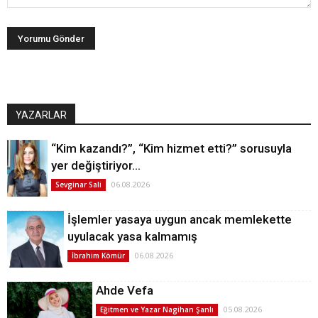
YAZARLAR
“Kim kazandı?”, “Kim hizmet etti?” sorusuyla
yer değiştiriyor…
06.08.2026
Sevginar Sali
İşlemler yasaya uygun ancak memlekette
uyulacak yasa kalmamış
06.08.2026
İbrahim Kömür
Ahde Vefa
05.08.2026
Eğitmen ve Yazar Nagihan Şanlı