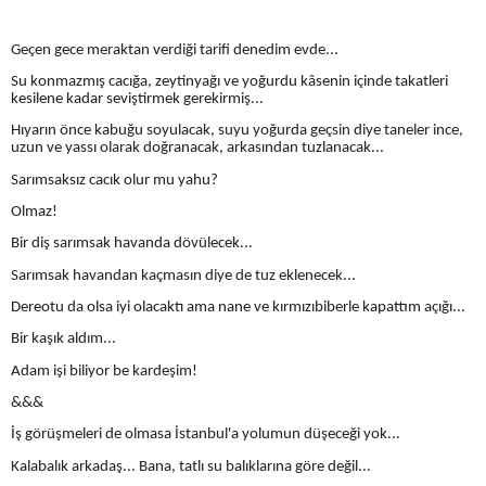
Geçen gece meraktan verdiği tarifi denedim evde...
Su konmazmış cacığa, zeytinyağı ve yoğurdu kâsenin içinde takatleri
kesilene kadar seviştirmek gerekirmiş...
Hıyarın önce kabuğu soyulacak, suyu yoğurda geçsin diye taneler ince,
uzun ve yassı olarak doğranacak, arkasından tuzlanacak...
Sarımsaksız cacık olur mu yahu?
Olmaz!
Bir diş sarımsak havanda dövülecek...
Sarımsak havandan kaçmasın diye de tuz eklenecek...
Dereotu da olsa iyi olacaktı ama nane ve kırmızıbiberle kapattım açığı...
Bir kaşık aldım...
Adam işi biliyor be kardeşim!
&&&
İş görüşmeleri de olmasa İstanbul'a yolumun düşeceği yok...
Kalabalık arkadaş... Bana, tatlı su balıklarına göre değil...