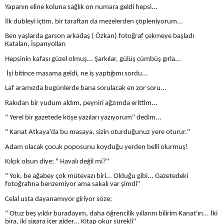
Yapanın eline koluna sağlık on numara geldi hepsi...
İlk dubleyi içtim, bir taraftan da mezelerden çöpleniyorum...
Ben yaşlarda garson arkadaş ( Özkan) fotoğraf çekmeye başladı
Katalan, İspanyolları
Hepsinin kafası güzel olmuş... Şarkılar, gülüş cümbüş gırla...
İşi bitince masama geldi, ne iş yaptığımı sordu...
Laf aramızda bugünlerde bana sorulacak en zor soru...
Rakıdan bir yudum aldım, peyniri ağzımda erittim...
" Yerel bir gazetede köşe yazıları yazıyorum" dedim...
" Kanat Atkaya'da bu masaya, sizin oturduğunuz yere oturur."
Adam olacak çocuk poposunu koyduğu yerden belli olurmuş!
Kılçık olsun diye; " Havalı değil mi?"
" Yok, be ağabey çok mütevazı biri... Olduğu gibi... Gazetedeki
fotoğrafına benzemiyor ama sakalı var şimdi"
Celal usta dayanamıyor giriyor söze;
" Otuz beş yıldır buradayım, daha öğrencilik yıllarını bilirim Kanat'ın... İki
bira, iki sigara içer gider... Kitap okur sürekli"