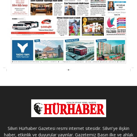
Silivri Hürhaber Gazetesi resmi internet sitesidir. Silivri'ye ilişkin
haber, etkinlik ve duyurular yayınlar. Gazetemiz Basın ilke ve ahlak