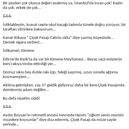
Bir şeyden çok olunca değeri azalırmış ya, İstanbul'da insan çok! Kadın
da çok, erkek de çok...
&&&
İstiklaldeyim, kravat cepte okul kaçağı tadında tünele doğru yürüyor, bir
taraftan vitrinlere bakıyorum...
Kanat Atkaya " Çiçek Pasajı Cabrio oldu" diye yazmış köşesinde...
Demek sigara serbest...
İstikamet; Kimene.
Edirne'de Kıyık'ta da var bir Kimene Meyhanesi... Beyaz saçlı eniştenin
beni rakıya tövbe ettirdiği yer...
Domuz sıkısı beş duble rakı içip, feleği şaşırmış, uzun sürede ağzıma
koymamıştım...
Aklıma gelmişken; yaş 37 geldik gidiyoruz daha bir kere Çiçek Pasajında
demlenmiş adam değilim...
Bu defa niyetim ciddi!
&&&
Aydın Boysan'ın rahmetli annesi Nevreste Hanım "oğlum senin resmini
müzelere koysunlar" diye dua edermiş, Çiçek Pasajı da müze sayılır
yerinde...