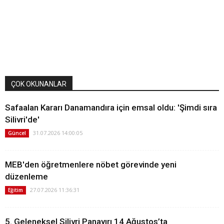
ÇOK OKUNANLAR
Safaalan Kararı Danamandıra için emsal oldu: 'Şimdi sıra
Silivri'de'
31.07.2026 14:00:05
Güncel
MEB'den öğretmenlere nöbet görevinde yeni
düzenleme
27.07.2026 11:36:31
Eğitim
5. Geleneksel Silivri Panayırı 14 Ağustos’ta