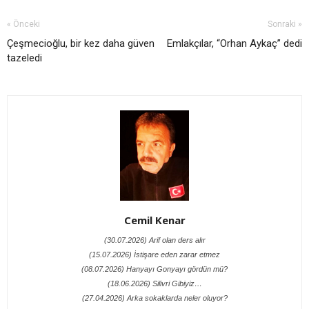
« Önceki
Sonraki »
Çeşmecioğlu, bir kez daha güven
Emlakçılar, “Orhan Aykaç” dedi
tazeledi
Cemil Kenar
(30.07.2026) Arif olan ders alır
(15.07.2026) İstişare eden zarar etmez
(08.07.2026) Hanyayı Gonyayı gördün mü?
(18.06.2026) Silivri Gibiyiz…
(27.04.2026) Arka sokaklarda neler oluyor?