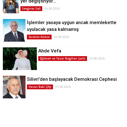
yer değiştiriyor…
06.08.2026
Sevginar Sali
İşlemler yasaya uygun ancak memlekette
uyulacak yasa kalmamış
06.08.2026
İbrahim Kömür
Ahde Vefa
05.08.2026
Eğitmen ve Yazar Nagihan Şanlı
Silivri'den başlayacak Demokrasi Cephesi
05.08.2026
Hasan Baki Çifçi