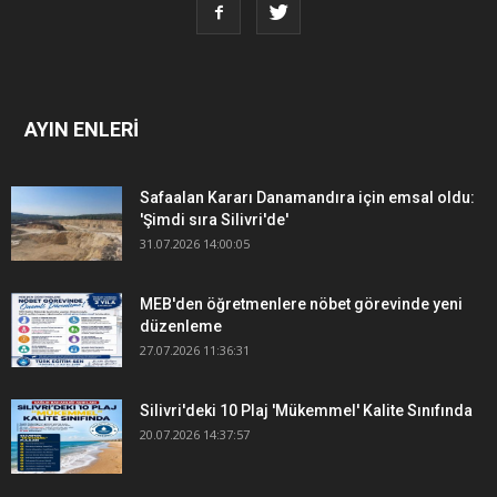
AYIN ENLERİ
Safaalan Kararı Danamandıra için emsal oldu:
'Şimdi sıra Silivri'de'
31.07.2026 14:00:05
MEB'den öğretmenlere nöbet görevinde yeni
düzenleme
27.07.2026 11:36:31
Silivri'deki 10 Plaj 'Mükemmel' Kalite Sınıfında
20.07.2026 14:37:57