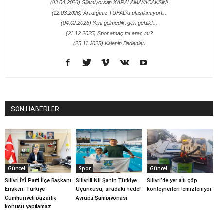
(03.04.2026) Silemiyorsan KARALAMAYACAKSIN!
(12.03.2026) Aradığınız TÜFAD’a ulaşılamıyor!...
(04.02.2026) Yeni gelmedik, geri geldik!...
(23.12.2025) Spor amaç mı araç mı?
(25.11.2025) Kalenin Bedenleri
SON HABERLER
Güncel
Spor
Güncel
Silivri İYİ Parti İlçe Başkanı
Silivrili Nil Şahin Türkiye
Silivri’de yer altı çöp
Erişken: Türkiye
Üçüncüsü, sıradaki hedef
konteynerleri temizleniyor
Cumhuriyeti pazarlık
Avrupa Şampiyonası
konusu yapılamaz