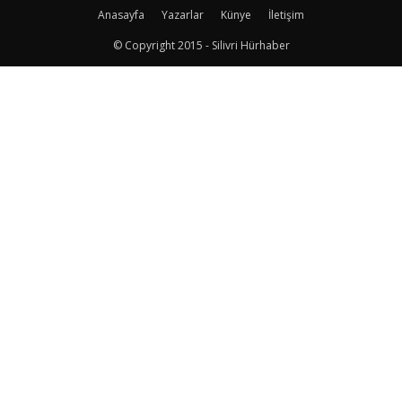
Anasayfa
Yazarlar
Künye
İletişim
© Copyright 2015 - Silivri Hürhaber