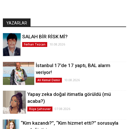
YAZARLAR
SALAH BİR RİSK Mİ?
10.08.2026
Ferhan Tezcan
İstanbul 17’de 17 yaptı, BAL alarm
veriyor!
10.08.2026
Ali Kemal Demir
Yapay zeka doğal itimatla görüldü (mü
acaba?)
07.08.2026
Rüya Şahsuvar
“Kim kazandı?”, “Kim hizmet etti?” sorusuyla