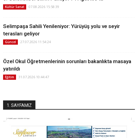
07.08.2026 15:58:39
Kültür Sanat
Selimpaşa Sahili Yenileniyor: Yürüyüş yolu ve seyir
terasları geliyor
27.07.2026 11:54:24
Güncel
Özel Okul Öğretmenlerinin sorunları bakanlıkta masaya
yatırıldı
31.07.2026 10:44:47
Eğitim
1. SAYFAMIZ