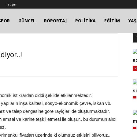
İletişim
SPOR
GÜNCEL
RÖPORTAJ
POLİTİKA
EĞİTİM
YA
iyor..!
a
R
s
nomik istikrardan ciddi şekilde etkilenmektedir.
, yapıların inşa kalitesi, sosyo-ekonomik çevre, iskan vb.
 arz ve talep dengesine göre rayiçleri de oluşturmaktadır.
n emsal ve karine teşkil etmesi ile oluşur.. bu durumun alıcı
m
mez.
rimenkul fiyatları üzerinde ki olumsuz etkisini biliyoruz..