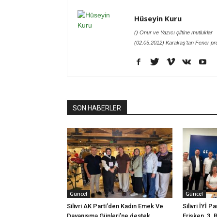
Hüseyin Kuru
() Onur ve Yazıcı çiftine mutluklar
(02.05.2012) Karakaş’tan Fener pr
SON HABERLER
Güncel
Güncel
Silivri AK Parti’den Kadın Emek Ve
Silivri İYİ P
Dayanışma Günleri’ne destek
Erişken, 3. 