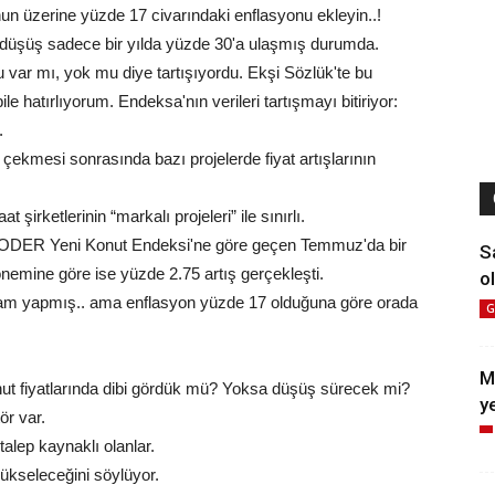
un üzerine yüzde 17 civarındaki enflasyonu ekleyin..!
ki düşüş sadece bir yılda yüzde 30'a ulaşmış durumda.
 var mı, yok mu diye tartışıyordu. Ekşi Sözlük'te bu
ile hatırlıyorum. Endeksa'nın verileri tartışmayı bitiriyor:
.
 çekmesi sonrasında bazı projelerde fiyat artışlarının
 şirketlerinin “markalı projeleri” ile sınırlı.
n-GYODER Yeni Konut Endeksi'ne göre geçen Temmuz'da bir
S
nemine göre ise yüzde 2.75 artış gerçekleşti.
ol
 zam yapmış.. ama enflasyon yüzde 17 olduğuna göre orada
G
M
Konut fiyatlarında dibi gördük mü? Yoksa düşüş sürecek mi?
y
ör var.
 talep kaynaklı olanlar.
 yükseleceğini söylüyor.