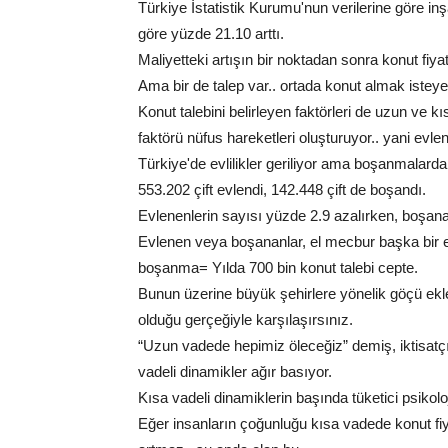
Türkiye İstatistik Kurumu'nun verilerine göre inş
göre yüzde 21.10 arttı.
Maliyetteki artışın bir noktadan sonra konut fiy
Ama bir de talep var.. ortada konut almak istey
Konut talebini belirleyen faktörleri de uzun ve kı
faktörü nüfus hareketleri oluşturuyor.. yani evl
Türkiye'de evlilikler geriliyor ama boşanmalarda
553.202 çift evlendi, 142.448 çift de boşandı.
Evlenenlerin sayısı yüzde 2.9 azalırken, boşanan
Evlenen veya boşananlar, el mecbur başka bir e
boşanma= Yılda 700 bin konut talebi cepte.
Bunun üzerine büyük şehirlere yönelik göçü ekl
olduğu gerçeğiyle karşılaşırsınız.
“Uzun vadede hepimiz öleceğiz” demiş, iktisatçı
vadeli dinamikler ağır basıyor.
Kısa vadeli dinamiklerin başında tüketici psikoloj
Eğer insanların çoğunluğu kısa vadede konut fiy