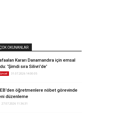
ÇOK OKUNANLAR
afaalan Kararı Danamandıra için emsal
du: 'Şimdi sıra Silivri'de'
31.07.2026 14:00:05
üncel
EB'den öğretmenlere nöbet görevinde
eni düzenleme
27.07.2026 11:36:31