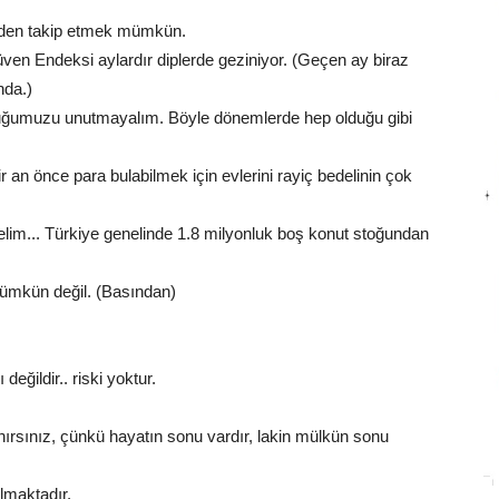
rinden takip etmek mümkün.
ven Endeksi aylardır diplerde geziniyor. (Geçen ay biraz
nda.)
lduğumuzu unutmayalım. Böyle dönemlerde hep olduğu gibi
ir an önce para bulabilmek için evlerini rayiç bedelinin çok
yelim... Türkiye genelinde 1.8 milyonluk boş konut stoğundan
ümkün değil. (Basından)
eğildir.. riski yoktur.
ırsınız, çünkü hayatın sonu vardır, lakin mülkün sonu
almaktadır.