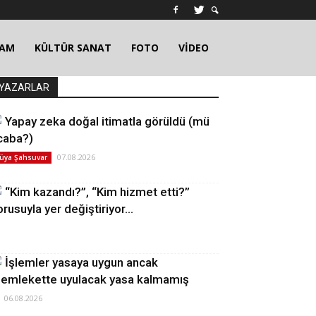
ŞAM
KÜLTÜR SANAT
FOTO
VİDEO
YAZARLAR
Yapay zeka doğal itimatla görüldü (mü
caba?)
07.08.2026
üya Şahsuvar
“Kim kazandı?”, “Kim hizmet etti?”
orusuyla yer değiştiriyor…
İşlemler yasaya uygun ancak
emlekette uyulacak yasa kalmamış
06.08.2026