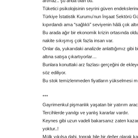
artmaz.. şu anda olan bu.
Tüketici psikolojisinin seyrini güven endeksle
Türkiye İstatistik Kurumu'nun İnşaat Sektörü Gü
kıpırdandı ama “sağlıklı” seviyenin hâlâ çok altı
Bu arada ağır bir ekonomik krizin ortasında o
nakite sıkışmış çok fazla insan var.
Onlar da, yukarıdaki analizde anlattığımız gibi b
altına satışa çıkartıyorlar…
Bunlara konuttaki arz fazlası gerçeğini de ekle
söz ediliyor.
Bu stok temizlenmeden fiyatların yükselmesi m
***
Gayrimenkul pişmanlık yaşatan bir yatırım aracı d
Tercihlerde yanılgı ve yanlış kararlar vardır.
Keynes gibi uzun vadeli bakarsanız zaten kazan
yoktur..!
Mülk yıkılsa dahi, toprak bile bir değer olarak k