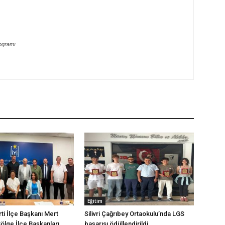
ogramı
Eğitim
arti İlçe Başkanı Mert
Silivri Çağrıbey Ortaokulu’nda LGS
Bölge İlçe Başkanları
başarısı ödüllendirildi