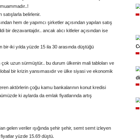
ı muammadır..!
atışlarla belirlenir.
ısından hem de yapımcı şirketler açısından yapılan satış
 bir dezavantajdır.. ancak alıcı kitleler açısından ise
C
 bir-iki yılda yüzde 15 ila 30 arasında düştüğü
çok uzun sürmüştür.. bu durum ülkenin mali tabloları ve
um global bir krizin yansımasıdır ve ülke siyasi ve ekonomik
d
ren aktörlerin çoğu kamu bankalarının konut kredisi
nümüzde ki aylarda da emlak fiyatlarında artış
 gelen veriler ışığında şehir şehir, semt semt izleyen
fiyatlar yüzde 15.69 düştü.