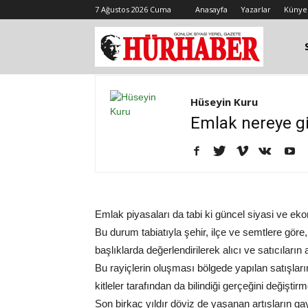
7 Ağustos 2026 Cuma
Anasayfa
Yazarlar
Künye
Hüseyin Kuru
Emlak nereye gid
Emlak piyasaları da tabi ki güncel siyasi ve eko
Bu durum tabiatıyla şehir, ilçe ve semtlere göre
başlıklarda değerlendirilerek alıcı ve satıcıların
Bu rayiçlerin oluşması bölgede yapılan satışları
kitleler tarafından da bilindiği gerçeğini değiştir
Son birkaç yıldır döviz de yaşanan artışların gay