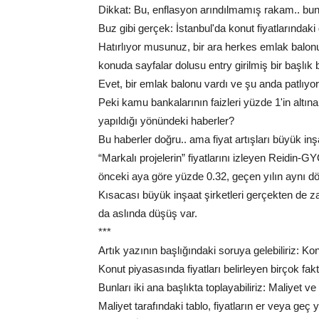
Dikkat: Bu, enflasyon arındılmamış rakam.. bun
Buz gibi gerçek: İstanbul'da konut fiyatlarında
Hatırlıyor musunuz, bir ara herkes emlak balonu
konuda sayfalar dolusu entry girilmiş bir başlık b
Evet, bir emlak balonu vardı ve şu anda patlıyor
Peki kamu bankalarının faizleri yüzde 1'in altına
yapıldığı yönündeki haberler?
Bu haberler doğru.. ama fiyat artışları büyük inşaat
“Markalı projelerin” fiyatlarını izleyen Reidi
önceki aya göre yüzde 0.32, geçen yılın aynı dö
Kısacası büyük inşaat şirketleri gerçekten de
da aslında düşüş var.
***
Artık yazının başlığındaki soruya gelebiliriz: 
Konut piyasasında fiyatları belirleyen birçok fakt
Bunları iki ana başlıkta toplayabiliriz: Maliyet ve
Maliyet tarafındaki tablo, fiyatların er veya geç