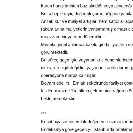
kurun hangi tarihten baz alındığı veya alınacağ
Bu sebeple rayiç değer oluşumu bölgede yapılan s
Ancak kur ve maliyet artışları hem satıcılar aç
rakamlarına maliyetlerin yansımamış olması ciddi
muazzam bir yatırım dönemidir.
Mesela genel anlamda bakıldığında fiyatların son
görülmektedir.
Bu süreç geçmişte yaşanan kriz dönemlerinden 
istikrarı ile ilgili değildir.. yaşanan kaotik dur
operasyona maruz kalmıştır.
Devam edelim.. Emlak sektöründe faaliyet göste
faizlerini yüzde 1'in altına çekmesine rağmen ö
beklememektedir.
***
Konut piyasasını emlak değerleme uzmanlarından
Endeksa'ya göre geçen yıl İstanbul'da ortalama 