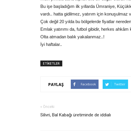
Bu işe başladığım ilk yıllarda Ümraniye, Küçük
vardı.. hatta gidilmez, yatırım için konuşulmaz ve
Çok değil 20 yılda bu bölgelerde fiyatlar nereden
Emlak yatırımı da, futbol gibidir, herkes ahkâm
Olta atmadan balık yakalanmaz..!
İyi haftalar..
ETİKETLER
PAYLAŞ
Facebook
Twitter
« Önceki
Silivri, Bal Kabağı üretiminde de iddialı