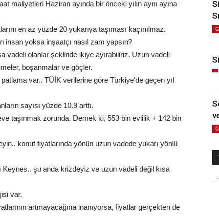
S
aat maliyetleri Haziran ayında bir önceki yılın aynı ayına
S
atlarını en az yüzde 20 yukarıya taşıması kaçınılmaz.
G
en insan yoksa inşaatçı nasıl zam yapsın?
sa vadeli olanlar şeklinde ikiye ayırabiliriz. Uzun vadeli
Si
enmeler, boşanmalar ve göçler.
 patlama var.. TÜİK verilerine göre Türkiye'de geçen yıl
S
ların sayısı yüzde 10.9 arttı.
ve
ve taşınmak zorunda. Demek ki, 553 bin evlilik + 142 bin
G
eyin.. konut fiyatlarında yönün uzun vadede yukarı yönlü
 Keynes.. şu anda krizdeyiz ve uzun vadeli değil kısa
isi var.
atlarının artmayacağına inanıyorsa, fiyatlar gerçekten de