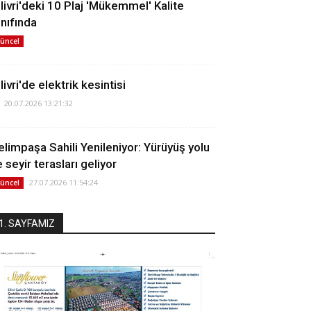
ilivri'deki 10 Plaj 'Mükemmel' Kalite
ınıfında
üncel
livri'de elektrik kesintisi
20.07.2026 13:21:32
elimpaşa Sahili Yenileniyor: Yürüyüş yolu
 seyir terasları geliyor
27.07.2026 11:54:24
üncel
1. SAYFAMIZ