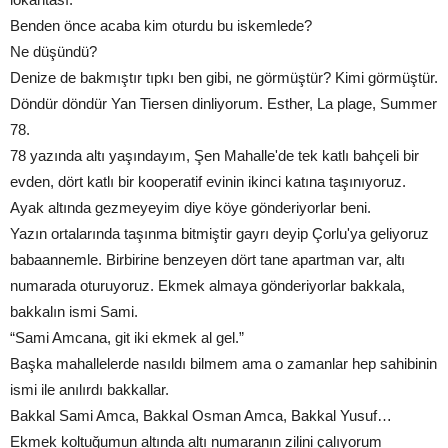
Benden önce acaba kim oturdu bu iskemlede?
Ne düşündü?
Denize de bakmıştır tıpkı ben gibi, ne görmüştür? Kimi görmüştür.
Döndür döndür Yan Tiersen dinliyorum. Esther, La plage, Summer
78.
78 yazında altı yaşındayım, Şen Mahalle'de tek katlı bahçeli bir
evden, dört katlı bir kooperatif evinin ikinci katına taşınıyoruz.
Ayak altında gezmeyeyim diye köye gönderiyorlar beni.
Yazın ortalarında taşınma bitmiştir gayrı deyip Çorlu'ya geliyoruz
babaannemle. Birbirine benzeyen dört tane apartman var, altı
numarada oturuyoruz. Ekmek almaya gönderiyorlar bakkala,
bakkalın ismi Sami.
“Sami Amcana, git iki ekmek al gel.”
Başka mahallelerde nasıldı bilmem ama o zamanlar hep sahibinin
ismi ile anılırdı bakkallar.
Bakkal Sami Amca, Bakkal Osman Amca, Bakkal Yusuf…
Ekmek koltuğumun altında altı numaranın zilini çalıyorum