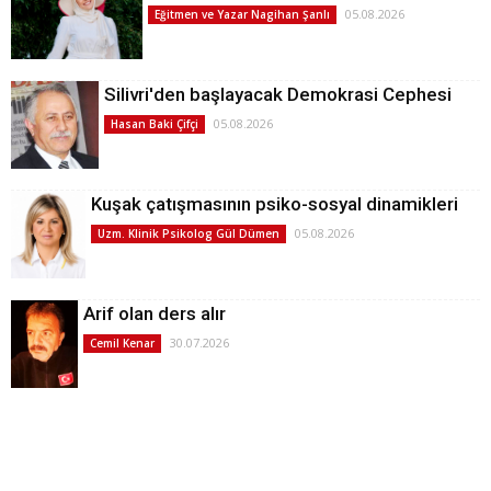
05.08.2026
Eğitmen ve Yazar Nagihan Şanlı
Silivri'den başlayacak Demokrasi Cephesi
05.08.2026
Hasan Baki Çifçi
Kuşak çatışmasının psiko-sosyal dinamikleri
05.08.2026
Uzm. Klinik Psikolog Gül Dümen
Arif olan ders alır
30.07.2026
Cemil Kenar