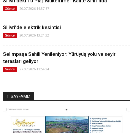
Silivri'deki 10 Plaj 'Mükemmel' Kalite Sınıfında
20.07.2026 14:37:57
Güncel
Silivri'de elektrik kesintisi
20.07.2026 13:21:32
Güncel
Selimpaşa Sahili Yenileniyor: Yürüyüş yolu ve seyir
terasları geliyor
27.07.2026 11:54:24
Güncel
1. SAYFAMIZ