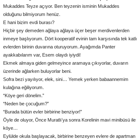
Mukaddes Teyze açıyor. Ben teyzenin isminin Mukaddes
olduğunu bilmiyorum henüz.
E hani bizim evdi burası?
Hiçbir şey demeden ağlaya ağlaya üçer beşer merdivenlerden
inmeye başlıyorum. Dört kooperatif evinin tam karşısında tek katlı
evlerden birinin duvarına oturuyorum. Ayağımda Panter
ayakkabılarım var, Esem olaydı iyiydi!
Ekmek almaya giden gelmeyince aramaya çıkıyorlar, duvarın
üzerinde ağlarken buluyorlar beni.
Sofra bezi yayılıyor, elek, sini… Yemek yerken babaannemim
kulağına eğiliyorum.
“Köye geri dönelim.”
“Neden be çocuğum?”
“Burada bütün evler birbirine benziyor!”
Öyle de oluyor, Önce Muratlı'ya sonra Korelinin mavi minibüsü ile
köye…
Eylülde okula başlayacak, birbirine benzeyen evlere de apartman