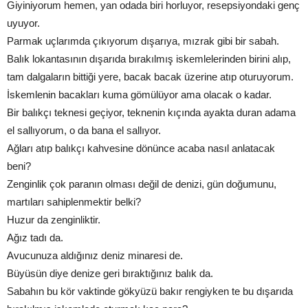
Giyiniyorum hemen, yan odada biri horluyor, resepsiyondaki genç
uyuyor.
Parmak uçlarımda çıkıyorum dışarıya, mızrak gibi bir sabah.
Balık lokantasının dışarıda bırakılmış iskemlelerinden birini alıp,
tam dalgaların bittiği yere, bacak bacak üzerine atıp oturuyorum.
İskemlenin bacakları kuma gömülüyor ama olacak o kadar.
Bir balıkçı teknesi geçiyor, teknenin kıçında ayakta duran adama
el sallıyorum, o da bana el sallıyor.
Ağları atıp balıkçı kahvesine dönünce acaba nasıl anlatacak
beni?
Zenginlik çok paranın olması değil de denizi, gün doğumunu,
martıları sahiplenmektir belki?
Huzur da zenginliktir.
Ağız tadı da.
Avucunuza aldığınız deniz minaresi de.
Büyüsün diye denize geri bıraktığınız balık da.
Sabahın bu kör vaktinde gökyüzü bakır rengiyken te bu dışarıda