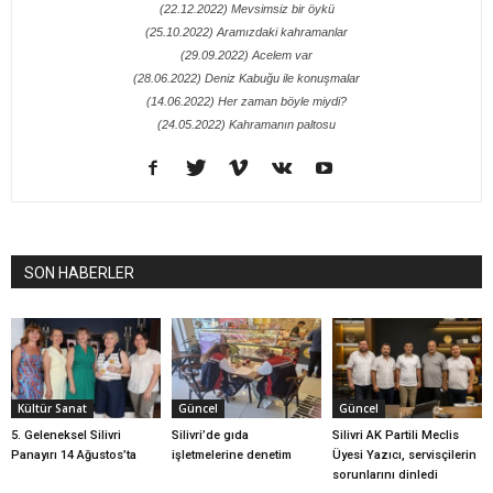
(22.12.2022) Mevsimsiz bir öykü
(25.10.2022) Aramızdaki kahramanlar
(29.09.2022) Acelem var
(28.06.2022) Deniz Kabuğu ile konuşmalar
(14.06.2022) Her zaman böyle miydi?
(24.05.2022) Kahramanın paltosu
SON HABERLER
Kültür Sanat
Güncel
Güncel
5. Geleneksel Silivri
Silivri’de gıda
Silivri AK Partili Meclis
Panayırı 14 Ağustos’ta
işletmelerine denetim
Üyesi Yazıcı, servisçilerin
sorunlarını dinledi