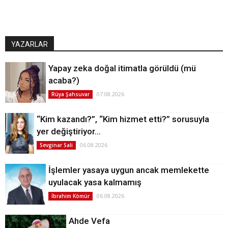
YAZARLAR
Yapay zeka doğal itimatla görüldü (mü
acaba?)
07.08.2026
Rüya Şahsuvar
“Kim kazandı?”, “Kim hizmet etti?” sorusuyla
yer değiştiriyor…
06.08.2026
Sevginar Sali
İşlemler yasaya uygun ancak memlekette
uyulacak yasa kalmamış
06.08.2026
İbrahim Kömür
Ahde Vefa