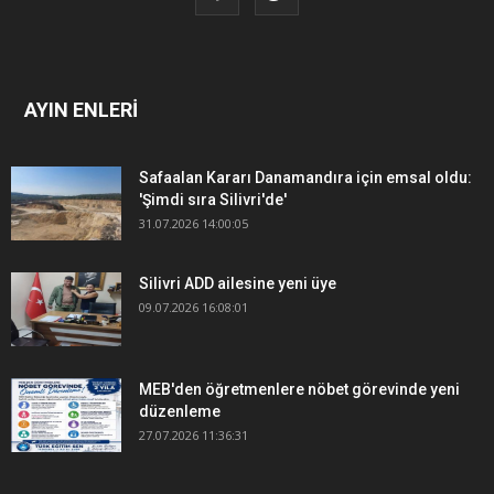
AYIN ENLERİ
Safaalan Kararı Danamandıra için emsal oldu:
'Şimdi sıra Silivri'de'
31.07.2026 14:00:05
Silivri ADD ailesine yeni üye
09.07.2026 16:08:01
MEB'den öğretmenlere nöbet görevinde yeni
düzenleme
27.07.2026 11:36:31