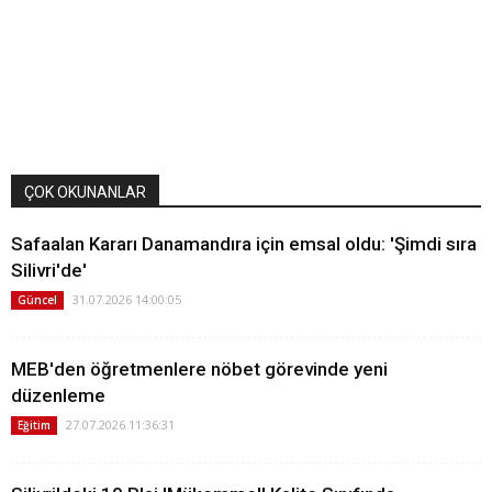
ÇOK OKUNANLAR
Safaalan Kararı Danamandıra için emsal oldu: 'Şimdi sıra
Silivri'de'
31.07.2026 14:00:05
Güncel
MEB'den öğretmenlere nöbet görevinde yeni
düzenleme
27.07.2026 11:36:31
Eğitim