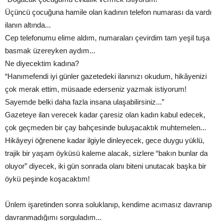
Üçüncü çocuğuna hamile olan kadının telefon numarası da vardı
ilanın altında...
Cep telefonumu elime aldım, numaraları çevirdim tam yeşil tuşa
basmak üzereyken aydım...
Ne diyecektim kadına?
“Hanımefendi iyi günler gazetedeki ilanınızı okudum, hikâyenizi
çok merak ettim, müsaade ederseniz yazmak istiyorum!
Sayemde belki daha fazla insana ulaşabilirsiniz...”
Gazeteye ilan verecek kadar çaresiz olan kadın kabul edecek,
çok geçmeden bir çay bahçesinde buluşacaktık muhtemelen...
Hikâyeyi öğrenene kadar ilgiyle dinleyecek, gece duygu yüklü,
trajik bir yaşam öyküsü kaleme alacak, sizlere “bakın bunlar da
oluyor” diyecek, iki gün sonrada olanı biteni unutacak başka bir
öykü peşinde koşacaktım!
Ünlem işaretinden sonra soluklanıp, kendime acımasız davranıp
davranmadığımı sorguladım...