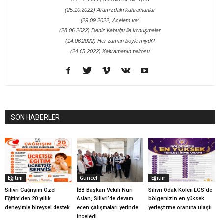
(25.10.2022) Aramızdaki kahramanlar
(29.09.2022) Acelem var
(28.06.2022) Deniz Kabuğu ile konuşmalar
(14.06.2022) Her zaman böyle miydi?
(24.05.2022) Kahramanın paltosu
SON HABERLER
Eğitim
Güncel
Eğitim
Silivri Çağrışım Özel
İBB Başkan Vekili Nuri
Silivri Odak Koleji LGS'de
Eğitim'den 20 yıllık
Aslan, Silivri’de devam
bölgemizin en yüksek
deneyimle bireysel destek
eden çalışmaları yerinde
yerleştirme oranına ulaştı
inceledi