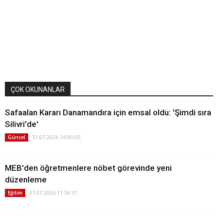
ÇOK OKUNANLAR
Safaalan Kararı Danamandıra için emsal oldu: 'Şimdi sıra
Silivri'de'
31.07.2026 14:00:05
Güncel
MEB'den öğretmenlere nöbet görevinde yeni
düzenleme
27.07.2026 11:36:31
Eğitim