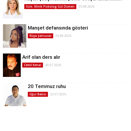
05.08.2026
Uzm. Klinik Psikolog Gül Dümen
Manşet defansında gösteri
05.08.2026
Rüya Şahsuvar
Arif olan ders alır
30.07.2026
Cemil Kenar
20 Temmuz ruhu
23.07.2026
Uğur Bakıcı