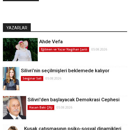
YAZARLAR
Ahde Vefa
05.08.2026
Eğitmen ve Yazar Nagihan Şanlı
Silivri’nin seçilmişleri beklemede kalıyor
05.08.2026
Sevginar Sali
Silivri'den başlayacak Demokrasi Cephesi
05.08.2026
Hasan Baki Çifçi
Kuşak çatışmasının psiko-sosyal dinamikleri