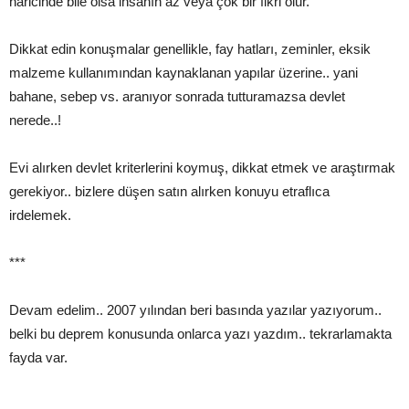
haricinde bile olsa insanın az veya çok bir fikri olur.
Dikkat edin konuşmalar genellikle, fay hatları, zeminler, eksik
malzeme kullanımından kaynaklanan yapılar üzerine.. yani
bahane, sebep vs. aranıyor sonrada tutturamazsa devlet
nerede..!
Evi alırken devlet kriterlerini koymuş, dikkat etmek ve araştırmak
gerekiyor.. bizlere düşen satın alırken konuyu etraflıca
irdelemek.
***
Devam edelim.. 2007 yılından beri basında yazılar yazıyorum..
belki bu deprem konusunda onlarca yazı yazdım.. tekrarlamakta
fayda var.