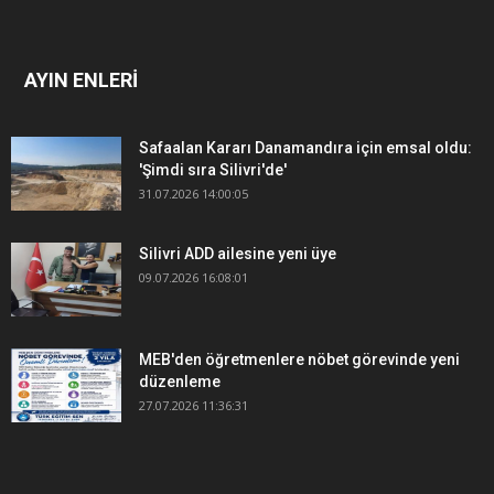
AYIN ENLERİ
Safaalan Kararı Danamandıra için emsal oldu:
'Şimdi sıra Silivri'de'
31.07.2026 14:00:05
Silivri ADD ailesine yeni üye
09.07.2026 16:08:01
MEB'den öğretmenlere nöbet görevinde yeni
düzenleme
27.07.2026 11:36:31