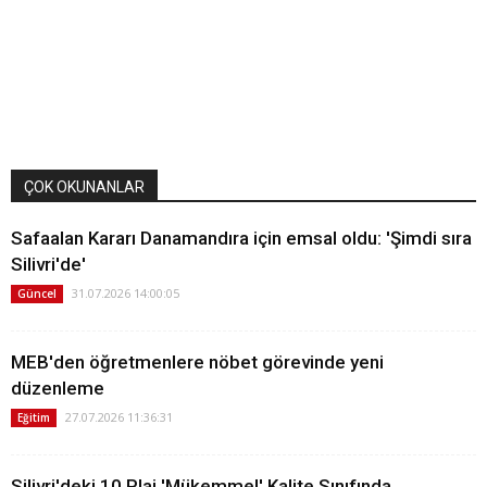
ÇOK OKUNANLAR
Safaalan Kararı Danamandıra için emsal oldu: 'Şimdi sıra
Silivri'de'
31.07.2026 14:00:05
Güncel
MEB'den öğretmenlere nöbet görevinde yeni
düzenleme
27.07.2026 11:36:31
Eğitim
Silivri'deki 10 Plaj 'Mükemmel' Kalite Sınıfında