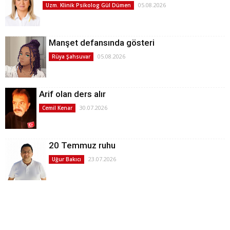
05.08.2026
Uzm. Klinik Psikolog Gül Dümen
Manşet defansında gösteri
05.08.2026
Rüya Şahsuvar
Arif olan ders alır
30.07.2026
Cemil Kenar
20 Temmuz ruhu
23.07.2026
Uğur Bakıcı