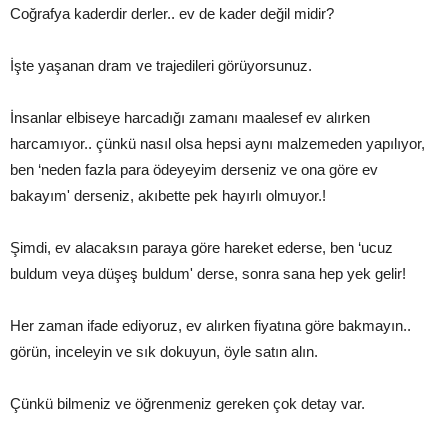
Coğrafya kaderdir derler.. ev de kader değil midir?
İşte yaşanan dram ve trajedileri görüyorsunuz.
İnsanlar elbiseye harcadığı zamanı maalesef ev alırken
harcamıyor.. çünkü nasıl olsa hepsi aynı malzemeden yapılıyor,
ben ‘neden fazla para ödeyeyim derseniz ve ona göre ev
bakayım' derseniz, akıbette pek hayırlı olmuyor.!
Şimdi, ev alacaksın paraya göre hareket ederse, ben ‘ucuz
buldum veya düşeş buldum' derse, sonra sana hep yek gelir!
Her zaman ifade ediyoruz, ev alırken fiyatına göre bakmayın..
görün, inceleyin ve sık dokuyun, öyle satın alın.
Çünkü bilmeniz ve öğrenmeniz gereken çok detay var.