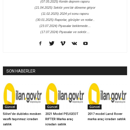
(07.05.2025) Kentin deprem raporu
(21.04.2025) Sektör yeni bir döneme giriyor
(11.02.2025) 2024 yıl sonu raporu
(30.01.2025) Raporlar, görüşler ve notlar..
(23.07.2024) Piyasalar beklemede…
(17.07.2024) Piyasalar ve sektör…
SON HABERLER
Güncel
Güncel
Güncel
Silivri'de dubleks mesken
2021 Model PEUGEOT
2017 model Land Rover
vasıflı taşınmaz icradan
RIFTER Marka araç
marka araç icradan satılık
satılık
icradan satılık