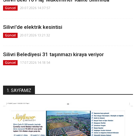
20.07.2026 14:37:57
Güncel
Silivri'de elektrik kesintisi
20.07.2026 13:21:32
Güncel
Silivri Belediyesi 31 taşınmazı kiraya veriyor
17.07.2026 14:18:54
Güncel
1. SAYFAMIZ