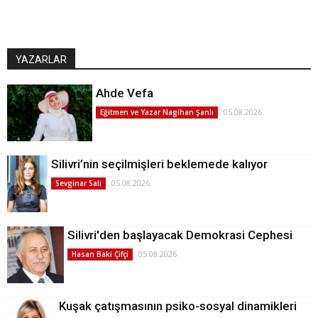
YAZARLAR
Ahde Vefa
05.08.2026
Eğitmen ve Yazar Nagihan Şanlı
Silivri’nin seçilmişleri beklemede kalıyor
05.08.2026
Sevginar Sali
Silivri'den başlayacak Demokrasi Cephesi
05.08.2026
Hasan Baki Çifçi
Kuşak çatışmasının psiko-sosyal dinamikleri