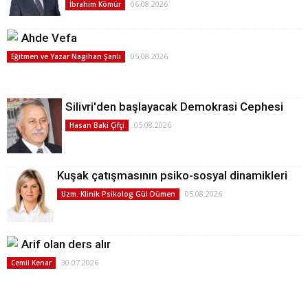
06.08.2026
İbrahim Kömür
Ahde Vefa
05.08.2026
Eğitmen ve Yazar Nagihan Şanlı
Silivri'den başlayacak Demokrasi Cephesi
05.08.2026
Hasan Baki Çifçi
Kuşak çatışmasının psiko-sosyal dinamikleri
05.08.2026
Uzm. Klinik Psikolog Gül Dümen
Arif olan ders alır
30.07.2026
Cemil Kenar