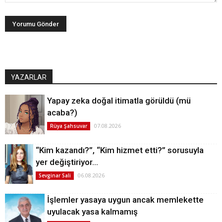
YAZARLAR
Yapay zeka doğal itimatla görüldü (mü
acaba?)
07.08.2026
Rüya Şahsuvar
“Kim kazandı?”, “Kim hizmet etti?” sorusuyla
yer değiştiriyor…
06.08.2026
Sevginar Sali
İşlemler yasaya uygun ancak memlekette
uyulacak yasa kalmamış