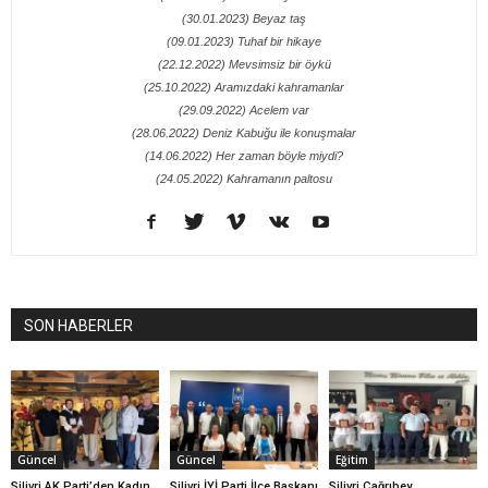
(30.01.2023) Beyaz taş
(09.01.2023) Tuhaf bir hikaye
(22.12.2022) Mevsimsiz bir öykü
(25.10.2022) Aramızdaki kahramanlar
(29.09.2022) Acelem var
(28.06.2022) Deniz Kabuğu ile konuşmalar
(14.06.2022) Her zaman böyle miydi?
(24.05.2022) Kahramanın paltosu
SON HABERLER
Güncel
Güncel
Eğitim
Silivri AK Parti’den Kadın
Silivri İYİ Parti İlçe Başkanı
Silivri Çağrıbey