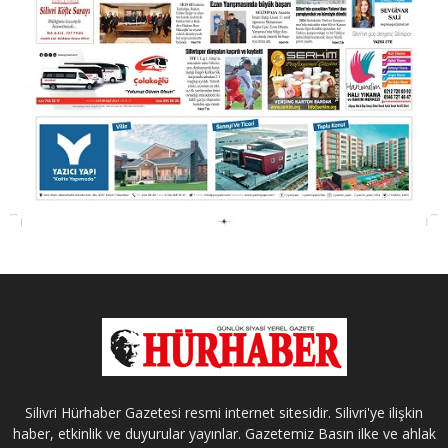
Silivri Hürhaber Gazetesi resmi internet sitesidir. Silivri'ye ilişkin
haber, etkinlik ve duyurular yayınlar. Gazetemiz Basın ilke ve ahlak