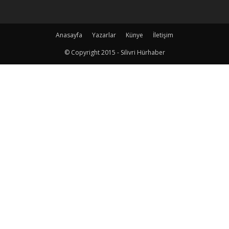
Anasayfa
Yazarlar
Künye
İletişim
© Copyright 2015 - Silivri Hürhaber