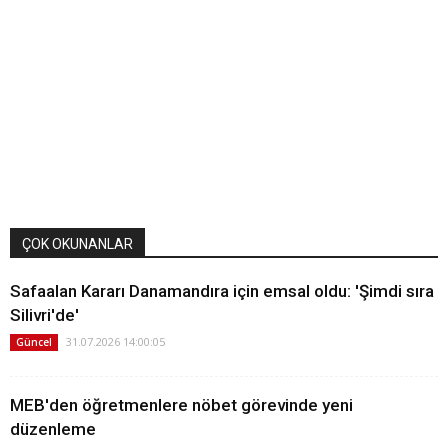
ÇOK OKUNANLAR
Safaalan Kararı Danamandıra için emsal oldu: 'Şimdi sıra
Silivri'de'
31.07.2026 14:00:05
Güncel
MEB'den öğretmenlere nöbet görevinde yeni
düzenleme