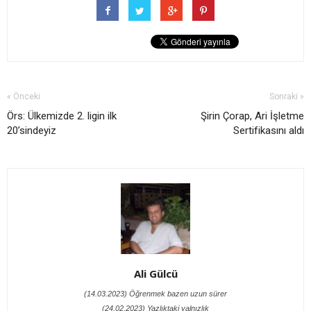
« Önceki
Sonraki »
Örs: Ülkemizde 2. ligin ilk
Şirin Çorap, Ari İşletme
20’sindeyiz
Sertifikasını aldı
Ali Gülcü
(14.03.2023) Öğrenmek bazen uzun sürer
(24.02.2023) Yazlıktaki yalnızlık