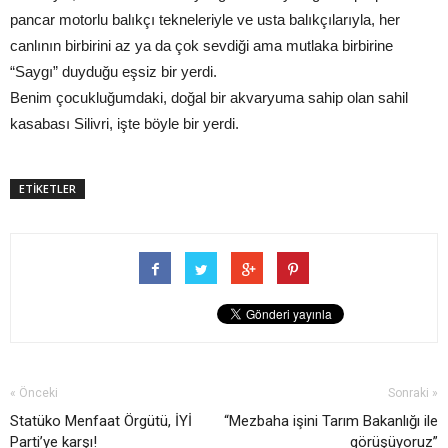
pancar motorlu balıkçı tekneleriyle ve usta balıkçılarıyla, her
canlının birbirini az ya da çok sevdiği ama mutlaka birbirine
“Saygı” duyduğu eşsiz bir yerdi.
Benim çocukluğumdaki, doğal bir akvaryuma sahip olan sahil
kasabası Silivri, işte böyle bir yerdi.
ETİKETLER
« Önceki
Sonraki »
Statüko Menfaat Örgütü, İYİ
“Mezbaha işini Tarım Bakanlığı ile
Parti’ye karşı!
görüşüyoruz”