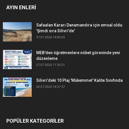
AYIN ENLERİ
Safaalan Kararı Danamandıra için emsal oldu:
'Şimdi sıra Silivri'de'
31.07.2026 14:00:05
MEB'den öğretmenlere nöbet görevinde yeni
düzenleme
27.07.2026 11:36:31
Silivri'deki 10 Plaj 'Mükemmel' Kalite Sınıfında
20.07.2026 14:37:57
POPÜLER KATEGORİLER