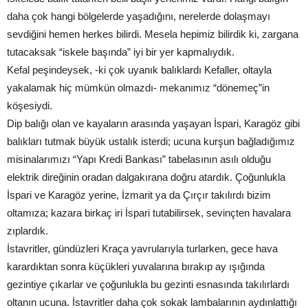
daha çok hangi bölgelerde yaşadığını, nerelerde dolaşmayı
sevdiğini hemen herkes bilirdi. Mesela hepimiz bilirdik ki, zargana
tutacaksak “iskele başında” iyi bir yer kapmalıydık.
Kefal peşindeysek, -ki çok uyanık balıklardı Kefaller, oltayla
yakalamak hiç mümkün olmazdı- mekanımız “dönemeç”in
köşesiydi.
Dip balığı olan ve kayaların arasında yaşayan İspari, Karagöz gibi
balıkları tutmak büyük ustalık isterdi; ucuna kurşun bağladığımız
misinalarımızı “Yapı Kredi Bankası” tabelasının asılı olduğu
elektrik direğinin oradan dalgakırana doğru atardık. Çoğunlukla
İspari ve Karagöz yerine, İzmarit ya da Çırçır takılırdı bizim
oltamıza; kazara birkaç iri İspari tutabilirsek, sevinçten havalara
zıplardık.
İstavritler, gündüzleri Kraça yavrularıyla turlarken, gece hava
karardıktan sonra küçükleri yuvalarına bırakıp ay ışığında
gezintiye çıkarlar ve çoğunlukla bu gezinti esnasında takılırlardı
oltanın ucuna. İstavritler daha çok sokak lambalarının aydınlattığı