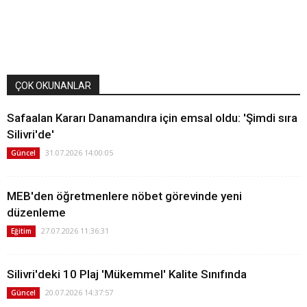
ÇOK OKUNANLAR
Safaalan Kararı Danamandıra için emsal oldu: 'Şimdi sıra
Silivri'de'
31.07.2026 14:00:05
Güncel
MEB'den öğretmenlere nöbet görevinde yeni
düzenleme
27.07.2026 11:36:31
Eğitim
Silivri'deki 10 Plaj 'Mükemmel' Kalite Sınıfında
20.07.2026 14:37:57
Güncel