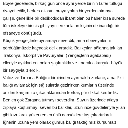
Böyle gecelerde, birkaç gün önce aynı yerde birinin Lüfer tuttuğu
rivayet edilir, herkes oltasını oraya yakın bir yerden atmaya
çalışır, genellikle bir dedikodudan ibaret olan bu haber kısa sürede
tüm iskeleye bir sis gibi yayılır ve anlatan kişinin de inandığı bir
efsaneye dönüşürdü.
Küçük yengeçlerle oynamayı severdik, ama ebeveynlerini
gördüğümüzde kaçacak delik arardık. Balıkçılar, ağlarına takılan
Trakonya, İskorpit ve Pavuryaları (Yengeçlerin ağababası)
elleriyle ayıklarken, onları şaşkınlıkla ve -merakla karışık- büyük
bir saygıyla izlerdik.
Vatoz ve Tırpana Balığını birbirinden ayırmakta zorlanır, ama Pisi
balığı avlamak için sığ sularda gezinirken kumların üzerinde
aniden karşımıza çıkacaklarından korkar, pür dikkat kesilirdik.
Ben en çok Zargana tutmayı severdim. Suyun üzerinde atlaya
zıplaya koşturmayı seven bu balıklar, uzun ince gövdeleriyle yılan
gibi kıvrılarak yüzerken en ünlü dansözlere taş çıkartırlardı.
İğnenin ucuna yem olarak gümüş balığı taktığımız kurşunsuz