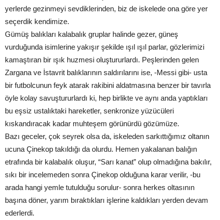
yerlerde gezinmeyi sevdiklerinden, biz de iskelede ona göre yer
seçerdik kendimize.
Gümüş balıkları kalabalık gruplar halinde gezer, güneş
vurduğunda isimlerine yakışır şekilde ışıl ışıl parlar, gözlerimizi
kamaştıran bir ışık huzmesi oluştururlardı. Peşlerinden gelen
Zargana ve İstavrit balıklarının saldırılarını ise, -Messi gibi- usta
bir futbolcunun feyk atarak rakibini aldatmasına benzer bir tavırla
öyle kolay savuştururlardı ki, hep birlikte ve aynı anda yaptıkları
bu eşsiz ustalıktaki hareketler, senkronize yüzücüleri
kıskandıracak kadar muhteşem görünürdü gözümüze.
Bazı geceler, çok seyrek olsa da, iskeleden sarkıttığımız oltanın
ucuna Çinekop takıldığı da olurdu. Hemen yakalanan balığın
etrafında bir kalabalık oluşur, “Sarı kanat” olup olmadığına bakılır,
sıkı bir incelemeden sonra Çinekop olduğuna karar verilir, -bu
arada hangi yemle tutulduğu sorulur- sonra herkes oltasının
başına döner, yarım bıraktıkları işlerine kaldıkları yerden devam
ederlerdi.