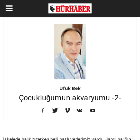
Ufuk Bek
Çocukluğumun akvaryumu -2-
İskelede balık tutarken belli başlı yerlerimiz vardı. Hangi balığın