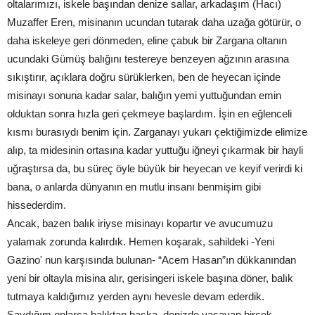
oltalarımızı, iskele başından denize sallar, arkadaşım (Hacı)
Muzaffer Eren, misinanın ucundan tutarak daha uzağa götürür, o
daha iskeleye geri dönmeden, eline çabuk bir Zargana oltanın
ucundaki Gümüş balığını testereye benzeyen ağzının arasına
sıkıştırır, açıklara doğru sürüklerken, ben de heyecan içinde
misinayı sonuna kadar salar, balığın yemi yuttuğundan emin
olduktan sonra hızla geri çekmeye başlardım. İşin en eğlenceli
kısmı burasıydı benim için. Zarganayı yukarı çektiğimizde elimize
alıp, ta midesinin ortasına kadar yuttuğu iğneyi çıkarmak bir hayli
uğraştırsa da, bu süreç öyle büyük bir heyecan ve keyif verirdi ki
bana, o anlarda dünyanın en mutlu insanı benmişim gibi
hissederdim.
Ancak, bazen balık iriyse misinayı kopartır ve avucumuzu
yalamak zorunda kalırdık. Hemen koşarak, sahildeki -Yeni
Gazino' nun karşısında bulunan- “Acem Hasan”ın dükkanından
yeni bir oltayla misina alır, gerisingeri iskele başına döner, balık
tutmaya kaldığımız yerden aynı hevesle devam ederdik.
Saydığım onlarca balıktan başka, denizde yaşayan birçok