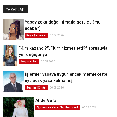
YAZARLAR
Yapay zeka doğal itimatla görüldü (mü
acaba?)
07.08.2026
Rüya Şahsuvar
“Kim kazandı?”, “Kim hizmet etti?” sorusuyla
yer değiştiriyor…
06.08.2026
Sevginar Sali
İşlemler yasaya uygun ancak memlekette
uyulacak yasa kalmamış
06.08.2026
İbrahim Kömür
Ahde Vefa
05.08.2026
Eğitmen ve Yazar Nagihan Şanlı