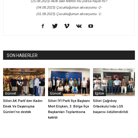
(15.08.2023) Akıllı olan telefon mu yoksa hayat mı?
(04.08.2023) Çocukluğumun akvaryumu -2-
(01.08.2023) Çocukluğumun akvaryumu -1-
SON HABERLER
Güncel
Güncel
Eğitim
Silivri AK Parti’den Kadın
Silivri İYİ Parti İlçe Başkanı
Silivri Çağrıbey
Emek Ve Dayanışma
Mert Erişken, 3. Bölge İlçe
Ortaokulu’nda LGS
Günleri’ne destek
Başkanları Toplantısına
başarısı ödüllendirildi
katıldı