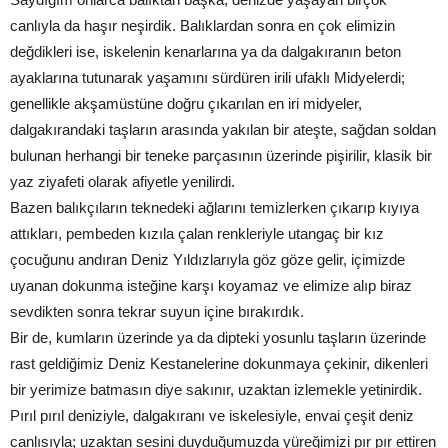
canlıyla da haşır neşirdik. Balıklardan sonra en çok elimizin
değdikleri ise, iskelenin kenarlarına ya da dalgakıranın beton
ayaklarına tutunarak yaşamını sürdüren irili ufaklı Midyelerdi;
genellikle akşamüstüne doğru çıkarılan en iri midyeler,
dalgakırandaki taşların arasında yakılan bir ateşte, sağdan soldan
bulunan herhangi bir teneke parçasının üzerinde pişirilir, klasik bir
yaz ziyafeti olarak afiyetle yenilirdi.
Bazen balıkçıların teknedeki ağlarını temizlerken çıkarıp kıyıya
attıkları, pembeden kızıla çalan renkleriyle utangaç bir kız
çocuğunu andıran Deniz Yıldızlarıyla göz göze gelir, içimizde
uyanan dokunma isteğine karşı koyamaz ve elimize alıp biraz
sevdikten sonra tekrar suyun içine bırakırdık.
Bir de, kumların üzerinde ya da dipteki yosunlu taşların üzerinde
rast geldiğimiz Deniz Kestanelerine dokunmaya çekinir, dikenleri
bir yerimize batmasın diye sakınır, uzaktan izlemekle yetinirdik.
Pırıl pırıl deniziyle, dalgakıranı ve iskelesiyle, envai çeşit deniz
canlısıyla; uzaktan sesini duyduğumuzda yüreğimizi pır pır ettiren