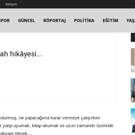
İletişim
SPOR
GÜNCEL
RÖPORTAJ
POLİTİKA
EĞİTİM
YA
ah hikâyesi...
 oturmuş, ne yapacağıma karar vermeye çalışırken
ar yatıp uyumak, kitap okumak ve uzun zamandır üzerinde
aya devam etmek…