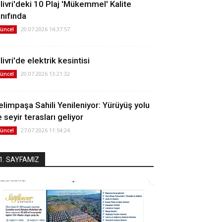
ilivri'deki 10 Plaj 'Mükemmel' Kalite
ınıfında
20.07.2026 14:37:57
üncel
livri'de elektrik kesintisi
20.07.2026 13:21:32
üncel
elimpaşa Sahili Yenileniyor: Yürüyüş yolu
 seyir terasları geliyor
27.07.2026 11:54:24
üncel
1. SAYFAMIZ