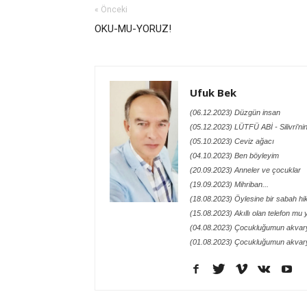
« Önceki
OKU-MU-YORUZ!
Ufuk Bek
(06.12.2023) Düzgün insan
(05.12.2023) LÜTFÜ ABİ - Silivri’ni
(05.10.2023) Ceviz ağacı
(04.10.2023) Ben böyleyim
(20.09.2023) Anneler ve çocuklar
(19.09.2023) Mihriban...
(18.08.2023) Öylesine bir sabah hik
(15.08.2023) Akıllı olan telefon mu
(04.08.2023) Çocukluğumun akvar
(01.08.2023) Çocukluğumun akvar