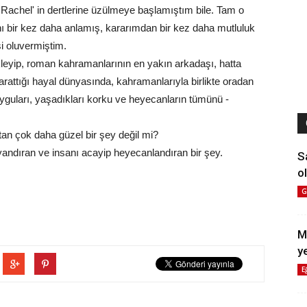
Rachel' in dertlerine üzülmeye başlamıştım bile. Tam o
ını bir kez daha anlamış, kararımdan bir kez daha mutluluk
i oluvermiştim.
kleyip, roman kahramanlarının en yakın arkadaşı, hatta
rattığı hayal dünyasında, kahramanlarıyla birlikte oradan
uyguları, yaşadıkları korku ve heyecanların tümünü -
an çok daha güzel bir şey değil mi?
andıran ve insanı acayip heyecanlandıran bir şey.
S
ol
G
M
y
E