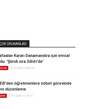
ÇOK OKUNANLAR
afaalan Kararı Danamandıra için emsal
du: 'Şimdi sıra Silivri'de'
31.07.2026 14:00:05
üncel
EB'den öğretmenlere nöbet görevinde
eni düzenleme
27.07.2026 11:36:31
ğitim