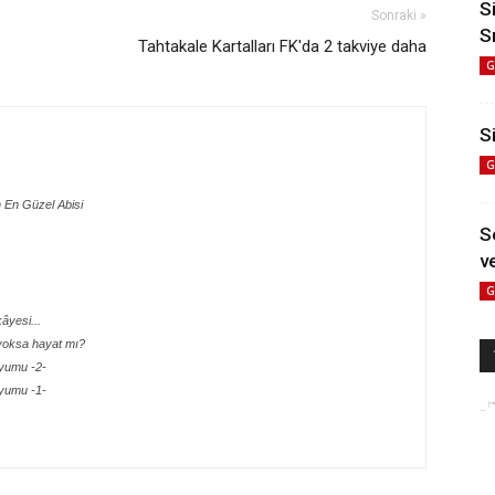
S
Sonraki »
S
Tahtakale Kartalları FK'da 2 takviye daha
G
Si
G
n En Güzel Abisi
S
ve
G
âyesi...
 yoksa hayat mı?
yumu -2-
yumu -1-