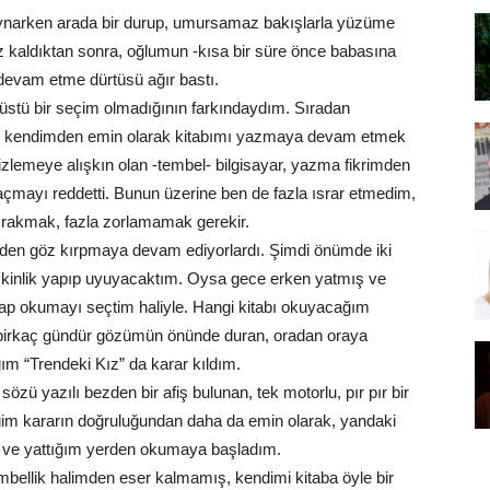
ynarken arada bir durup, umursamaz bakışlarla yüzüme
z kaldıktan sonra, oğlumun -kısa bir süre önce babasına
 devam etme dürtüsü ağır bastı.
nüstü bir seçim olmadığının farkındaydım. Sıradan
or ve kendimden emin olarak kitabımı yazmaya devam etmek
 izlemeye alışkın olan -tembel- bilgisayar, yazma fikrimden
çmayı reddetti. Bunun üzerine ben de fazla ısrar etmedim,
bırakmak, fazla zorlamamak gerekir.
inden göz kırpmaya devam ediyorlardı. Şimdi önümde iki
skinlik yapıp uyuyacaktım. Oysa gece erken yatmış ve
ap okumayı seçtim haliyle. Hangi kitabı okuyacağım
, birkaç gündür gözümün önünde duran, oradan oraya
m “Trendeki Kız” da karar kıldım.
sözü yazılı bezden bir afiş bulunan, tek motorlu, pır pır bir
iğim kararın doğruluğundan daha da emin olarak, yandaki
 ve yattığım yerden okumaya başladım.
mbellik halimden eser kalmamış, kendimi kitaba öyle bir