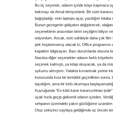
Bu üç seçenek, odanın içinde köşe kapmaca o
bakmayı da ihmal etmiyorlardı. Bir süre kararsı
bağışladığı- eski laptopu açıp, yazdığım kitaba
Bunun gezegenin gidişatını değiştirecek, olağa
seçeneklerin arasından birini seçtiğimi biliy
istiyordum. Ancak, eski sahibiyle daha çok film
pek hoşlanmamış olacak ki, Office programını a
kapattım bilgisayarı. Bazı durumlarda oluruna 
Nasılsa diğer seçenekler odanın farklı köşeler
seçenek kalmıştı, ya kitap okuyacak, ya da mi
uykumu almıştım. Yatakta kıvranmak yerine kit
konusunda kısa bir tereddüt geçirdikten sonra
taşıdığım, ama bir türlü okumaya başlayamadığı
Kuyruğunda “En kötü karar kararsızlıktan iyidir” 
uçak hızla geçip gidiverdi odanın içinden. Verd
sehpanın üzerindeki yakın gözlüğüme uzandım
Otuz sekizinci sayfaya geldiğimde az önceki te