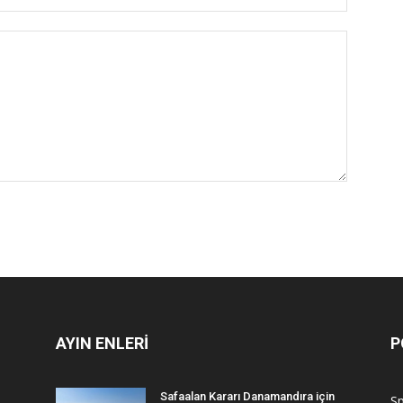
AYIN ENLERİ
P
Safaalan Kararı Danamandıra için
S