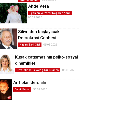
Ahde Vefa
Eğitmen ve Yazar Nagihan Şanlı
05.08.2026
Silivri'den başlayacak
Demokrasi Cephesi
05.08.2026
Hasan Baki Çifçi
Kuşak çatışmasının psiko-sosyal
dinamikleri
05.08.2026
Uzm. Klinik Psikolog Gül Dümen
Arif olan ders alır
30.07.2026
Cemil Kenar