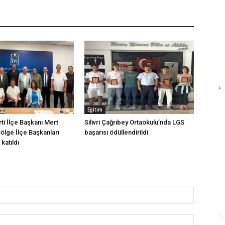
Eğitim
arti İlçe Başkanı Mert
Silivri Çağrıbey Ortaokulu’nda LGS
Bölge İlçe Başkanları
başarısı ödüllendirildi
katıldı