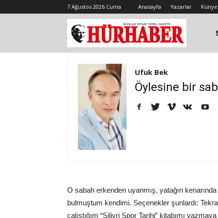
7 Ağustos 2026 Cuma
Anasayfa
Yazarlar
Künye
Ufuk Bek
Öylesine bir sab
O sabah erkenden uyanmış, yatağın kenarında
bulmuştum kendimi. Seçenekler şunlardı: Tekr
çalıştığım “Silivri Spor Tarihi” kitabımı yazm