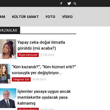
ŞAM
KÜLTÜR SANAT
FOTO
VİDEO
YAZARLAR
Yapay zeka doğal itimatla
görüldü (mü acaba?)
07.08.2026
Rüya Şahsuvar
“Kim kazandı?”, “Kim hizmet etti?”
sorusuyla yer değiştiriyor…
06.08.2026
Sevginar Sali
İşlemler yasaya uygun ancak
memlekette uyulacak yasa
kalmamış
06.08.2026
İbrahim Kömür