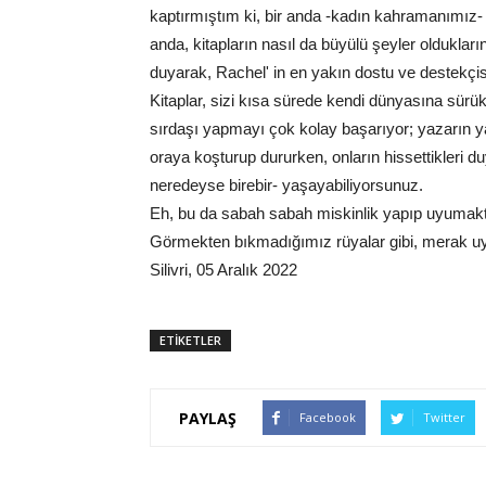
kaptırmıştım ki, bir anda -kadın kahramanımız- 
anda, kitapların nasıl da büyülü şeyler olduklar
duyarak, Rachel' in en yakın dostu ve destekçis
Kitaplar, sizi kısa sürede kendi dünyasına sürü
sırdaşı yapmayı çok kolay başarıyor; yazarın ya
oraya koşturup dururken, onların hissettikleri d
neredeyse birebir- yaşayabiliyorsunuz.
Eh, bu da sabah sabah miskinlik yapıp uyumakt
Görmekten bıkmadığımız rüyalar gibi, merak uy
Silivri, 05 Aralık 2022
ETİKETLER
PAYLAŞ
Facebook
Twitter