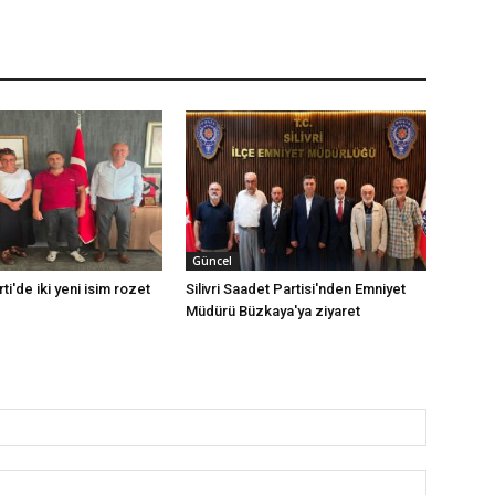
Güncel
rti'de iki yeni isim rozet
Silivri Saadet Partisi'nden Emniyet
Müdürü Büzkaya'ya ziyaret