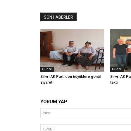
SON HABERLER
Güncel
Güncel
Silivri AK Parti'den büyüklere gönül
Silivri AK Pa
ziyareti
taktı
YORUM YAP