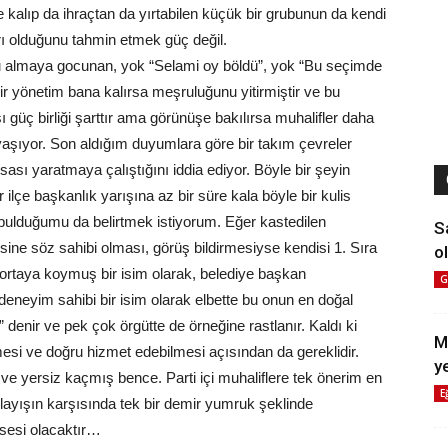
 kalıp da ihraçtan da yırtabilen küçük bir grubunun da kendi
ları olduğunu tahmin etmek güç değil.
unu almaya gocunan, yok “Selami oy böldü”, yok “Bu seçimde
ir yönetim bana kalırsa meşruluğunu yitirmiştir ve bu
sı güç birliği şarttır ama görünüşe bakılırsa muhalifler daha
aşıyor. Son aldığım duyumlara göre bir takım çevreler
ası yaratmaya çalıştığını iddia ediyor. Böyle bir şeyin
ilçe başkanlık yarışına az bir süre kala böyle bir kulis
lduğumu da belirtmek istiyorum. Eğer kastedilen
S
esine söz sahibi olması, görüş bildirmesiyse kendisi 1. Sıra
ol
ı ortaya koymuş bir isim olarak, belediye başkan
G
 deneyim sahibi bir isim olarak elbette bu onun en doğal
 denir ve pek çok örgütte de örneğine rastlanır. Kaldı ki
M
ilmesi ve doğru hizmet edebilmesi açısından da gereklidir.
y
ve yersiz kaçmış bence. Parti içi muhaliflere tek önerim en
E
yışın karşısında tek bir demir yumruk şeklinde
 sesi olacaktır…