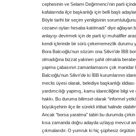
cephesinin ve Selami Değirmenci'nin parti içinde
kafalarında ilçe başkanlığı için belli başlı aday
Böyle tarihi bir seçim yenilgisinin sorumluluğ
cezaevi oyları hesaba katılmadı” diye ağlayan b
anlayışı devirmek için de parti içi muhalifler ara
kendi içlerinde bir sürü çekememezlik durumu y
Bora Balcıoğlu'nun sözüm ona Silivri'de İBB bors
olmadığına bizzat yakinen şahit olmakla beraber 
yapma çabasının zamanlamasını çok manidar bu
Balcıoğlu'nun Silivri'de ki İBB kurumlarının idar
meclis üyesi olarak, belediye başkanlığı iddias
yardımcılığı yapmış, kamu idareciliğine bilgi ve
hakkı. Bu duruma bilimsel olarak “informel yetki”
büyükşehirin ilçe ile sürekli irtibat halinde olab
Ancak “borsa yaratma” tabiri bu durumda çirkin 
kısa zamanda doğru adayda uzlaşıp mevcut anla
çıkmalarıdır. O yumruk ki hiç şüphesiz örgütün