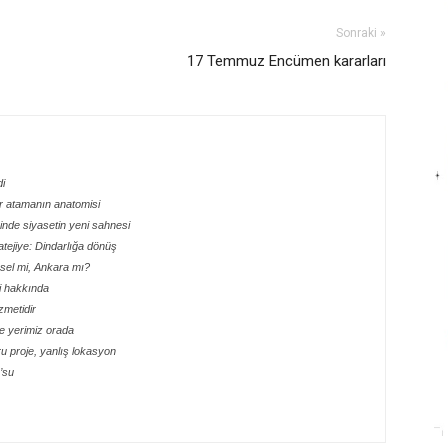
Sonraki »
17 Temmuz Encümen kararları
di
bir atamanın anatomisi
sinde siyasetin yeni sahnesi
ratejiye: Dindarlığa dönüş
ksel mi, Ankara mı?
i hakkında
zmetidir
e yerimiz orada
u proje, yanlış lokasyon
’su