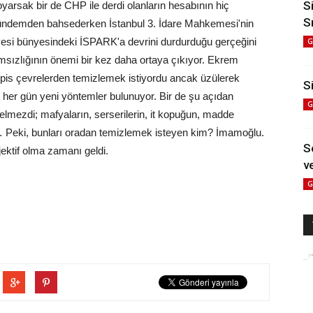
S
yarsak bir de CHP ile derdi olanların hesabının hiç
S
gündemden bahsederken İstanbul 3. İdare Mahkemesi'nin
yesi bünyesindeki İSPARK'a devrini durdurduğu gerçeğini
G
ızlığının önemi bir kez daha ortaya çıkıyor. Ekrem
 pis çevrelerden temizlemek istiyordu ancak üzülerek
Si
 her gün yeni yöntemler bulunuyor. Bir de şu açıdan
G
elmezdi; mafyaların, serserilerin, it kopuğun, madde
rin… Peki, bunları oradan temizlemek isteyen kim? İmamoğlu.
S
jektif olma zamanı geldi.
ve
G