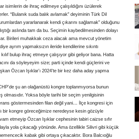
isimlerin de ihraç edilmeye çalışıldığını üzülerek
ler. “Bulanık suda balık avlamak” deyiminin Türk Dil
durumlardan yararlanarak kendi çıkarını sağlamak” olduğunu
ıştığı aslında tam da bu. Seçimin kaybedilmesinden dolayı
ı var. Birileri muhakkak ceza alacak ama mevcut yönetim
iye ayrım yapmaksızın ileride kendilerine sıkıntı
 kılıf bulup ihraç etmeye çalışıyor gibi geliyor bana. Hatta
cını da söyleyeyim size; parti içinde kendi güçlerini ve
 başkan Özcan Işıklar'ı 2024'te bir kez daha aday yapma
i CHP'de şu an olağanüstü kongre toplanmıyorsa bunun
olmasıdır. Yoksa böyle tarihi bir seçim yenilgisinin
ans göstermesinden filan değil yani… İlçe kongresi için
ı bir kongre göreceğimize neredeyse kesin gözüyle
am etmeyip Özcan Işıklar cephesinin tabiri caizse sıfır
dayla yola çıkacağı yönünde. Ama özellikle Silivri gibi küçük
hemencecik kabak gibi ortaya çıkacaktır. Bora Balcıoğlu