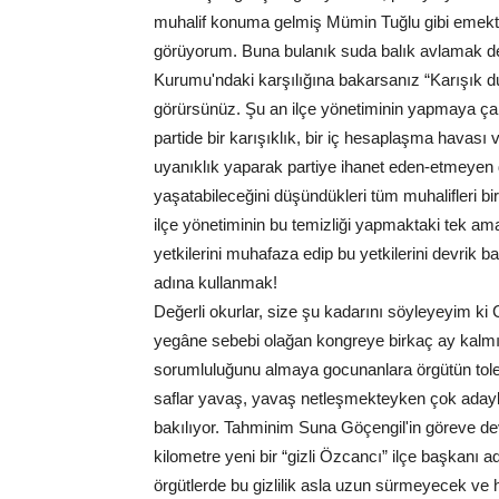
muhalif konuma gelmiş Mümin Tuğlu gibi emektar 
görüyorum. Buna bulanık suda balık avlamak der
Kurumu'ndaki karşılığına bakarsanız “Karışık 
görürsünüz. Şu an ilçe yönetiminin yapmaya çal
partide bir karışıklık, bir iç hesaplaşma havas
uyanıklık yaparak partiye ihanet eden-etmeyen d
yaşatabileceğini düşündükleri tüm muhalifleri bir
ilçe yönetiminin bu temizliği yapmaktaki tek ama
yetkilerini muhafaza edip bu yetkilerini devrik
adına kullanmak!
Değerli okurlar, size şu kadarını söyleyeyim k
yegâne sebebi olağan kongreye birkaç ay kalmış 
sorumluluğunu almaya gocunanlara örgütün toler
saflar yavaş, yavaş netleşmekteyken çok adayl
bakılıyor. Tahminim Suna Göçengil'in göreve dev
kilometre yeni bir “gizli Özcancı” ilçe başkanı a
örgütlerde bu gizlilik asla uzun sürmeyecek ve 