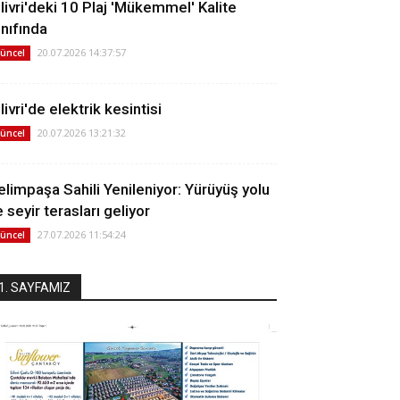
ilivri'deki 10 Plaj 'Mükemmel' Kalite
ınıfında
20.07.2026 14:37:57
üncel
livri'de elektrik kesintisi
20.07.2026 13:21:32
üncel
elimpaşa Sahili Yenileniyor: Yürüyüş yolu
 seyir terasları geliyor
27.07.2026 11:54:24
üncel
1. SAYFAMIZ