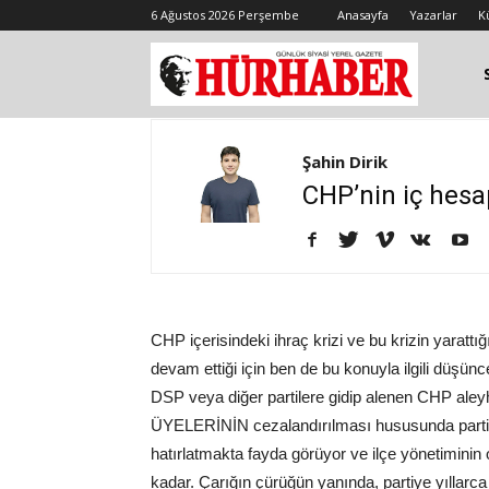
6 Ağustos 2026 Perşembe
Anasayfa
Yazarlar
K
Şahin Dirik
CHP’nin iç hesa
CHP içerisindeki ihraç krizi ve bu krizin yaratt
devam ettiği için ben de bu konuyla ilgili düşünc
DSP veya diğer partilere gidip alenen CHP ale
ÜYELERİNİN cezalandırılması hususunda partin
hatırlatmakta fayda görüyor ve ilçe yönetimini
kadar. Çarığın çürüğün yanında, partiye yıllar