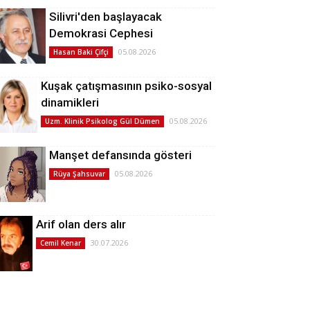
Silivri'den başlayacak
Demokrasi Cephesi
05.08.2026
Hasan Baki Çifçi
Kuşak çatışmasının psiko-sosyal
dinamikleri
05.08.2026
Uzm. Klinik Psikolog Gül Dümen
Manşet defansında gösteri
05.08.2026
Rüya Şahsuvar
Arif olan ders alır
30.07.2026
Cemil Kenar