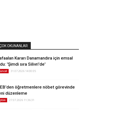
ÇOK OKUNANLAR
afaalan Kararı Danamandıra için emsal
du: 'Şimdi sıra Silivri'de'
31.07.2026 14:00:05
üncel
EB'den öğretmenlere nöbet görevinde
eni düzenleme
27.07.2026 11:36:31
ğitim