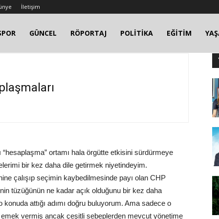
ünye
İletişim
SPOR
GÜNCEL
RÖPORTAJ
POLİTİKA
EĞİTİM
YA
plaşmaları
ığı “hesaplaşma” ortamı hala örgütte etkisini sürdürmeye
elerimi bir kez daha dile getirmek niyetindeyim.
yhine çalışıp seçimin kaybedilmesinde payı olan CHP
in tüzüğünün ne kadar açık olduğunu bir kez daha
n o konuda attığı adımı doğru buluyorum. Ama sadece o
ca emek vermiş ancak çeşitli sebeplerden mevcut yönetime