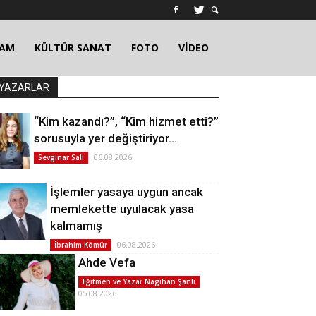
ŞAM
KÜLTÜR SANAT
FOTO
VİDEO
YAZARLAR
“Kim kazandı?”, “Kim hizmet etti?”
sorusuyla yer değiştiriyor…
06.08.2026
Sevginar Sali
İşlemler yasaya uygun ancak
memlekette uyulacak yasa
kalmamış
06.08.2026
İbrahim Kömür
Ahde Vefa
Eğitmen ve Yazar Nagihan Şanlı
05.08.2026