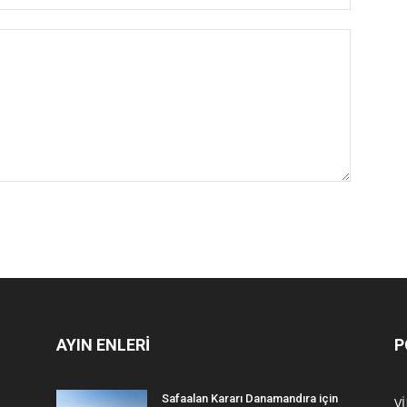
AYIN ENLERİ
P
Safaalan Kararı Danamandıra için
V