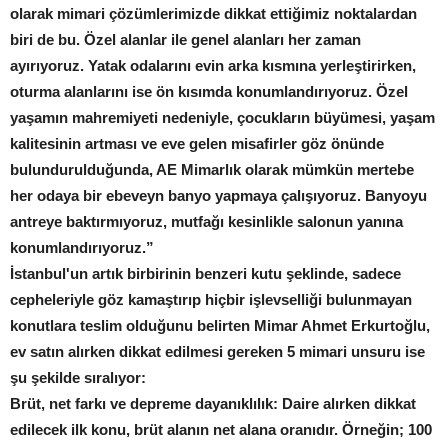
olarak mimari çözümlerimizde dikkat ettiğimiz noktalardan
biri de bu. Özel alanlar ile genel alanları her zaman
ayırıyoruz. Yatak odalarını evin arka kısmına yerleştirirken,
oturma alanlarını ise ön kısımda konumlandırıyoruz. Özel
yaşamın mahremiyeti nedeniyle, çocukların büyümesi, yaşam
kalitesinin artması ve eve gelen misafirler göz önünde
bulundurulduğunda, AE Mimarlık olarak mümkün mertebe
her odaya bir ebeveyn banyo yapmaya çalışıyoruz. Banyoyu
antreye baktırmıyoruz, mutfağı kesinlikle salonun yanına
konumlandırıyoruz.”
İstanbul'un artık birbirinin benzeri kutu şeklinde, sadece
cepheleriyle göz kamaştırıp hiçbir işlevselliği bulunmayan
konutlara teslim olduğunu belirten Mimar Ahmet Erkurtoğlu,
ev satın alırken dikkat edilmesi gereken 5 mimari unsuru ise
şu şekilde sıralıyor:
Brüt, net farkı ve depreme dayanıklılık: Daire alırken dikkat
edilecek ilk konu, brüt alanın net alana oranıdır. Örneğin; 100