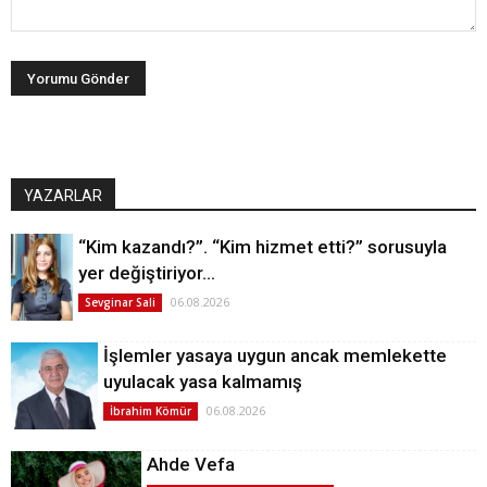
YAZARLAR
“Kim kazandı?”. “Kim hizmet etti?” sorusuyla
yer değiştiriyor…
06.08.2026
Sevginar Sali
İşlemler yasaya uygun ancak memlekette
uyulacak yasa kalmamış
06.08.2026
İbrahim Kömür
Ahde Vefa