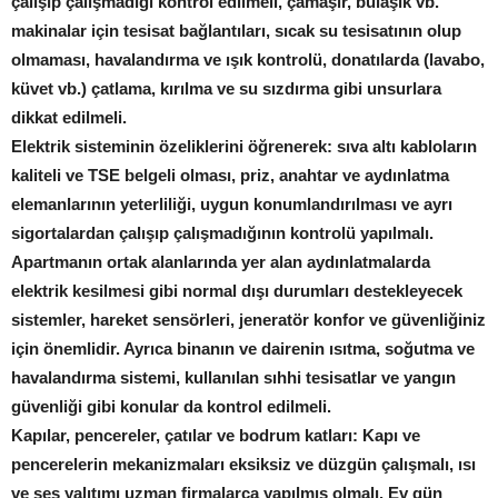
çalışıp çalışmadığı kontrol edilmeli, çamaşır, bulaşık vb.
makinalar için tesisat bağlantıları, sıcak su tesisatının olup
olmaması, havalandırma ve ışık kontrolü, donatılarda (lavabo,
küvet vb.) çatlama, kırılma ve su sızdırma gibi unsurlara
dikkat edilmeli.
Elektrik sisteminin özeliklerini öğrenerek: sıva altı kabloların
kaliteli ve TSE belgeli olması, priz, anahtar ve aydınlatma
elemanlarının yeterliliği, uygun konumlandırılması ve ayrı
sigortalardan çalışıp çalışmadığının kontrolü yapılmalı.
Apartmanın ortak alanlarında yer alan aydınlatmalarda
elektrik kesilmesi gibi normal dışı durumları destekleyecek
sistemler, hareket sensörleri, jeneratör konfor ve güvenliğiniz
için önemlidir. Ayrıca binanın ve dairenin ısıtma, soğutma ve
havalandırma sistemi, kullanılan sıhhi tesisatlar ve yangın
güvenliği gibi konular da kontrol edilmeli.
Kapılar, pencereler, çatılar ve bodrum katları: Kapı ve
pencerelerin mekanizmaları eksiksiz ve düzgün çalışmalı, ısı
ve ses yalıtımı uzman firmalarca yapılmış olmalı. Ev gün