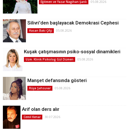
05.08.2026
Eğitmen ve Yazar Nagihan Şanlı
Silivri'den başlayacak Demokrasi Cephesi
05.08.2026
Hasan Baki Çifçi
Kuşak çatışmasının psiko-sosyal dinamikleri
05.08.2026
Uzm. Klinik Psikolog Gül Dümen
Manşet defansında gösteri
05.08.2026
Rüya Şahsuvar
Arif olan ders alır
30.07.2026
Cemil Kenar