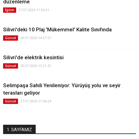
düzenleme
27.07.2026 11:36:31
Eğitim
Silivri'deki 10 Plaj 'Mükemmel' Kalite Sınıfında
20.07.2026 14:37:57
Güncel
Silivri'de elektrik kesintisi
20.07.2026 13:21:32
Güncel
Selimpaşa Sahili Yenileniyor: Yürüyüş yolu ve seyir
terasları geliyor
27.07.2026 11:54:24
Güncel
1. SAYFAMIZ