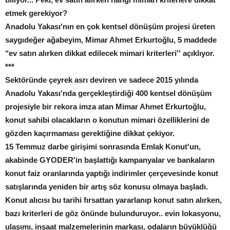
etmek gerekiyor?
Anadolu Yakası'nın en çok kentsel dönüşüm projesi üreten
saygıdeğer ağabeyim, Mimar Ahmet Erkurtoğlu, 5 maddede
‘‘ev satın alırken dikkat edilecek mimari kriterleri'' açıklıyor.
***
Sektöründe çeyrek asrı deviren ve sadece 2015 yılında
Anadolu Yakası'nda gerçekleştirdiği 400 kentsel dönüşüm
projesiyle bir rekora imza atan Mimar Ahmet Erkurtoğlu,
konut sahibi olacakların o konutun mimari özelliklerini de
gözden kaçırmaması gerektiğine dikkat çekiyor.
15 Temmuz darbe girişimi sonrasında Emlak Konut'un,
akabinde GYODER'in başlattığı kampanyalar ve bankaların
konut faiz oranlarında yaptığı indirimler çerçevesinde konut
satışlarında yeniden bir artış söz konusu olmaya başladı.
Konut alıcısı bu tarihi fırsattan yararlanıp konut satın alırken,
bazı kriterleri de göz önünde bulunduruyor.. evin lokasyonu,
ulaşımı, inşaat malzemelerinin markası, odaların büyüklüğü