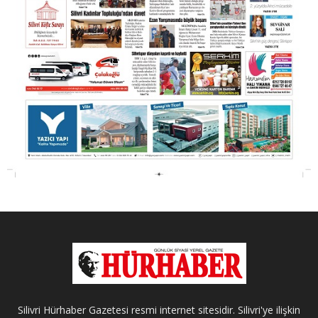
Silivri Hürhaber Gazetesi resmi internet sitesidir. Silivri'ye ilişkin