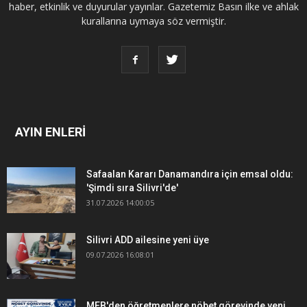
haber, etkinlik ve duyurular yayınlar. Gazetemiz Basın ilke ve ahlak
kurallarına uymaya söz vermiştir.
AYIN ENLERİ
Safaalan Kararı Danamandıra için emsal oldu:
'Şimdi sıra Silivri'de'
31.07.2026 14:00:05
Silivri ADD ailesine yeni üye
09.07.2026 16:08:01
MEB'den öğretmenlere nöbet görevinde yeni