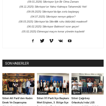
(09.01.2026) Silivrispor İçin Bir Olma Zamanı
(06.11.2025) Silivrispor’un Yalnız Kalmaya Tahammülü Yok!
(09.09.2025) Silivrispor’da lige zorlu başlangıç
(04.07.2025) Silivrispor nereye gidiyor?
(08.03.2025) Silivrispor’da Silivrililik ruhu öldürüldü maalesef!
(06.02.2025) Silivrispor Balıkesir'i ezer geçer!
(05.02.2025) Etimesgut maçını kenar yönetim kaybetti!
SON HABERLER
Güncel
Güncel
Eğitim
Silivri AK Parti’den Kadın
Silivri İYİ Parti İlçe Başkanı
Silivri Çağrıbey
Emek Ve Dayanışma
Mert Erişken, 3. Bölge İlçe
Ortaokulu’nda LGS