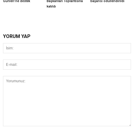
Günleri’ne destek
Başkanları Toplantısına
başarısı ödüllendirildi
katıldı
YORUM YAP