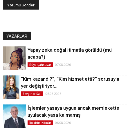
YAZARLAR
Yapay zeka doğal itimatla görüldü (mü
acaba?)
07.08.2026
Rüya Şahsuvar
“Kim kazandı?”, “Kim hizmet etti?” sorusuyla
yer değiştiriyor…
06.08.2026
Sevginar Sali
İşlemler yasaya uygun ancak memlekette
uyulacak yasa kalmamış
06.08.2026
İbrahim Kömür