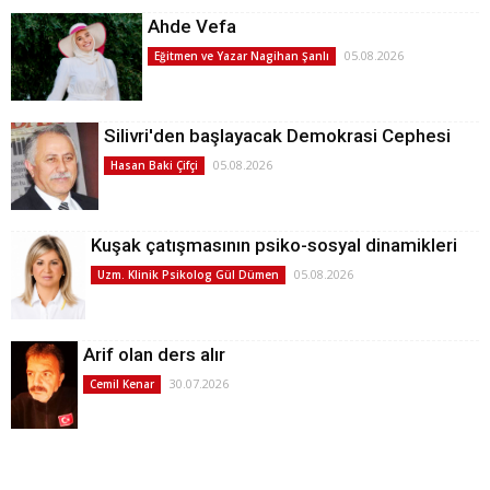
Ahde Vefa
05.08.2026
Eğitmen ve Yazar Nagihan Şanlı
Silivri'den başlayacak Demokrasi Cephesi
05.08.2026
Hasan Baki Çifçi
Kuşak çatışmasının psiko-sosyal dinamikleri
05.08.2026
Uzm. Klinik Psikolog Gül Dümen
Arif olan ders alır
30.07.2026
Cemil Kenar