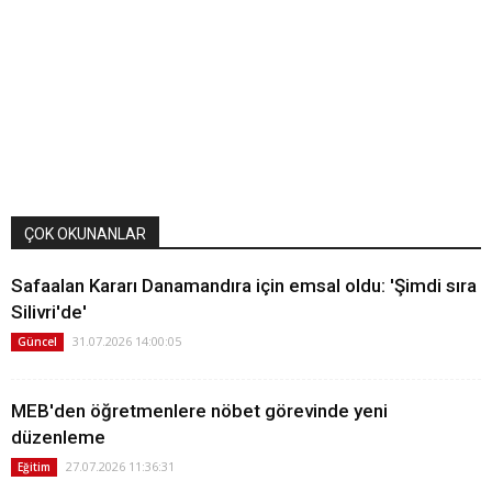
ÇOK OKUNANLAR
Safaalan Kararı Danamandıra için emsal oldu: 'Şimdi sıra
Silivri'de'
31.07.2026 14:00:05
Güncel
MEB'den öğretmenlere nöbet görevinde yeni
düzenleme
27.07.2026 11:36:31
Eğitim