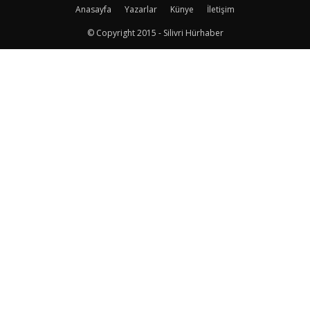
Anasayfa
Yazarlar
Künye
İletişim
© Copyright 2015 - Silivri Hürhaber