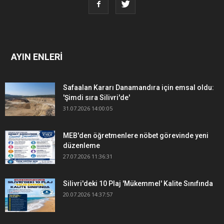
AYIN ENLERİ
Safaalan Kararı Danamandıra için emsal oldu:
'Şimdi sıra Silivri'de'
31.07.2026 14:00:05
MEB'den öğretmenlere nöbet görevinde yeni
düzenleme
27.07.2026 11:36:31
Silivri'deki 10 Plaj 'Mükemmel' Kalite Sınıfında
20.07.2026 14:37:57