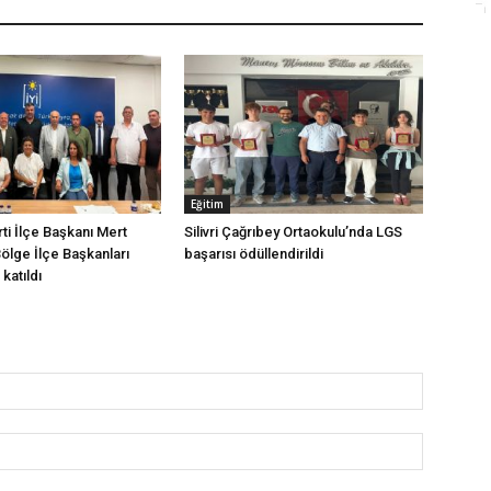
Eğitim
arti İlçe Başkanı Mert
Silivri Çağrıbey Ortaokulu’nda LGS
Bölge İlçe Başkanları
başarısı ödüllendirildi
katıldı