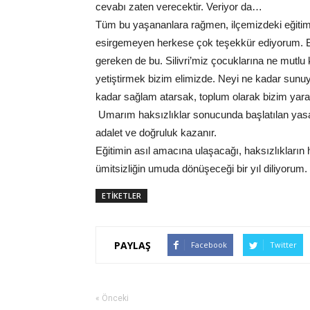
cevabı zaten verecektir. Veriyor da…
Tüm bu yaşananlara rağmen, ilçemizdeki eğitime
esirgemeyen herkese çok teşekkür ediyorum. Baş
gereken de bu. Silivri’miz çocuklarına ne mutl
yetiştirmek bizim elimizde. Neyi ne kadar sunuy
kadar sağlam atarsak, toplum olarak bizim yara
Umarım haksızlıklar sonucunda başlatılan yasal
adalet ve doğruluk kazanır.
Eğitimin asıl amacına ulaşacağı, haksızlıkların hakl
ümitsizliğin umuda dönüşeceği bir yıl diliyorum.
ETİKETLER
PAYLAŞ
Facebook
Twitter
« Önceki