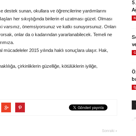
5
A
 destek sunan, okullara ve öğrencilerine yardımlarını
K
ları her sıkıştığında birilerin el uzatması güzel. Olması
u ki varsınız, önemsiyorsunuz ve katkı sunuyorsunuz. Onları
orsak, onlar da o kadarından yararlanabilecek. Temeli ne
S
rımıza.
ve
 mücadeleler 2015 yılında haklı sonuçlara ulaşır. Hak,
G
ılığa, çirkinliklerin güzelliğe, kötülüklerin iyiliğe,
Ö
b
E
Sonraki »