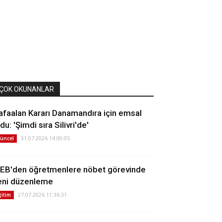
ÇOK OKUNANLAR
afaalan Kararı Danamandıra için emsal
du: 'Şimdi sıra Silivri'de'
31.07.2026 14:00:05
üncel
EB'den öğretmenlere nöbet görevinde
eni düzenleme
27.07.2026 11:36:31
ğitim