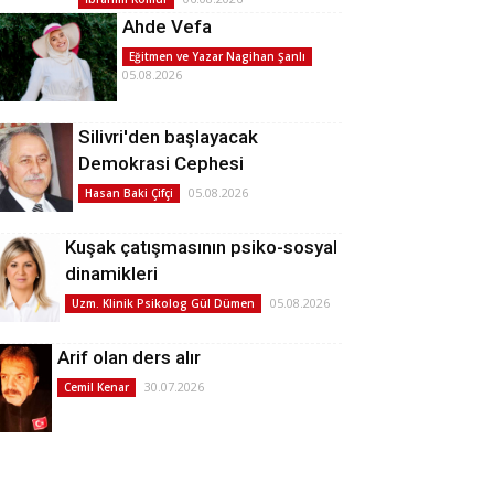
Ahde Vefa
Eğitmen ve Yazar Nagihan Şanlı
05.08.2026
Silivri'den başlayacak
Demokrasi Cephesi
05.08.2026
Hasan Baki Çifçi
Kuşak çatışmasının psiko-sosyal
dinamikleri
05.08.2026
Uzm. Klinik Psikolog Gül Dümen
Arif olan ders alır
30.07.2026
Cemil Kenar