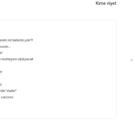
Kime niyet
benim mi haberim yok?!
susan...
e!
şü muhteşem ol(du)acak
er
ız
tlar Vadisi”
a varsınız