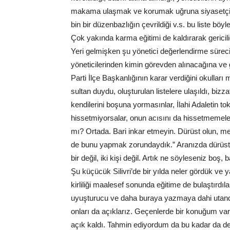
makama ulaşmak ve korumak uğruna siyasetçileri
bin bir düzenbazlığın çevrildiği v.s. bu liste böy
Çok yakında karma eğitimi de kaldırarak gericil
Yeri gelmişken şu yönetici değerlendirme sürec
yöneticilerinden kimin görevden alınacağına ve g
Parti İlçe Başkanlığının karar verdiğini okulları
sultan duydu, oluşturulan listelere ulaşıldı, bizz
kendilerini boşuna yormasınlar, İlahi Adaletin t
hissetmiyorsalar, onun acısını da hissetmemeler
mı? Ortada. Bari inkar etmeyin. Dürüst olun, mer
de bunu yapmak zorundaydık.” Aranızda dürüst 
bir değil, iki kişi değil. Artık ne söyleseniz boş,
Şu küçücük Silivri’de bir yılda neler gördük v
kirliliği maalesef sonunda eğitime de bulaştırdıla
uyuşturucu ve daha buraya yazmaya dahi utand
onları da açıklarız. Geçenlerde bir konuğum var
açık kaldı. Tahmin ediyordum da bu kadar da d