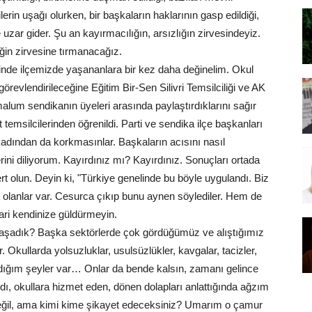
n uşağı olurken, bir başkaların haklarının gasp edildiği,
le uzar gider. Şu an kayırmacılığın, arsızlığın zirvesindeyiz.
iğin zirvesine tırmanacağız.
inde ilçemizde yaşananlara bir kez daha değinelim. Okul
örevlendirileceğine Eğitim Bir-Sen Silivri Temsilciliği ve AK
 malum sendikanın üyeleri arasında paylaştırdıklarını sağır
at temsilcilerinden öğrenildi. Parti ve sendika ilçe başkanları
okadından da korkmasınlar. Başkaların acısını nasıl
ini diliyorum. Kayırdınız mı? Kayırdınız. Sonuçları ortada
t olun. Deyin ki, "Türkiye genelinde bu böyle uygulandı. Biz
olanlar var. Cesurca çıkıp bunu aynen söylediler. Hem de
 bari kendinize güldürmeyin.
e yaşadık? Başka sektörlerde çok gördüğümüz ve alıştığımız
r. Okullarda yolsuzluklar, usulsüzlükler, kavgalar, tacizler,
ığım şeyler var… Onlar da bende kalsın, zamanı gelince
dı, okullara hizmet eden, dönen dolapları anlattığında ağzım
eğil, ama kimi kime şikayet edeceksiniz? Umarım o çamur