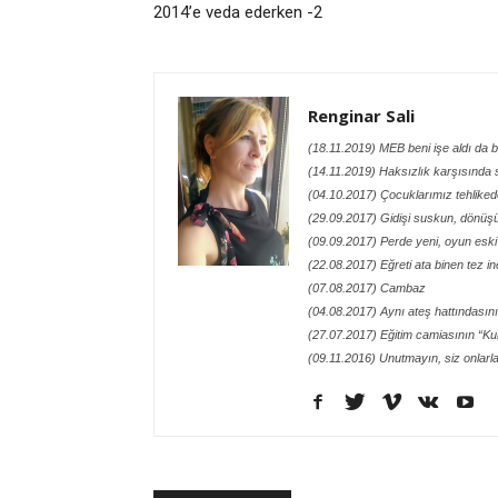
2014’e veda ederken -2
Renginar Sali
(18.11.2019) MEB beni işe aldı da 
(14.11.2019) Haksızlık karşısında 
(04.10.2017) Çocuklarımız tehliked
(29.09.2017) Gidişi suskun, dönü
(09.09.2017) Perde yeni, oyun eski
(22.08.2017) Eğreti ata binen tez in
(07.08.2017) Cambaz
(04.08.2017) Aynı ateş hattındasın
(27.07.2017) Eğitim camiasının “Kur
(09.11.2016) Unutmayın, siz onlarl