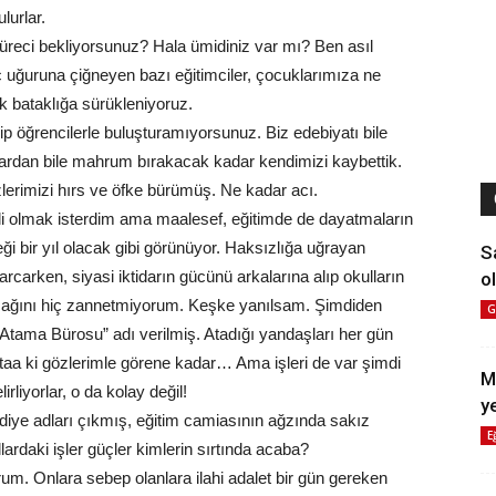
lurlar.
süreci bekliyorsunuz? Hala ümidiniz var mı? Ben asıl
 uğuruna çiğneyen bazı eğitimciler, çocuklarımıza ne
k bataklığa sürükleniyoruz.
tirip öğrencilerle buluşturamıyorsunuz. Biz edebiyatı bile
zarlardan bile mahrum bırakacak kadar kendimizi kaybettik.
lerimizi hırs ve öfke bürümüş. Ne kadar acı.
tli olmak isterdim ama maalesef, eğitimde de dayatmaların
eği bir yıl olacak gibi görünüyor. Haksızlığa uğrayan
S
 harcarken, siyasi iktidarın gücünü arkalarına alıp okulların
ol
lacağını hiç zannetmiyorum. Keşke yanılsam. Şimdiden
G
tama Bürosu” adı verilmiş. Atadığı yandaşları her gün
a ki gözlerimle görene kadar… Ama işleri de var şimdi
M
liyorlar, o da kolay değil!
y
r diye adları çıkmış, eğitim camiasının ağzında sakız
E
lardaki işler güçler kimlerin sırtında acaba?
rum. Onlara sebep olanlara ilahi adalet bir gün gereken