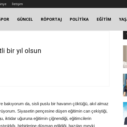
ünye
İletişim
SPOR
GÜNCEL
RÖPORTAJ
POLİTİKA
EĞİTİM
YA
i bir yıl olsun
e bakıyorum da, sisli puslu bir havanın çöktüğü, akıl almaz
rüyorum. Siyasetin pençesine düşen eğitimin can çekiştiği,
 iktidar uğuruna eğitimin çiğnendiği, eğitimcilerin
rıştırıldığı, birbirlerine düşman edildiği, bazıları mevki