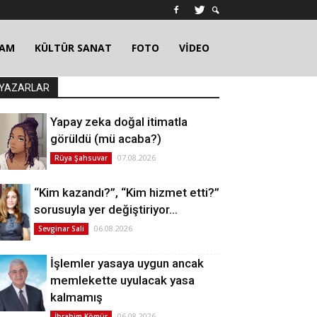
ŞAM
KÜLTÜR SANAT
FOTO
VİDEO
YAZARLAR
Yapay zeka doğal itimatla
görüldü (mü acaba?)
07.08.2026
Rüya Şahsuvar
“Kim kazandı?”, “Kim hizmet etti?”
sorusuyla yer değiştiriyor…
06.08.2026
Sevginar Sali
İşlemler yasaya uygun ancak
memlekette uyulacak yasa
kalmamış
06.08.2026
İbrahim Kömür