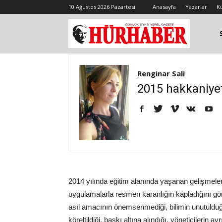
10 Ağustos 2026 Pazartesi
Anasayfa
Yazarlar
K
Renginar Sali
2015 hakkaniyetl
2014 yılında eğitim alanında yaşanan gelişmeler
uygulamalarla resmen karanlığın kapladığını gö
asıl amacının önemsenmediği, bilimin unutulduğu,
köreltildiği, baskı altına alındığı, yöneticilerin ay