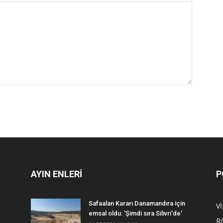
AYIN ENLERİ
P
Safaalan Kararı Danamandıra için
V
emsal oldu: 'Şimdi sıra Silivri'de'
R