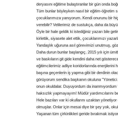
deryasını eğitime bulaştıranlar bir gün onda boğu
Tüm bunlar böyleyken nasıl bir eğitim-öğretim 
çocuklarımıza yanıyorum. Kendi onurunu bir hiç
verebilir? Velilerimiz de sustukça, daha da büyü
Öyle bir hale geldik ki istediğiniz yazarı bile ge
kirlettik, siyasete alet ettik, çocuklarımızı ya
Yandaşlık uğuruna asıl görevimizi unutmuş, göz
Daha durun bunlar başlangıç. 2015 yılı için ümi
ve baskıların git gide kendini daha net gösterec
eğitimcilerimiz adliye koridorlarında enerjilerini
başına geçenlerin iş yapma gibi bir derdinin o
görüyorum sendika başkanın okuluna "Yönetici A
onun okuldalar. Duyuyordum da inanmıyordum ta
haksızlık yapmayayım! Müdür yardımcılarını belir
Hele bazıları var ki okullarını uzaktan yönetiyo
olmuşlar. Onlar için mesai diye bir şey yok, okul
Yaşanan tüm çirkinlikleri geride bırakmak istiyo