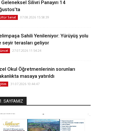
. Geleneksel Silivri Panayırı 14
ğustos’ta
07.08.2026 15:58:39
ültür Sanat
elimpaşa Sahili Yenileniyor: Yürüyüş yolu
 seyir terasları geliyor
27.07.2026 11:54:24
üncel
zel Okul Öğretmenlerinin sorunları
akanlıkta masaya yatırıldı
31.07.2026 10:44:47
ğitim
1. SAYFAMIZ