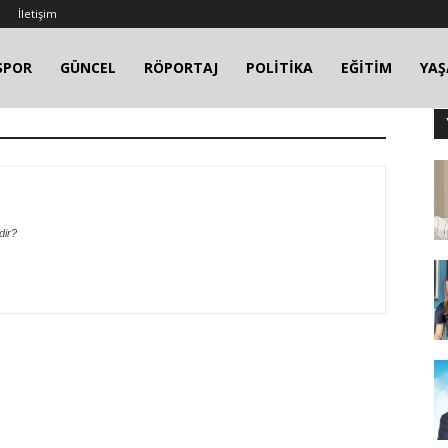
İletişim
SPOR
GÜNCEL
RÖPORTAJ
POLİTİKA
EĞİTİM
YA
dir?