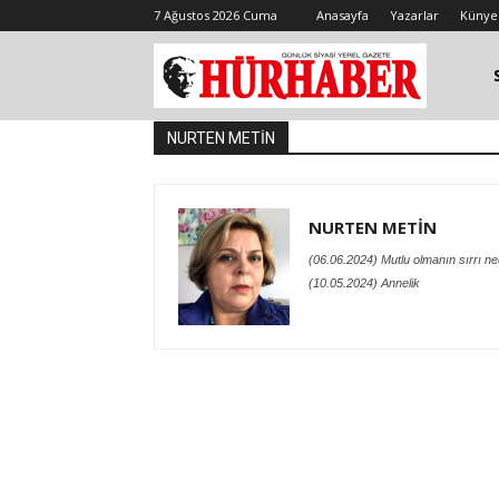
7 Ağustos 2026 Cuma
Anasayfa
Yazarlar
Künye
NURTEN METİN
NURTEN METİN
(06.06.2024) Mutlu olmanın sırrı ne
(10.05.2024) Annelik