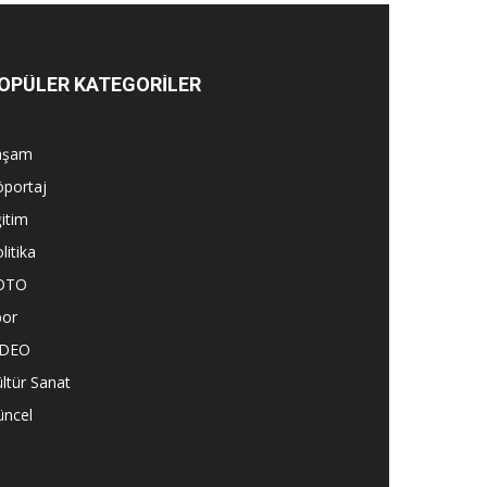
OPÜLER KATEGORİLER
aşam
öportaj
itim
litika
OTO
por
İDEO
ltür Sanat
üncel