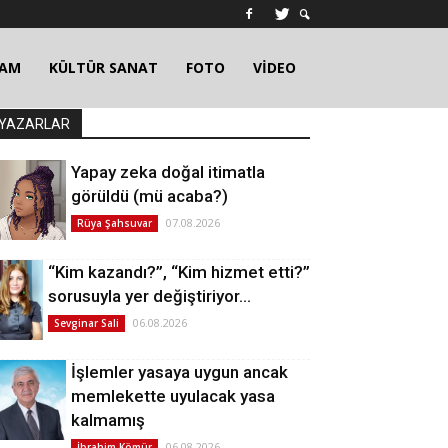
ŞAM
KÜLTÜR SANAT
FOTO
VİDEO
YAZARLAR
Yapay zeka doğal itimatla
görüldü (mü acaba?)
07.08.2026
Rüya Şahsuvar
“Kim kazandı?”, “Kim hizmet etti?”
sorusuyla yer değiştiriyor…
06.08.2026
Sevginar Sali
İşlemler yasaya uygun ancak
memlekette uyulacak yasa
kalmamış
06.08.2026
İbrahim Kömür