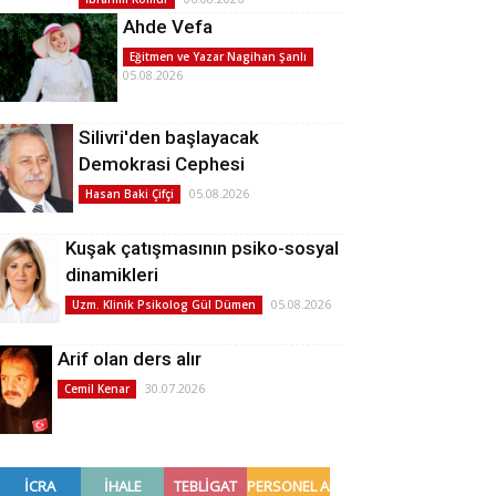
Ahde Vefa
Eğitmen ve Yazar Nagihan Şanlı
05.08.2026
Silivri'den başlayacak
Demokrasi Cephesi
05.08.2026
Hasan Baki Çifçi
Kuşak çatışmasının psiko-sosyal
dinamikleri
05.08.2026
Uzm. Klinik Psikolog Gül Dümen
Arif olan ders alır
30.07.2026
Cemil Kenar