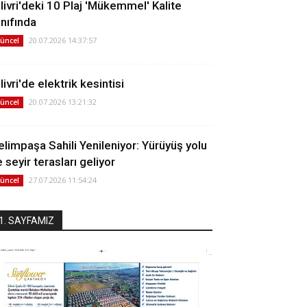
ilivri'deki 10 Plaj 'Mükemmel' Kalite
ınıfında
20.07.2026 14:37:57
üncel
livri'de elektrik kesintisi
20.07.2026 13:21:32
üncel
elimpaşa Sahili Yenileniyor: Yürüyüş yolu
 seyir terasları geliyor
27.07.2026 11:54:24
üncel
1. SAYFAMIZ