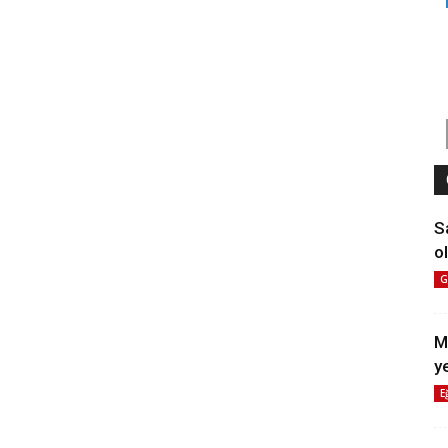
S
ol
G
M
y
E