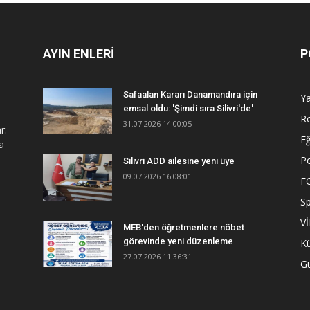
AYIN ENLERİ
P
Safaalan Kararı Danamandıra için
Y
emsal oldu: 'Şimdi sıra Silivri'de'
R
31.07.2026 14:00:05
r.
Eğ
a
Po
Silivri ADD ailesine yeni üye
09.07.2026 16:08:01
F
S
V
MEB'den öğretmenlere nöbet
görevinde yeni düzenleme
Kü
27.07.2026 11:36:31
G