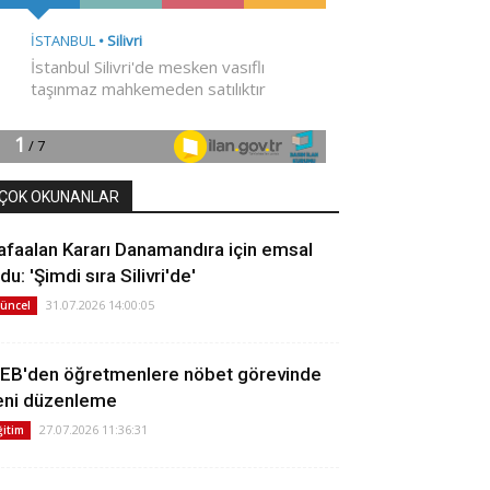
ÇOK OKUNANLAR
afaalan Kararı Danamandıra için emsal
du: 'Şimdi sıra Silivri'de'
31.07.2026 14:00:05
üncel
EB'den öğretmenlere nöbet görevinde
eni düzenleme
27.07.2026 11:36:31
ğitim