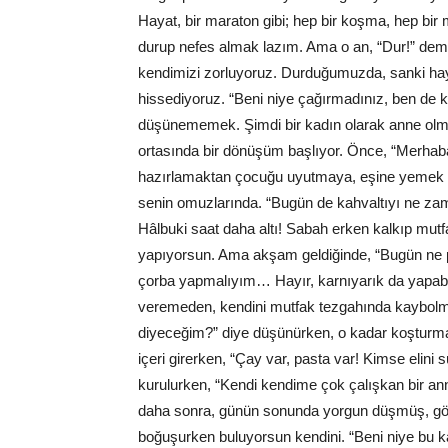
Hayat, bir maraton gibi; hep bir koşma, hep bir
durup nefes almak lazım. Ama o an, “Dur!” de
kendimizi zorluyoruz. Durduğumuzda, sanki haya
hissediyoruz. “Beni niye çağırmadınız, ben de k
düşünememek. Şimdi bir kadın olarak anne olm
ortasında bir dönüşüm başlıyor. Önce, “Merhaba
hazırlamaktan çocuğu uyutmaya, eşine yemek 
senin omuzlarında. “Bugün de kahvaltıyı ne z
Hâlbuki saat daha altı! Sabah erken kalkıp mu
yapıyorsun. Ama akşam geldiğinde, “Bugün ne
çorba yapmalıyım… Hayır, karnıyarık da yapabil
veremeden, kendini mutfak tezgahında kaybol
diyeceğim?” diye düşünürken, o kadar koşturm
içeri girerken, “Çay var, pasta var! Kimse elin
kurulurken, “Kendi kendime çok çalışkan bir an
daha sonra, günün sonunda yorgun düşmüş, göz
boğuşurken buluyorsun kendini. “Beni niye bu k