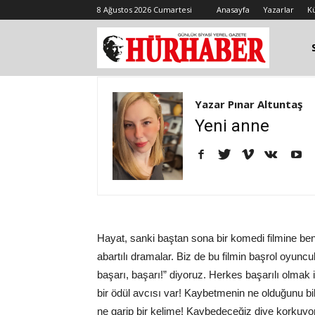
8 Ağustos 2026 Cumartesi
Anasayfa
Yazarlar
K
Yazar Pınar Altuntaş
Yeni anne
Hayat, sanki baştan sona bir komedi filmine ben
abartılı dramalar. Biz de bu filmin başrol oyun
başarı, başarı!” diyoruz. Herkes başarılı olmak 
bir ödül avcısı var! Kaybetmenin ne olduğunu
ne garip bir kelime! Kaybedeceğiz diye korkuyo