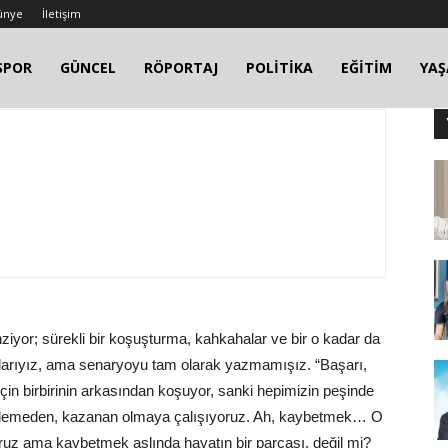
ünye
İletişim
SPOR
GÜNCEL
RÖPORTAJ
POLİTİKA
EĞİTİM
YA
ziyor; sürekli bir koşuşturma, kahkahalar ve bir o kadar da
cularıyız, ama senaryoyu tam olarak yazmamışız. “Başarı,
için birbirinin arkasından koşuyor, sanki hepimizin peşinde
 bilemeden, kazanan olmaya çalışıyoruz. Ah, kaybetmek… O
ruz ama kaybetmek aslında hayatın bir parçası, değil mi?