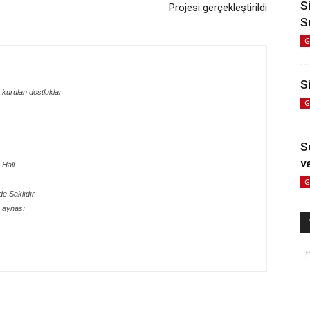
S
Projesi gerçekleştirildi
S
G
Si
 kurulan dostluklar
G
S
ve
 Hali
G
e Saklıdır
 aynası