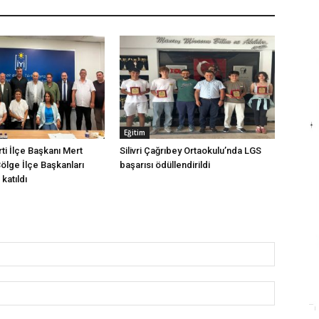
Eğitim
arti İlçe Başkanı Mert
Silivri Çağrıbey Ortaokulu’nda LGS
Bölge İlçe Başkanları
başarısı ödüllendirildi
katıldı