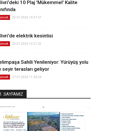
ilivri'deki 10 Plaj 'Mükemmel' Kalite
ınıfında
20.07.2026 14:37:57
üncel
livri'de elektrik kesintisi
20.07.2026 13:21:32
üncel
elimpaşa Sahili Yenileniyor: Yürüyüş yolu
 seyir terasları geliyor
27.07.2026 11:54:24
üncel
1. SAYFAMIZ