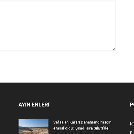
AYIN ENLERİ
P
Safaalan Kararı Danamandıra için
Kü
emsal oldu: 'Şimdi sıra Silivri'de'
Po