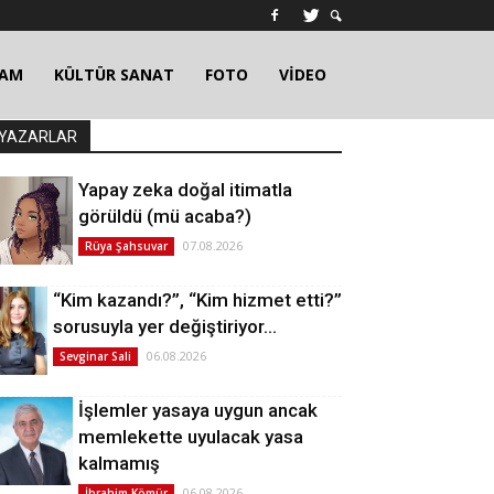
ŞAM
KÜLTÜR SANAT
FOTO
VİDEO
YAZARLAR
Yapay zeka doğal itimatla
görüldü (mü acaba?)
07.08.2026
Rüya Şahsuvar
“Kim kazandı?”, “Kim hizmet etti?”
sorusuyla yer değiştiriyor…
06.08.2026
Sevginar Sali
İşlemler yasaya uygun ancak
memlekette uyulacak yasa
kalmamış
06.08.2026
İbrahim Kömür