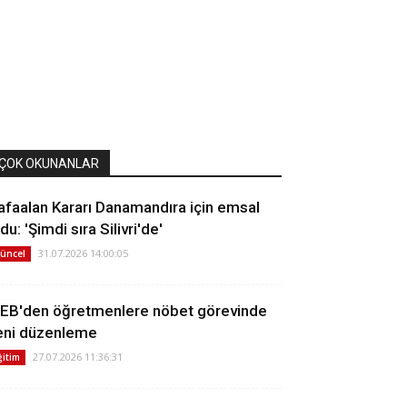
ÇOK OKUNANLAR
afaalan Kararı Danamandıra için emsal
du: 'Şimdi sıra Silivri'de'
31.07.2026 14:00:05
üncel
EB'den öğretmenlere nöbet görevinde
eni düzenleme
27.07.2026 11:36:31
ğitim