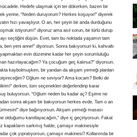
 mücadele. Hedefe ulaşmak için ter dökerken, bazen bir
mek yerine, “Neden duruyorum? Herkes koşuyor!” diyerek
tın hızı yavaşlıyor. O an, her şeyin bir anda durduğunu
oşmak istiyorum!” diyoruz ama asıl sorun, bir türlü durup
ayı seçtiğini düşün. Evet, tam bu noktada yaşamın tam
, ben yeni anne!” diyorsun. Sonra bakıyorsun ki, kahvaltı
yapmaktan evin düzenine kadar her şeyin sorumluluğu
aman hazırlayacağım? Ya çocuğum geç kalırsa?” diyorsun.
tfakta kaybolmuşken, bir yandan da akşam yemeği planları
 pişireceğim? Oğlum ne seviyor? Ama kocam? Belki de
irim!” derken, tüm seçenekleri değerlendirip karar
muş buluyorsun. “Oğlum neden bu kadar aç? Eşime ne
adan sonra akşam bir bakıyorsun herkes evde. Tam o an
i sürmesin!” diye bağırıyorsun. Akşam yemeği masası
ne olduğumu kanıtlayacağım,” diye iç geçiriyorsun. Fakat
 kapakların sarkmış halde, çamaşır makinesiyle
adar çok yıpratıyorsun, çamaşır makinesi? Kollarımda bir