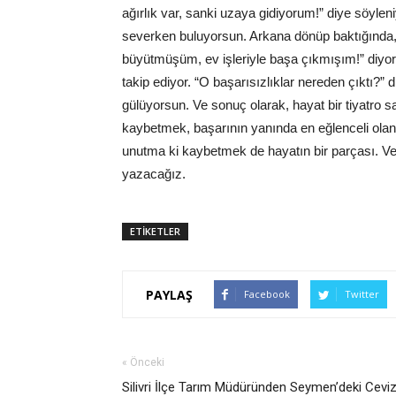
ağırlık var, sanki uzaya gidiyorum!” diye söylen
severken buluyorsun. Arkana dönüp baktığında,
büyütmüşüm, ev işleriyle başa çıkmışım!” diyo
takip ediyor. “O başarısızlıklar nereden çıktı?”
gülüyorsun. Ve sonuç olarak, hayat bir tiyatro 
kaybetmek, başarının yanında en eğlenceli olan
unutma ki kaybetmek de hayatın bir parçası. Ve 
yazacağız.
ETİKETLER
PAYLAŞ
Facebook
Twitter
« Önceki
Silivri İlçe Tarım Müdüründen Seymen’deki Cevi