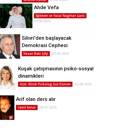
Ahde Vefa
Eğitmen ve Yazar Nagihan Şanlı
05.08.2026
Silivri'den başlayacak
Demokrasi Cephesi
05.08.2026
Hasan Baki Çifçi
Kuşak çatışmasının psiko-sosyal
dinamikleri
05.08.2026
Uzm. Klinik Psikolog Gül Dümen
Arif olan ders alır
30.07.2026
Cemil Kenar