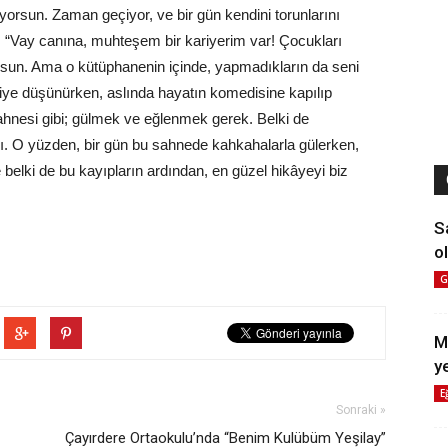
iyorsun. Zaman geçiyor, ve bir gün kendini torunlarını
 “Vay canına, muhteşem bir kariyerim var! Çocukları
rsun. Ama o kütüphanenin içinde, yapmadıkların da seni
 diye düşünürken, aslında hayatın komedisine kapılıp
sahnesi gibi; gülmek ve eğlenmek gerek. Belki de
ı. O yüzden, bir gün bu sahnede kahkahalarla gülerken,
belki de bu kayıpların ardından, en güzel hikâyeyi biz
S
ol
G
M
y
E
Sonraki »
z
Çayırdere Ortaokulu’nda “Benim Kulübüm Yeşilay”