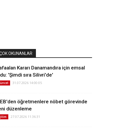
ÇOK OKUNANLAR
afaalan Kararı Danamandıra için emsal
du: 'Şimdi sıra Silivri'de'
31.07.2026 14:00:05
üncel
EB'den öğretmenlere nöbet görevinde
eni düzenleme
27.07.2026 11:36:31
ğitim