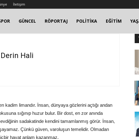
ünye
İletişim
SPOR
GÜNCEL
RÖPORTAJ
POLİTİKA
EĞİTİM
YA
Derin Hali
en kadim limandır. İnsan, dünyaya gözlerini açtığı andan
kokusuna sığınıp huzur bulur. Bir dost, en zor anında
 sevdiğinin sadakatinde kendini tamamlanmış görür. İnsan,
aşayamaz. Çünkü güven, varoluşun temelidir. Olmadan
 hiçbir hayat anlam kazanmaz.