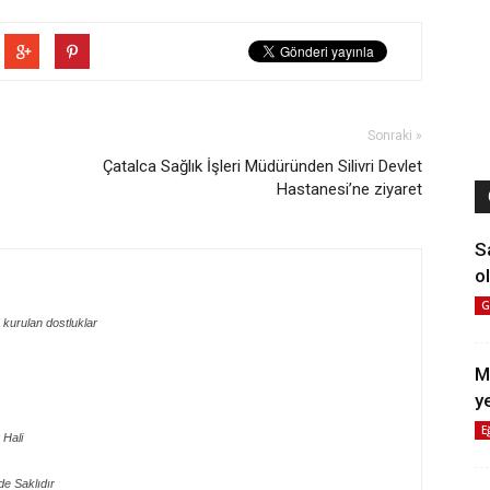
Sonraki »
Çatalca Sağlık İşleri Müdüründen Silivri Devlet
Hastanesi’ne ziyaret
S
ol
G
 kurulan dostluklar
M
y
E
 Hali
e Saklıdır