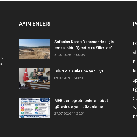
AYIN ENLERİ
P
Safaalan Kararı Danamandıra için
F
emsal oldu: 'Şimdi sıra Silivri'de'
V
31.07.2026 14:00:05
r.
Po
a
Kü
Silivri ADD ailesine yeni üye
09.07.2026 16:08:01
S
Eğ
G
MEB'den öğretmenlere nöbet
görevinde yeni düzenleme
Y
27.07.2026 11:36:31
R