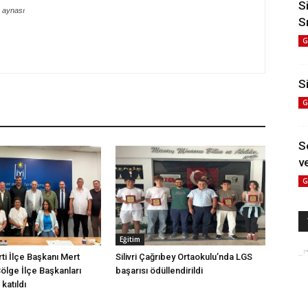
S
 aynası
S
G
Si
G
S
ve
G
Eğitim
arti İlçe Başkanı Mert
Silivri Çağrıbey Ortaokulu’nda LGS
Bölge İlçe Başkanları
başarısı ödüllendirildi
katıldı