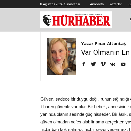
8 Ağustos 2026 Cumartesi
Anasayfa
Yazarlar
K
Yazar Pınar Altuntaş
Var Olmanın En 
Güven, sadece bir duygu değil, ruhun sığındığı 
itibaren güvenle var olur. Bir bebek, annesinin 
yanında olanın sesinde güç hisseder. Bir âşık,
güven olmadan nefes alabilir ama gerçekten y
hiçbir bağ kök salmaz, hiçbir sevgi yeşermez,