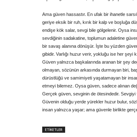
Ama güven hassastır. En ufak bir ihanetle sars
geriye eksik bir ruh, kırık bir kalp ve boşluğa dü
endişe kök salar, sevgi bile gölgelenir. Oysa in
sevdiğinin sadakatine, toplumun adaletine güven
bir savaş alanına dönüşür. İşte bu yüzden güven,
gibidir. Varlığı huzur verir, yokluğu ise her şeyi k
Güven yalnızca başkalarında aranan bir şey değ
olmayan, sözünün arkasında durmayan biri, baş
dürüstlüğü ve samimiyeti yaşatamayan bir insan
etmeyi bilemez. Oysa güven, sadece alınan deği
Gerçek güven, sevginin de ötesindedir. Sevgiyi 
Güvenin olduğu yerde yürekler huzur bulur, söz
insan yalnızca yaşar; ama güvenle birlikte gerçe
ETİKETLER