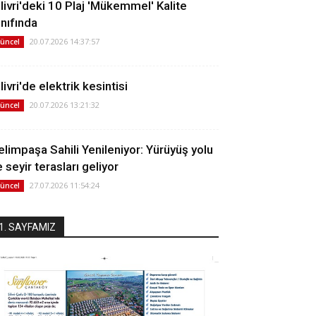
ilivri'deki 10 Plaj 'Mükemmel' Kalite
ınıfında
20.07.2026 14:37:57
üncel
livri'de elektrik kesintisi
20.07.2026 13:21:32
üncel
elimpaşa Sahili Yenileniyor: Yürüyüş yolu
 seyir terasları geliyor
27.07.2026 11:54:24
üncel
1. SAYFAMIZ