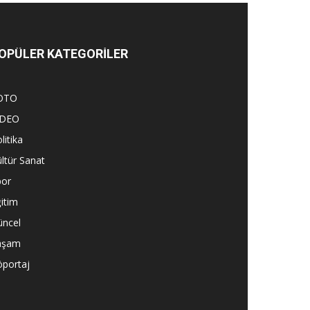
OPÜLER KATEGORİLER
OTO
İDEO
litika
ltür Sanat
por
itim
üncel
aşam
öportaj