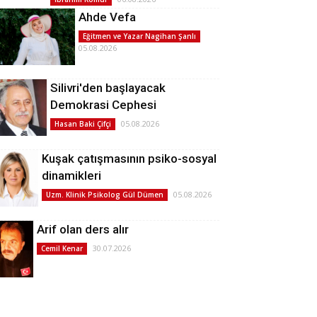
Ahde Vefa
Eğitmen ve Yazar Nagihan Şanlı
05.08.2026
Silivri'den başlayacak
Demokrasi Cephesi
05.08.2026
Hasan Baki Çifçi
Kuşak çatışmasının psiko-sosyal
dinamikleri
05.08.2026
Uzm. Klinik Psikolog Gül Dümen
Arif olan ders alır
30.07.2026
Cemil Kenar