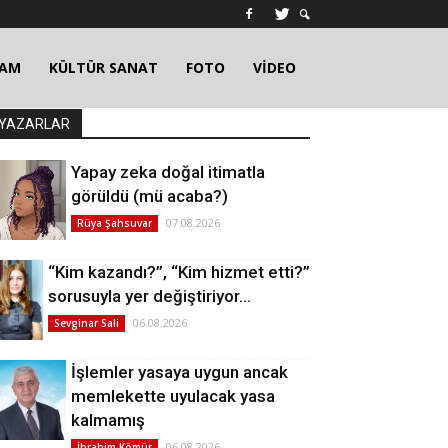
ŞAM
KÜLTÜR SANAT
FOTO
VİDEO
YAZARLAR
Yapay zeka doğal itimatla
görüldü (mü acaba?)
07.08.2026
Rüya Şahsuvar
“Kim kazandı?”, “Kim hizmet etti?”
sorusuyla yer değiştiriyor…
06.08.2026
Sevginar Sali
İşlemler yasaya uygun ancak
memlekette uyulacak yasa
kalmamış
06.08.2026
İbrahim Kömür