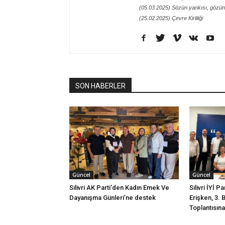
(05.03.2025) Sözün yankısı, gözün
(25.02.2025) Çevre Kirliliği
SON HABERLER
Güncel
Güncel
Silivri AK Parti’den Kadın Emek Ve
Silivri İYİ P
Dayanışma Günleri’ne destek
Erişken, 3. 
Toplantısına 