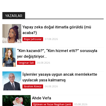
YAZARLAR
Yapay zeka doğal itimatla görüldü (mü
acaba?)
07.08.2026
Rüya Şahsuvar
“Kim kazandı?”, “Kim hizmet etti?” sorusuyla
yer değiştiriyor…
06.08.2026
Sevginar Sali
İşlemler yasaya uygun ancak memlekette
uyulacak yasa kalmamış
06.08.2026
İbrahim Kömür
Ahde Vefa
05.08.2026
Eğitmen ve Yazar Nagihan Şanlı