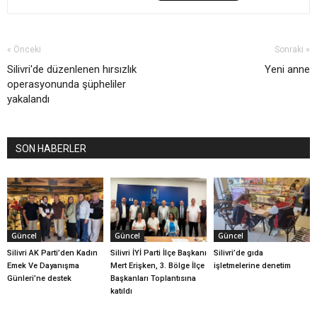
« Önceki
Sonraki »
Silivri'de düzenlenen hırsızlık
Yeni anne
operasyonunda şüpheliler
yakalandı
SON HABERLER
Güncel
Güncel
Güncel
Silivri AK Parti’den Kadın
Silivri İYİ Parti İlçe Başkanı
Silivri’de gıda
Emek Ve Dayanışma
Mert Erişken, 3. Bölge İlçe
işletmelerine denetim
Günleri’ne destek
Başkanları Toplantısına
katıldı