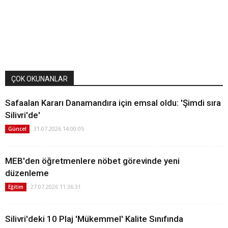
ÇOK OKUNANLAR
Safaalan Kararı Danamandıra için emsal oldu: 'Şimdi sıra
Silivri'de'
31.07.2026 14:00:05
Güncel
MEB'den öğretmenlere nöbet görevinde yeni
düzenleme
27.07.2026 11:36:31
Eğitim
Silivri'deki 10 Plaj 'Mükemmel' Kalite Sınıfında