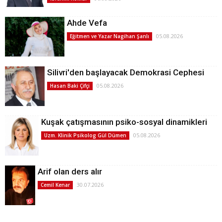
Ahde Vefa
05.08.2026
Eğitmen ve Yazar Nagihan Şanlı
Silivri'den başlayacak Demokrasi Cephesi
05.08.2026
Hasan Baki Çifçi
Kuşak çatışmasının psiko-sosyal dinamikleri
05.08.2026
Uzm. Klinik Psikolog Gül Dümen
Arif olan ders alır
30.07.2026
Cemil Kenar