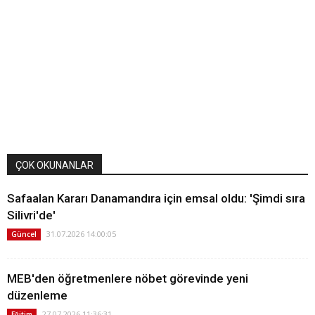
ÇOK OKUNANLAR
Safaalan Kararı Danamandıra için emsal oldu: 'Şimdi sıra
Silivri'de'
31.07.2026 14:00:05
Güncel
MEB'den öğretmenlere nöbet görevinde yeni
düzenleme
27.07.2026 11:36:31
Eğitim