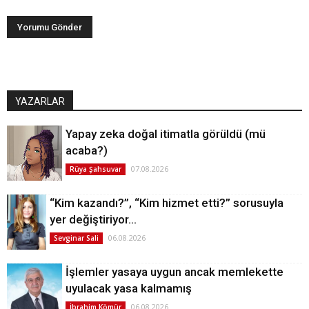
YAZARLAR
Yapay zeka doğal itimatla görüldü (mü
acaba?)
07.08.2026
Rüya Şahsuvar
“Kim kazandı?”, “Kim hizmet etti?” sorusuyla
yer değiştiriyor…
06.08.2026
Sevginar Sali
İşlemler yasaya uygun ancak memlekette
uyulacak yasa kalmamış
06.08.2026
İbrahim Kömür