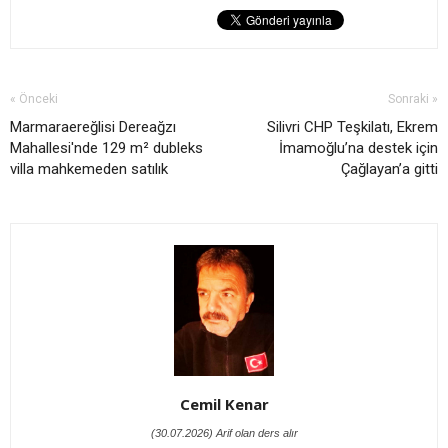
« Önceki
Sonraki »
Marmaraereğlisi Dereağzı
Silivri CHP Teşkilatı, Ekrem
Mahallesi'nde 129 m² dubleks
İmamoğlu’na destek için
villa mahkemeden satılık
Çağlayan’a gitti
Cemil Kenar
(30.07.2026) Arif olan ders alır