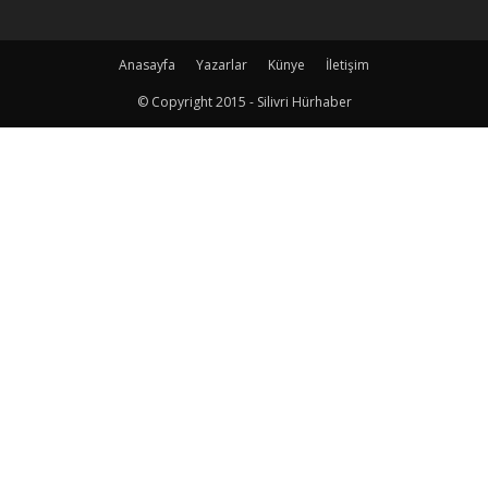
Anasayfa
Yazarlar
Künye
İletişim
© Copyright 2015 - Silivri Hürhaber