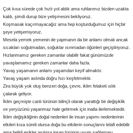
Çok kısa sürede çok hızlı yol aldık ama ruhlarımız bizden uzakta
kaldı, şimdi durup bize yetişmesini bekliyoruz.
Koşmasak kaçırmayacağız ama hep koşturduğumuz için hiçbir
şeye yetişemiyoruz.
Mesela yemek yemenin de yapmanın da bir anlamı olmalı ancak
sıcakları soğutmadan, soğuklar ısınmadan öğünleri geçiştiriyoruz.
Hızlanmamız gereken zamanlar olabilir fakat günümüzde
yavaşlamamız gereken zamanlar daha fazla.
Yavaş yaşamanın anlamı yaşamdan keyif almaktır.
Yavaş yaşam aslında doğru hızı keşfetmektir.
Zira büyük yok oluş benzeri doğa, çevre, iklim felaketi ıslık
çalarak geliyor.
İklim geçmişte canlı türünün bilinçli olarak yarattığı bir değişiklik
ve yeryüzünü yaşanmaz hale getirmek için inatla ilerlemektedir.
İklim değişikliğinin doğal nedenleri ile insan yapımı nedenlerinin
etkileri kısa süreli olursa doğa bu etkilerin sonuçlarını telafi edebilir
ama belirli eşikler aşılırsa insan türünün uyum sağlaması