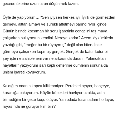
gecede üzerine uzun uzun düşünmek lazım.
Öyle de yapıyorum… “Sen iyiysen herkes iyi. İyilik de görmezden
gelmeyi, alttan almayı ve sürekli affetmeyi barındırıyor içinde.
Günün birinde kocaman bir soru işaretinin çengelini taşımaya
çalışırken buluyorsun kendini. Nereye kadar? Acemi öykücülerin
yazdığı gibi, “meğer bu bir rüyaymış” değil olan biten. İnce
görmeye çalışırken kopmuş gerçek. Gerçek de katur kutur bir
şey işte ne sahipleneni var ne arkasında duranı. Yalancıktan
hayatlar!” yazıyorum sarı kaplı defterime cümlenin sonuna da
ünlem işareti koyuyorum.
Kaldığım odanın kapısı kilitlenmiyor. Perdeleri açıyor, bahçeye,
karanlığa bakıyorum. Köyün köpekleri havlıyor uzakta, adını
bilmediğim bir gece kuşu ötüyor. Yan odada kalan adam horluyor,
rüyasında ne görüyor kim bilir?