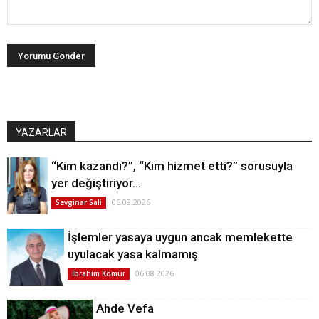
YAZARLAR
“Kim kazandı?”, “Kim hizmet etti?” sorusuyla
yer değiştiriyor…
06.08.2026
Sevginar Sali
İşlemler yasaya uygun ancak memlekette
uyulacak yasa kalmamış
06.08.2026
İbrahim Kömür
Ahde Vefa