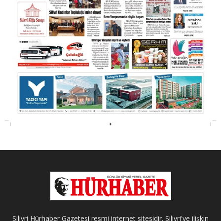
Silivri Hürhaber Gazetesi resmi internet sitesidir. Silivri'ye ilişkin