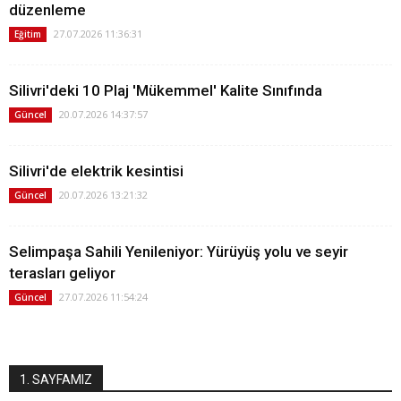
düzenleme
27.07.2026 11:36:31
Eğitim
Silivri'deki 10 Plaj 'Mükemmel' Kalite Sınıfında
20.07.2026 14:37:57
Güncel
Silivri'de elektrik kesintisi
20.07.2026 13:21:32
Güncel
Selimpaşa Sahili Yenileniyor: Yürüyüş yolu ve seyir
terasları geliyor
27.07.2026 11:54:24
Güncel
1. SAYFAMIZ