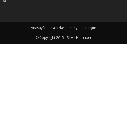
VİDEO
Anasayfa
Yazarlar
Künye
İletişim
© Copyright 2015 - Silivri Hürhaber