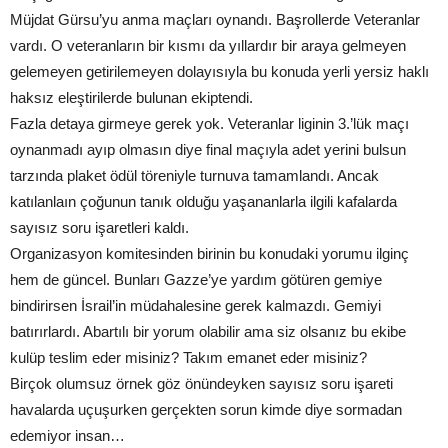
Müjdat Gürsu’yu anma maçları oynandı. Başrollerde Veteranlar
vardı. O veteranların bir kısmı da yıllardır bir araya gelmeyen
gelemeyen getirilemeyen dolayısıyla bu konuda yerli yersiz haklı
haksız eleştirilerde bulunan ekiptendi.
Fazla detaya girmeye gerek yok. Veteranlar liginin 3.’lük maçı
oynanmadı ayıp olmasın diye final maçıyla adet yerini bulsun
tarzında plaket ödül töreniyle turnuva tamamlandı. Ancak
katılanlaın çoğunun tanık olduğu yaşananlarla ilgili kafalarda
sayısız soru işaretleri kaldı.
Organizasyon komitesinden birinin bu konudaki yorumu ilginç
hem de güncel. Bunları Gazze’ye yardım götüren gemiye
bindirirsen İsrail’in müdahalesine gerek kalmazdı. Gemiyi
batırırlardı. Abartılı bir yorum olabilir ama siz olsanız bu ekibe
kulüp teslim eder misiniz? Takım emanet eder misiniz?
Birçok olumsuz örnek göz önündeyken sayısız soru işareti
havalarda uçuşurken gerçekten sorun kimde diye sormadan
edemiyor insan…