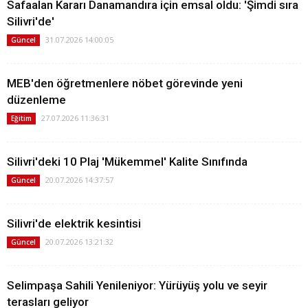
Safaalan Kararı Danamandıra için emsal oldu: 'Şimdi sıra
Silivri'de'
31.07.2026 14:00:05
Güncel
MEB'den öğretmenlere nöbet görevinde yeni
düzenleme
27.07.2026 11:36:31
Eğitim
Silivri'deki 10 Plaj 'Mükemmel' Kalite Sınıfında
20.07.2026 14:37:57
Güncel
Silivri'de elektrik kesintisi
20.07.2026 13:21:32
Güncel
Selimpaşa Sahili Yenileniyor: Yürüyüş yolu ve seyir
terasları geliyor