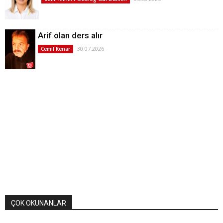
Arif olan ders alır
30.07.2026
Cemil Kenar
ÇOK OKUNANLAR