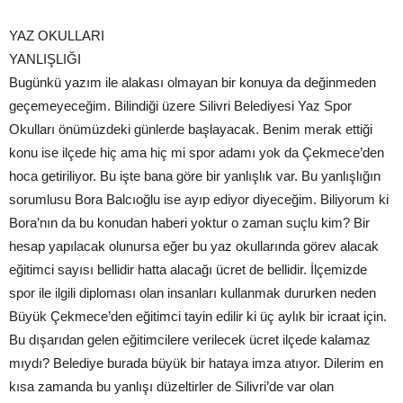
YAZ OKULLARI
YANLIŞLIĞI
Bugünkü yazım ile alakası olmayan bir konuya da değinmeden
geçemeyeceğim. Bilindiği üzere Silivri Belediyesi Yaz Spor
Okulları önümüzdeki günlerde başlayacak. Benim merak ettiği
konu ise ilçede hiç ama hiç mi spor adamı yok da Çekmece’den
hoca getiriliyor. Bu işte bana göre bir yanlışlık var. Bu yanlışlığın
sorumlusu Bora Balcıoğlu ise ayıp ediyor diyeceğim. Biliyorum ki
Bora’nın da bu konudan haberi yoktur o zaman suçlu kim? Bir
hesap yapılacak olunursa eğer bu yaz okullarında görev alacak
eğitimci sayısı bellidir hatta alacağı ücret de bellidir. İlçemizde
spor ile ilgili diploması olan insanları kullanmak dururken neden
Büyük Çekmece’den eğitimci tayin edilir ki üç aylık bir icraat için.
Bu dışarıdan gelen eğitimcilere verilecek ücret ilçede kalamaz
mıydı? Belediye burada büyük bir hataya imza atıyor. Dilerim en
kısa zamanda bu yanlışı düzeltirler de Silivri’de var olan