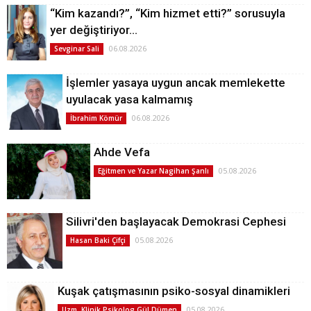
“Kim kazandı?”, “Kim hizmet etti?” sorusuyla
yer değiştiriyor…
06.08.2026
Sevginar Sali
İşlemler yasaya uygun ancak memlekette
uyulacak yasa kalmamış
06.08.2026
İbrahim Kömür
Ahde Vefa
05.08.2026
Eğitmen ve Yazar Nagihan Şanlı
Silivri'den başlayacak Demokrasi Cephesi
05.08.2026
Hasan Baki Çifçi
Kuşak çatışmasının psiko-sosyal dinamikleri
05.08.2026
Uzm. Klinik Psikolog Gül Dümen