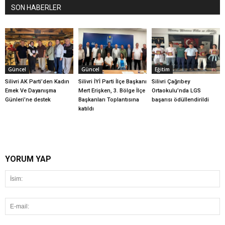
SON HABERLER
Güncel
Güncel
Eğitim
Silivri AK Parti’den Kadın
Silivri İYİ Parti İlçe Başkanı
Silivri Çağrıbey
Emek Ve Dayanışma
Mert Erişken, 3. Bölge İlçe
Ortaokulu’nda LGS
Günleri’ne destek
Başkanları Toplantısına
başarısı ödüllendirildi
katıldı
YORUM YAP