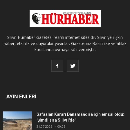
Silivri Hürhaber Gazetesi resmi internet sitesidir. Silivri'ye ilişkin
haber, etkinlik ve duyurular yayınlar. Gazetemiz Basın ilke ve ahlak
kurallarına uymaya söz vermiştir.
AYIN ENLERİ
Safaalan Kararı Danamandıra için emsal oldu:
'Şimdi sıra Silivri'de'
31.07.2026 14:00:05