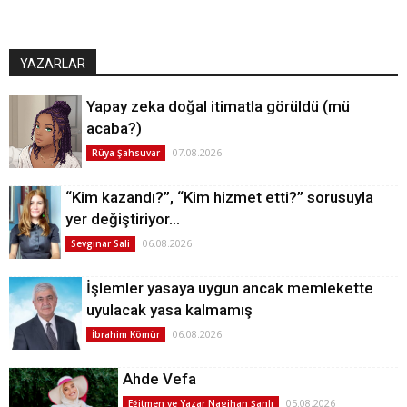
YAZARLAR
Yapay zeka doğal itimatla görüldü (mü
acaba?)
07.08.2026
Rüya Şahsuvar
“Kim kazandı?”, “Kim hizmet etti?” sorusuyla
yer değiştiriyor…
06.08.2026
Sevginar Sali
İşlemler yasaya uygun ancak memlekette
uyulacak yasa kalmamış
06.08.2026
İbrahim Kömür
Ahde Vefa
05.08.2026
Eğitmen ve Yazar Nagihan Şanlı