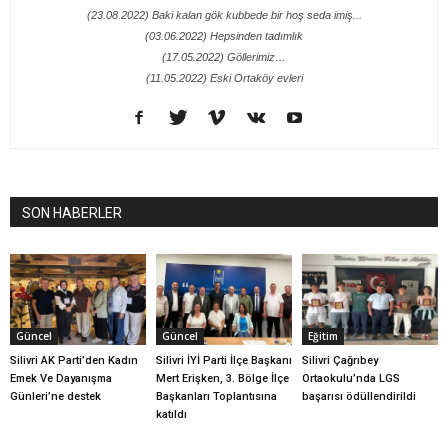
(23.08.2022) Baki kalan gök kubbede bir hoş seda imiş...
(03.06.2022) Hepsinden tadımlık
(17.05.2022) Göllerimiz…
(11.05.2022) Eski Ortaköy evleri
SON HABERLER
Güncel
Güncel
Eğitim
Silivri AK Parti’den Kadın
Silivri İYİ Parti İlçe Başkanı
Silivri Çağrıbey
Emek Ve Dayanışma
Mert Erişken, 3. Bölge İlçe
Ortaokulu’nda LGS
Günleri’ne destek
Başkanları Toplantısına
başarısı ödüllendirildi
katıldı