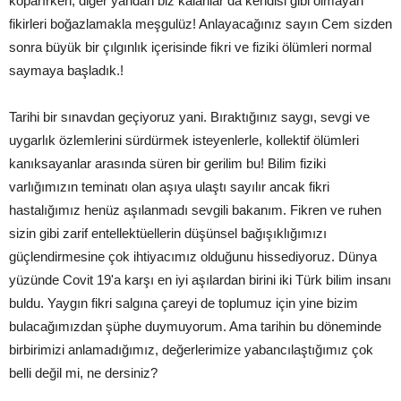
koparırken, diğer yandan biz kalanlar da kendisi gibi olmayan
fikirleri boğazlamakla meşgulüz! Anlayacağınız sayın Cem sizden
sonra büyük bir çılgınlık içerisinde fikri ve fiziki ölümleri normal
saymaya başladık.!
Tarihi bir sınavdan geçiyoruz yani. Bıraktığınız saygı, sevgi ve
uygarlık özlemlerini sürdürmek isteyenlerle, kollektif ölümleri
kanıksayanlar arasında süren bir gerilim bu! Bilim fiziki
varlığımızın teminatı olan aşıya ulaştı sayılır ancak fikri
hastalığımız henüz aşılanmadı sevgili bakanım. Fikren ve ruhen
sizin gibi zarif entellektüellerin düşünsel bağışıklığımızı
güçlendirmesine çok ihtiyacımız olduğunu hissediyoruz. Dünya
yüzünde Covit 19'a karşı en iyi aşılardan birini iki Türk bilim insanı
buldu. Yaygın fikri salgına çareyi de toplumuz için yine bizim
bulacağımızdan şüphe duymuyorum. Ama tarihin bu döneminde
birbirimizi anlamadığımız, değerlerimize yabancılaştığımız çok
belli değil mi, ne dersiniz?