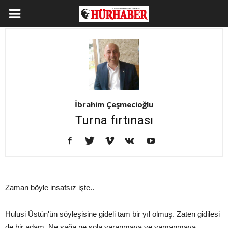
İbrahim Çeşmecioğlu
Turna fırtınası
Zaman böyle insafsız işte..
Hulusi Üstün'ün söyleşisine gideli tam bir yıl olmuş. Zaten gidilesi
de bir adam. Ne sağa ne sola yaranmaya ve yamanmaya