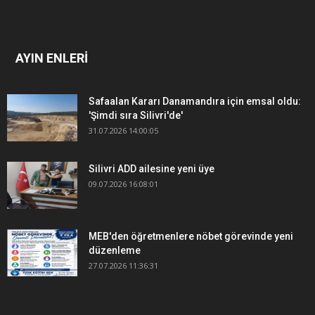
AYIN ENLERİ
Safaalan Kararı Danamandıra için emsal oldu:
'Şimdi sıra Silivri'de'
31.07.2026 14:00:05
Silivri ADD ailesine yeni üye
09.07.2026 16:08:01
MEB'den öğretmenlere nöbet görevinde yeni
düzenleme
27.07.2026 11:36:31