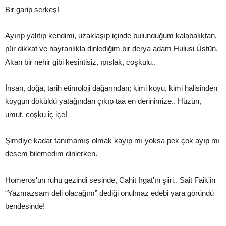
Bir garip serkeş!
Ayırıp yalıtıp kendimi, uzaklaşıp içinde bulunduğum kalabalıktan,
pür dikkat ve hayranlıkla dinlediğim bir derya adam Hulusi Üstün.
Akan bir nehir gibi kesintisiz, ıpıslak, coşkulu..
İnsan, doğa, tarih etimoloji dağarından; kimi koyu, kimi halisinden
koygun döküldü yatağından çıkıp taa en derinimize.. Hüzün,
umut, coşku iç içe!
Şimdiye kadar tanımamış olmak kayıp mı yoksa pek çok ayıp mı
desem bilemedim dinlerken.
Homeros'un ruhu gezindi sesinde, Cahit Irgat'ın şiiri.. Sait Faik'in
“Yazmazsam deli olacağım” dediği onulmaz edebi yara göründü
bendesinde!