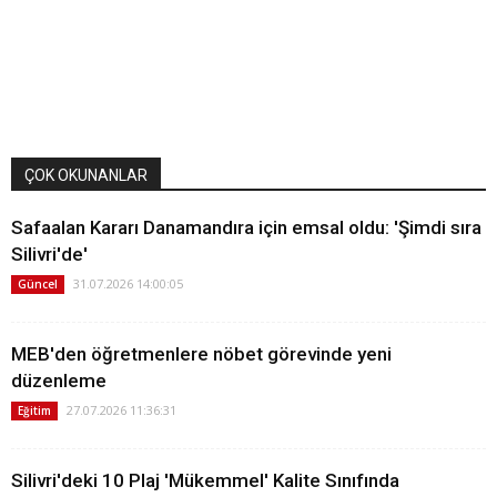
ÇOK OKUNANLAR
Safaalan Kararı Danamandıra için emsal oldu: 'Şimdi sıra
Silivri'de'
31.07.2026 14:00:05
Güncel
MEB'den öğretmenlere nöbet görevinde yeni
düzenleme
27.07.2026 11:36:31
Eğitim
Silivri'deki 10 Plaj 'Mükemmel' Kalite Sınıfında