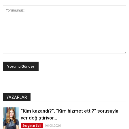
YAZARLAR
“Kim kazandı?”. “Kim hizmet etti?” sorusuyla
yer değiştiriyor…
06.08.2026
Sevginar Sali