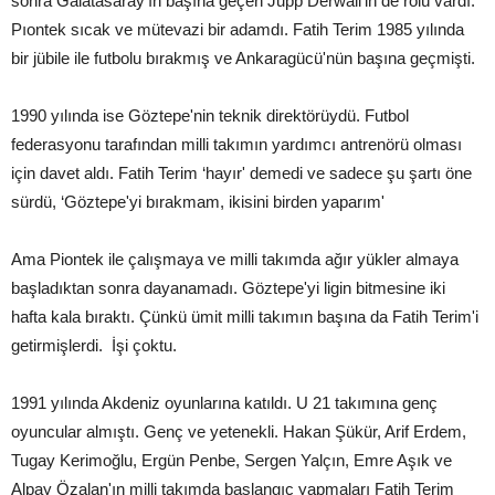
sonra Galatasaray'ın başına geçen Jupp Derwall'in de rolü vardı.
Pıontek sıcak ve mütevazi bir adamdı. Fatih Terim 1985 yılında
bir jübile ile futbolu bırakmış ve Ankaragücü'nün başına geçmişti.
1990 yılında ise Göztepe'nin teknik direktörüydü. Futbol
federasyonu tarafından milli takımın yardımcı antrenörü olması
için davet aldı. Fatih Terim ‘hayır' demedi ve sadece şu şartı öne
sürdü, ‘Göztepe'yi bırakmam, ikisini birden yaparım'
Ama Piontek ile çalışmaya ve milli takımda ağır yükler almaya
başladıktan sonra dayanamadı. Göztepe'yi ligin bitmesine iki
hafta kala bıraktı. Çünkü ümit milli takımın başına da Fatih Terim'i
getirmişlerdi. İşi çoktu.
1991 yılında Akdeniz oyunlarına katıldı. U 21 takımına genç
oyuncular almıştı. Genç ve yetenekli. Hakan Şükür, Arif Erdem,
Tugay Kerimoğlu, Ergün Penbe, Sergen Yalçın, Emre Aşık ve
Alpay Özalan'ın milli takımda başlangıç yapmaları Fatih Terim