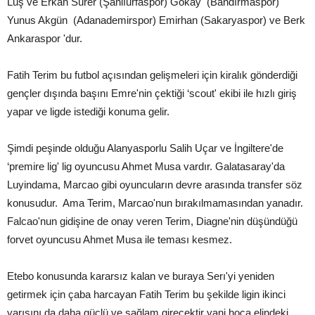
Luş ve Erkan Sürer (Şanlıurfaspor) Gökay (Bandırmaspor)
Yunus Akgün (Adanademirspor) Emirhan (Sakaryaspor) ve Berk
Ankaraspor 'dur.
Fatih Terim bu futbol açısından gelişmeleri için kiralık gönderdiği
gençler dışında başını Emre'nin çektiği ‘scout' ekibi ile hızlı giriş
yapar ve ligde istediği konuma gelir.
Şimdi peşinde olduğu Alanyasporlu Salih Uçar ve İngiltere'de
‘premire lig' lig oyuncusu Ahmet Musa vardır. Galatasaray'da
Luyindama, Marcao gibi oyuncuların devre arasında transfer söz
konusudur. Ama Terim, Marcao'nun bırakılmamasından yanadır.
Falcao'nun gidişine de onay veren Terim, Diagne'nin düşündüğü
forvet oyuncusu Ahmet Musa ile teması kesmez.
Etebo konusunda kararsız kalan ve buraya Serı'yi yeniden
getirmek için çaba harcayan Fatih Terim bu şekilde ligin ikinci
yarısını da daha güçlü ve sağlam girecektir yani hoca elindeki