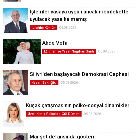
İşlemler yasaya uygun ancak memlekette
uyulacak yasa kalmamış
06.08.2026
İbrahim Kömür
Ahde Vefa
05.08.2026
Eğitmen ve Yazar Nagihan Şanlı
Silivri'den başlayacak Demokrasi Cephesi
05.08.2026
Hasan Baki Çifçi
Kuşak çatışmasının psiko-sosyal dinamikleri
05.08.2026
Uzm. Klinik Psikolog Gül Dümen
Manşet defansında gösteri