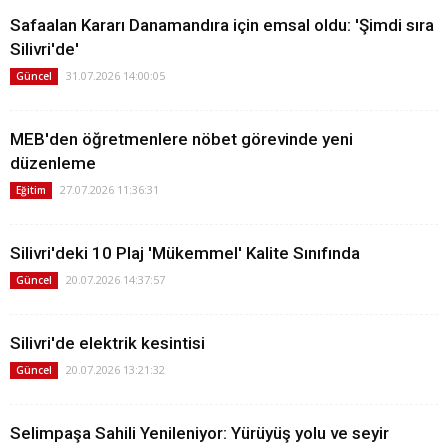
Safaalan Kararı Danamandıra için emsal oldu: 'Şimdi sıra
Silivri'de'
31.07.2026 14:00:05
Güncel
MEB'den öğretmenlere nöbet görevinde yeni
düzenleme
27.07.2026 11:36:31
Eğitim
Silivri'deki 10 Plaj 'Mükemmel' Kalite Sınıfında
20.07.2026 14:37:57
Güncel
Silivri'de elektrik kesintisi
20.07.2026 13:21:32
Güncel
Selimpaşa Sahili Yenileniyor: Yürüyüş yolu ve seyir