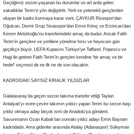
Geçtiğimiz sezon yaşanan bu durumlar ve art arda gelen
sakatlıklar Terim'e yön değiştirtir. Yerli ve yetenekli gençlerden
oluşan bir kadro kurmaya karar verir. ÇAYKUR Rizespor'dan
Oğulcan, Demir Grup Sivasspor'dan Emre Kılınç ve Erzincan'dan
Kerem Aktürkoğlu'nu transferindeki amaç da budur. Ancak Fatih
Terim'in gençlere ve yerlilere yönelme hırsı ve heyecanı gün
geçtikçe büyür. UEFA Kupasını Türkiye'ye Taffarel, Popescu ve
Hagi ile getiren Fatih Terim'in gençleri kendine ‘bir amaç ve bir
hedef' seçmesi de ne ilk ne de son olacaktır.
KADRODAKİ SAYISIZ KİRALIK YILDIZLAR
Galatasaray'da geçen sezon takıma transfer ettiği Taylan
Antalyalı'yı evire-çevire takımın yıldızı yapan Terim bu sezon başı
yıldız olmaya aday birçok ismi de Anadolu'ya gönderir.
Savunmanın Ozan Kabak'tan sonraki yıldız adayı Emin Bayram
kadrodadır. Ama gidenler arasında Atalay (Adanaspor) Süleyman