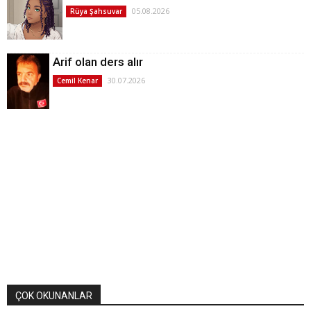
05.08.2026
Rüya Şahsuvar
Arif olan ders alır
30.07.2026
Cemil Kenar
ÇOK OKUNANLAR