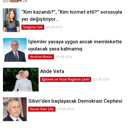
“Kim kazandı?”, “Kim hizmet etti?” sorusuyla
yer değiştiriyor…
06.08.2026
Sevginar Sali
İşlemler yasaya uygun ancak memlekette
uyulacak yasa kalmamış
06.08.2026
İbrahim Kömür
Ahde Vefa
05.08.2026
Eğitmen ve Yazar Nagihan Şanlı
Silivri'den başlayacak Demokrasi Cephesi
05.08.2026
Hasan Baki Çifçi