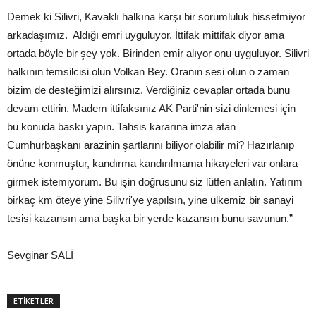
Demek ki Silivri, Kavaklı halkına karşı bir sorumluluk hissetmiyor
arkadaşımız. Aldığı emri uyguluyor. İttifak mittifak diyor ama
ortada böyle bir şey yok. Birinden emir alıyor onu uyguluyor. Silivri
halkının temsilcisi olun Volkan Bey. Oranın sesi olun o zaman
bizim de desteğimizi alırsınız. Verdiğiniz cevaplar ortada bunu
devam ettirin. Madem ittifaksınız AK Parti'nin sizi dinlemesi için
bu konuda baskı yapın. Tahsis kararına imza atan
Cumhurbaşkanı arazinin şartlarını biliyor olabilir mi? Hazırlanıp
önüne konmuştur, kandırma kandırılmama hikayeleri var onlara
girmek istemiyorum. Bu işin doğrusunu siz lütfen anlatın. Yatırım
birkaç km öteye yine Silivri'ye yapılsın, yine ülkemiz bir sanayi
tesisi kazansın ama başka bir yerde kazansın bunu savunun.”
Sevginar SALİ
ETİKETLER