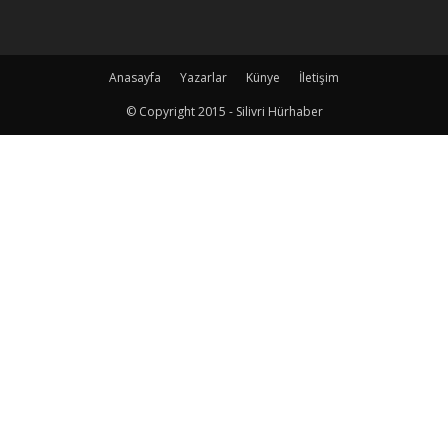
Anasayfa
Yazarlar
Künye
İletişim
© Copyright 2015 - Silivri Hürhaber