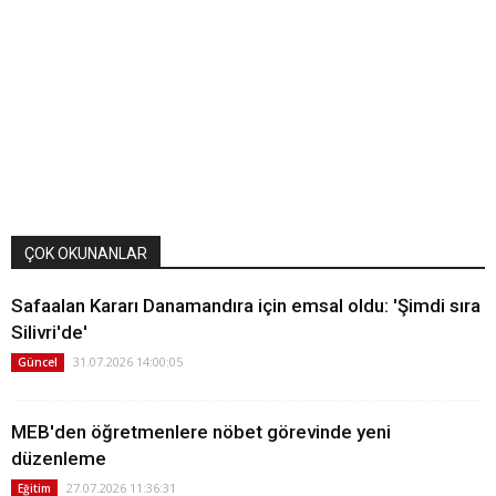
ÇOK OKUNANLAR
Safaalan Kararı Danamandıra için emsal oldu: 'Şimdi sıra
Silivri'de'
31.07.2026 14:00:05
Güncel
MEB'den öğretmenlere nöbet görevinde yeni
düzenleme
27.07.2026 11:36:31
Eğitim