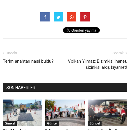
« Önceki
Sonraki »
Terim anahtarı nasıl buldu?
Volkan Yılmaz: Bizimkisi ihanet,
sizinkisi alkış kıyamet!
SON HABERLER
Güncel
Güncel
Güncel