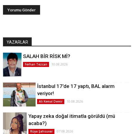
YAZARLAR
SALAH BİR RİSK Mİ?
10.08.2026
Ferhan Tezcan
İstanbul 17’de 17 yaptı, BAL alarm
veriyor!
10.08.2026
Ali Kemal Demir
Yapay zeka doğal itimatla görüldü (mü
acaba?)
07.08.2026
Rüya Şahsuvar