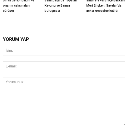
Silivri’de yol bakım ve
Selimpaşa’da Topatan
Silivri İYİ Parti İlçe Başkanı
onarım çalışmaları
Kavunu ve Bamya
Mert Erişken, Sayalar’da
sürüyor
buluşması
asker gecesine katıldı
YORUM YAP