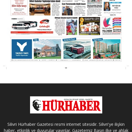
Silivri Hürhaber Gazetesi resmi internet sitesidir. Silivri'ye ilişkin
haber, etkinlik ve duyurular yayınlar. Gazetemiz Basın ilke ve ahlak