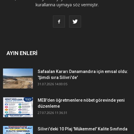
kurallarına uymaya söz vermiştir.
AYIN ENLERİ
Safaalan Kararı Danamandıra için emsal oldu:
'Şimdi sıra Silivri'de'
31.07.2026 14:00:05
MEB'den öğretmenlere nöbet görevinde yeni
düzenleme
27.07.2026 11:36:31
Silivri'deki 10 Plaj 'Mükemmel' Kalite Sınıfında