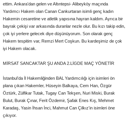
ettim. Ankara'dan gelen ve Altıntepsi- Alibeyköy maçında
Yardımcı Hakem olan Canan Cankurtaran isimli genç kadın
Hakemin cesaretine ve atletik yapısına hayran kaldım. Ayrıca bir
bayrak çekişi var arkasında duranlar nezle olur. Bu kızı takip edin,
çok iyi yerlere gelecek diye düşünüyorum. Son olarak genç
Hakem tespitim var, Remzi Mert Coşkun. Bu kardeşimiz de çok
iyi Hakem olacak.
MİRSAT SANCAKTAR ŞU ANDA 2.LİGDE MAÇ YÖNETİR
İstanbul'da İl Hakemliğinden BAL Yardımcılığı için isimleri ön
plana çıkan Hakemler, Hüseyin Balkaya, Cem Han, Özgür
Öztürk, Zülfikar Tutak, Tugay Can Tekşen, Nuri Miski, Burak
Bulut, Burak Çınar, Ferit Özdemir, Şafak Enes Kış, Mehmet
Karadaş, Yasin İhsan İnci, Mahmut Can Çilkız'in isimleri öne
çıkıyor.