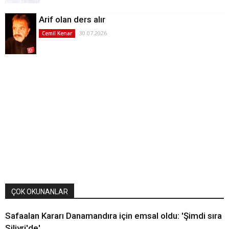
Arif olan ders alır
30.07.2026
Cemil Kenar
ÇOK OKUNANLAR
Safaalan Kararı Danamandıra için emsal oldu: 'Şimdi sıra
Silivri'de'