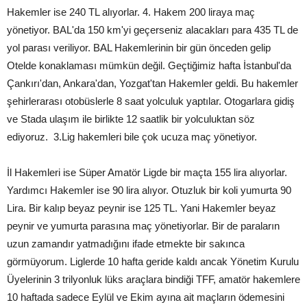
Hakemler ise 240 TL alıyorlar. 4. Hakem 200 liraya maç
yönetiyor. BAL'da 150 km'yi geçerseniz alacakları para 435 TL de
yol parası veriliyor. BAL Hakemlerinin bir gün önceden gelip
Otelde konaklaması mümkün değil. Geçtiğimiz hafta İstanbul'da
Çankırı'dan, Ankara'dan, Yozgat'tan Hakemler geldi. Bu hakemler
şehirlerarası otobüslerle 8 saat yolculuk yaptılar. Otogarlara gidiş
ve Stada ulaşım ile birlikte 12 saatlik bir yolculuktan söz
ediyoruz. 3.Lig hakemleri bile çok ucuza maç yönetiyor.
İl Hakemleri ise Süper Amatör Ligde bir maçta 155 lira alıyorlar.
Yardımcı Hakemler ise 90 lira alıyor. Otuzluk bir koli yumurta 90
Lira. Bir kalıp beyaz peynir ise 125 TL. Yani Hakemler beyaz
peynir ve yumurta parasına maç yönetiyorlar. Bir de paraların
uzun zamandır yatmadığını ifade etmekte bir sakınca
görmüyorum. Liglerde 10 hafta geride kaldı ancak Yönetim Kurulu
Üyelerinin 3 trilyonluk lüks araçlara bindiği TFF, amatör hakemlere
10 haftada sadece Eylül ve Ekim ayına ait maçların ödemesini