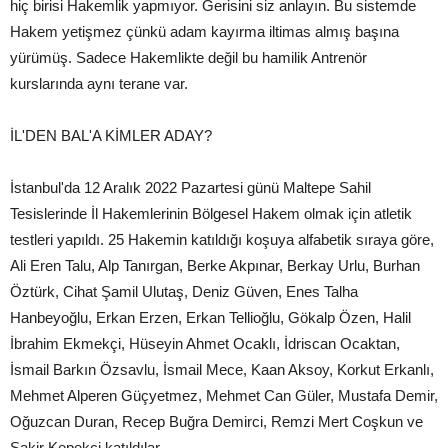
hiç birisi Hakemlik yapmıyor. Gerisini siz anlayın. Bu sistemde
Hakem yetişmez çünkü adam kayırma iltimas almış başına
yürümüş. Sadece Hakemlikte değil bu hamilik Antrenör
kurslarında aynı terane var.
İL'DEN BAL'A KİMLER ADAY?
İstanbul'da 12 Aralık 2022 Pazartesi günü Maltepe Sahil
Tesislerinde İl Hakemlerinin Bölgesel Hakem olmak için atletik
testleri yapıldı. 25 Hakemin katıldığı koşuya alfabetik sıraya göre,
Ali Eren Talu, Alp Tanırgan, Berke Akpınar, Berkay Urlu, Burhan
Öztürk, Cihat Şamil Ulutaş, Deniz Güven, Enes Talha
Hanbeyoğlu, Erkan Erzen, Erkan Tellioğlu, Gökalp Özen, Halil
İbrahim Ekmekçi, Hüseyin Ahmet Ocaklı, İdriscan Ocaktan,
İsmail Barkın Özsavlu, İsmail Mece, Kaan Aksoy, Korkut Erkanlı,
Mehmet Alperen Güçyetmez, Mehmet Can Güler, Mustafa Demir,
Oğuzcan Duran, Recep Buğra Demirci, Remzi Mert Coşkun ve
Şakir Kepekçi katıldılar.