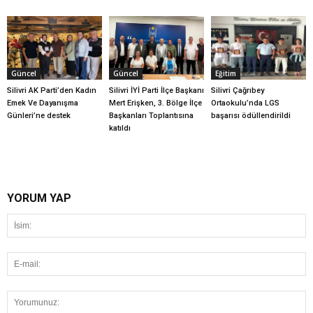
Güncel
Güncel
Eğitim
Silivri AK Parti’den Kadın
Silivri İYİ Parti İlçe Başkanı
Silivri Çağrıbey
Emek Ve Dayanışma
Mert Erişken, 3. Bölge İlçe
Ortaokulu’nda LGS
Günleri’ne destek
Başkanları Toplantısına
başarısı ödüllendirildi
katıldı
YORUM YAP