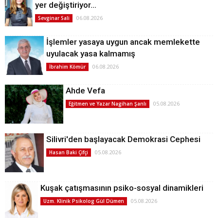
yer değiştiriyor…
06.08.2026
Sevginar Sali
İşlemler yasaya uygun ancak memlekette
uyulacak yasa kalmamış
06.08.2026
İbrahim Kömür
Ahde Vefa
05.08.2026
Eğitmen ve Yazar Nagihan Şanlı
Silivri'den başlayacak Demokrasi Cephesi
05.08.2026
Hasan Baki Çifçi
Kuşak çatışmasının psiko-sosyal dinamikleri
05.08.2026
Uzm. Klinik Psikolog Gül Dümen