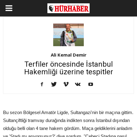
Ali Kemal Demir
Terfiler öncesinde İstanbul
Hakemliği üzerine tespitler
Bu sezon Bölgesel Amatör Ligde, Sultangazi'nin bir maçına gittim.
Sultançiftliği tramvay durağında indikten sonra İstanbul dışından
olduğu belli olan 4 tane hakem gördüm. Maça geldiklerini anladım
ve 'Stadı mı arıyorsunuz?' diye sordum. "Cebeci Stadına nasıl