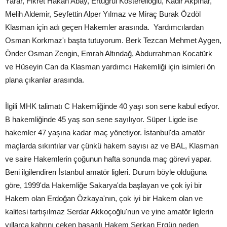
Yarar, Fikret Hakan Abay, Ertuğrul Kösterelioğlu, Kadir Akpınar,
Melih Aldemir, Seyfettin Alper Yılmaz ve Miraç Burak Özdöl
Klasman için adı geçen Hakemler arasında. Yardımcılardan
Osman Korkmaz'ı başta tutuyorum. Berk Tezcan Mehmet Aygen,
Önder Osman Zengin, Emrah Altındağ, Abdurrahman Kocatürk
ve Hüseyin Can da Klasman yardımcı Hakemliği için isimleri ön
plana çıkanlar arasında.
İlgili MHK talimatı C Hakemliğinde 40 yaşı son sene kabul ediyor.
B hakemliğinde 45 yaş son sene sayılıyor. Süper Ligde ise
hakemler 47 yaşına kadar maç yönetiyor. İstanbul'da amatör
maçlarda sıkıntılar var çünkü hakem sayısı az ve BAL, Klasman
ve saire Hakemlerin çoğunun hafta sonunda maç görevi yapar.
Beni ilgilendiren İstanbul amatör ligleri. Durum böyle olduğuna
göre, 1999'da Hakemliğe Sakarya'da başlayan ve çok iyi bir
Hakem olan Erdoğan Özkaya'nın, çok iyi bir Hakem olan ve
kalitesi tartışılmaz Serdar Akkoçoğlu'nun ve yine amatör liglerin
yıllarca kahrını çeken başarılı Hakem Serkan Ergün neden