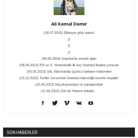
Ali Kemal Demir
(28.07.2025) Elbiseye göre adam!
()
()
()
(06.06.2024) İstanbul'da amatör ligler
(08.06.2023) İFA ve S. Yenimahalle ilk kez İstanbul finaline çıkacak
(05.05.2023) SAL Klasmanda üçüncü haftanın Hakemleri
(15.12.2022) Terfiler öncesinde İstanbul Hakemliği üzerine tespitler
(10.06.2022) Küçükayasofya ve şampiyonluk
(11.04.2022) Dün bir Hakem izledim…
SON HABERLER