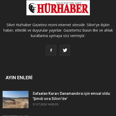
Silivri Hürhaber Gazetesi resmi internet sitesidir. Silivri'ye ilişkin
haber, etkinlik ve duyurular yayınlar. Gazetemiz Basın ilke ve ahlak
kurallarına uymaya söz vermiştir.
AYIN ENLERİ
Safaalan Kararı Danamandıra için emsal oldu:
'Şimdi sıra Silivri'de'
31.07.2026 14:00:05