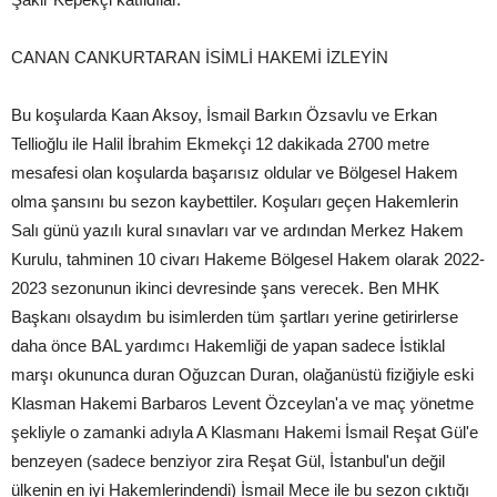
CANAN CANKURTARAN İSİMLİ HAKEMİ İZLEYİN
Bu koşularda Kaan Aksoy, İsmail Barkın Özsavlu ve Erkan
Tellioğlu ile Halil İbrahim Ekmekçi 12 dakikada 2700 metre
mesafesi olan koşularda başarısız oldular ve Bölgesel Hakem
olma şansını bu sezon kaybettiler. Koşuları geçen Hakemlerin
Salı günü yazılı kural sınavları var ve ardından Merkez Hakem
Kurulu, tahminen 10 civarı Hakeme Bölgesel Hakem olarak 2022-
2023 sezonunun ikinci devresinde şans verecek. Ben MHK
Başkanı olsaydım bu isimlerden tüm şartları yerine getirirlerse
daha önce BAL yardımcı Hakemliği de yapan sadece İstiklal
marşı okununca duran Oğuzcan Duran, olağanüstü fiziğiyle eski
Klasman Hakemi Barbaros Levent Özceylan'a ve maç yönetme
şekliyle o zamanki adıyla A Klasmanı Hakemi İsmail Reşat Gül'e
benzeyen (sadece benziyor zira Reşat Gül, İstanbul'un değil
ülkenin en iyi Hakemlerindendi) İsmail Mece ile bu sezon çıktığı