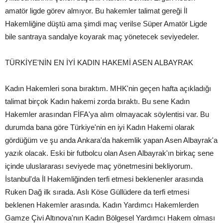
amatör ligde görev almıyor. Bu hakemler talimat gereği İl
Hakemliğine düştü ama şimdi maç verilse Süper Amatör Ligde
bile santraya sandalye koyarak maç yönetecek seviyedeler.
TÜRKİYE'NİN EN İYİ KADIN HAKEMİ ASEN ALBAYRAK
Kadın Hakemleri sona bıraktım. MHK'nin geçen hafta açıkladığı
talimat birçok Kadın hakemi zorda bıraktı. Bu sene Kadın
Hakemler arasından FİFA'ya alım olmayacak söylentisi var. Bu
durumda bana göre Türkiye'nin en iyi Kadın Hakemi olarak
gördüğüm ve şu anda Ankara'da hakemlik yapan Asen Albayrak'a
yazık olacak. Eski bir futbolcu olan Asen Albayrak'ın birkaç sene
içinde uluslararası seviyede maç yönetmesini bekliyorum.
İstanbul'da İl Hakemliğinden terfi etmesi beklenenler arasında
Ruken Dağ ilk sırada. Aslı Köse Güllüdere da terfi etmesi
beklenen Hakemler arasında. Kadın Yardımcı Hakemlerden
Gamze Çivi Altınova'nın Kadın Bölgesel Yardımcı Hakem olması