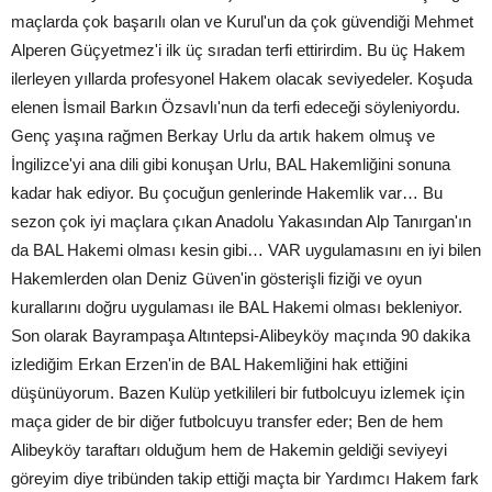
maçlarda çok başarılı olan ve Kurul'un da çok güvendiği Mehmet
Alperen Güçyetmez'i ilk üç sıradan terfi ettirirdim. Bu üç Hakem
ilerleyen yıllarda profesyonel Hakem olacak seviyedeler. Koşuda
elenen İsmail Barkın Özsavlı'nun da terfi edeceği söyleniyordu.
Genç yaşına rağmen Berkay Urlu da artık hakem olmuş ve
İngilizce'yi ana dili gibi konuşan Urlu, BAL Hakemliğini sonuna
kadar hak ediyor. Bu çocuğun genlerinde Hakemlik var… Bu
sezon çok iyi maçlara çıkan Anadolu Yakasından Alp Tanırgan'ın
da BAL Hakemi olması kesin gibi… VAR uygulamasını en iyi bilen
Hakemlerden olan Deniz Güven'in gösterişli fiziği ve oyun
kurallarını doğru uygulaması ile BAL Hakemi olması bekleniyor.
Son olarak Bayrampaşa Altıntepsi-Alibeyköy maçında 90 dakika
izlediğim Erkan Erzen'in de BAL Hakemliğini hak ettiğini
düşünüyorum. Bazen Kulüp yetkilileri bir futbolcuyu izlemek için
maça gider de bir diğer futbolcuyu transfer eder; Ben de hem
Alibeyköy taraftarı olduğum hem de Hakemin geldiği seviyeyi
göreyim diye tribünden takip ettiği maçta bir Yardımcı Hakem fark