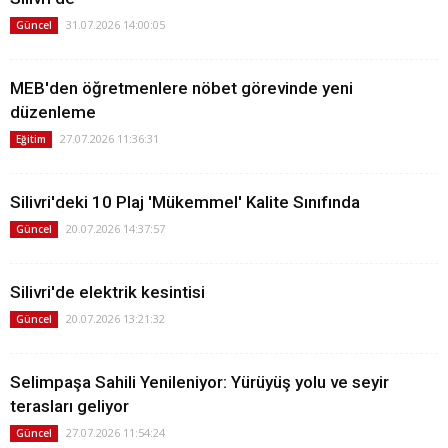
31.07.2026 14:00:05
Güncel
MEB'den öğretmenlere nöbet görevinde yeni
düzenleme
27.07.2026 11:36:31
Eğitim
Silivri'deki 10 Plaj 'Mükemmel' Kalite Sınıfında
20.07.2026 14:37:57
Güncel
Silivri'de elektrik kesintisi
20.07.2026 13:21:32
Güncel
Selimpaşa Sahili Yenileniyor: Yürüyüş yolu ve seyir
terasları geliyor
27.07.2026 11:54:24
Güncel