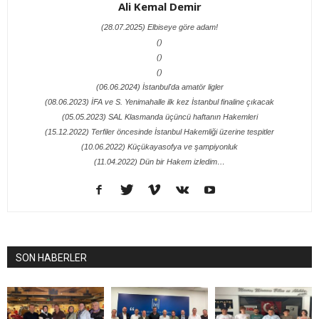
Ali Kemal Demir
(28.07.2025) Elbiseye göre adam!
()
()
()
(06.06.2024) İstanbul'da amatör ligler
(08.06.2023) İFA ve S. Yenimahalle ilk kez İstanbul finaline çıkacak
(05.05.2023) SAL Klasmanda üçüncü haftanın Hakemleri
(15.12.2022) Terfiler öncesinde İstanbul Hakemliği üzerine tespitler
(10.06.2022) Küçükayasofya ve şampiyonluk
(11.04.2022) Dün bir Hakem izledim…
SON HABERLER