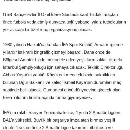
GSB Bahçelievler İl Özel İdare Stadında saat 16'daki maçtan
önce futbola veda etmiş dünyaca ünlü yabancı yıldız futbolcuların
yer alacağı bir özel maç organizasyonu olacak.
1980 yılında Halkalı'da kurulan İFA Spor Kulübü, Amatör liglerde
yıllardır istikrarlı bir grafik çizmeyi başardı. Daha önce de
Bölgesel Amatör Ligde mücadele eden yeşil-kırmızılılar, ilk defa
İstanbul Şampiyonluğu için sahaya çıkacak. Teknik Direktörlüğü
Abbas Yaşar'ın yaptığı Küçükçekmece ekibinde sakatlıkları
bulunan Uğur Balkanlı ve kaleci İsmail Kaya'nın durumları maç
saatinde belli olacak. Cumartesi günü dünyaevine girecek olan
Eren Yıldırım final maçında forma giymeyecek.
İFA'nın rakibi Sarıyer Yenimahalle ise, 4 yılda 2.Amatör Ligden
BAL'a yükseldi. Büyük bir başarıya imza atan kırmızı yeşilli
ekipte 4 sezon önce 2.Amatör Ligde takımın futbolcusu ve