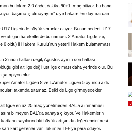
 "aman bu takım 2-0 önde, dakika 90+1, maç bitiyor. bu bana
üşüyor, başıma iş almayayım" diye hakaretleri duymazdan
 ve U17 Liglerinde büyük sorunlar oluyor. Bunun nedeni, U17
ve atılgan hareketlerde bulunması. 2.Amatör Ligde ise,
ne 8 oldu) İl Hakem Kurulu'nun yeterli Hakem bulamaması
ün 3'üncü haftası değil, Ağustos ayının son haftası
lduğu gibi alt lige değil üst lige olması daha yerinde olur. Bu
en şampiyon olur.
Süper Amatör Ligden 8 ve 1.Amatör Ligden 5 oyuncu aldı.
cuları takımda tutamaz. Belki de Lige girmeyecekler.
U
r alt ligde en az 25 maç yönetmeden BAL'a alınmaması
masını bilmeyen BAL'da sahaya çıkıyor. Ve Hakemlerin
kartların sayılarındaki büyük artışın da değerlendirilmesi
de sarı kart gezenler var. Takımlar TFF'ye para ödüyor.