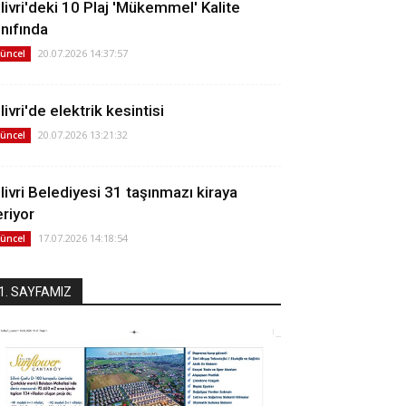
ilivri'deki 10 Plaj 'Mükemmel' Kalite
ınıfında
20.07.2026 14:37:57
üncel
livri'de elektrik kesintisi
20.07.2026 13:21:32
üncel
ilivri Belediyesi 31 taşınmazı kiraya
eriyor
17.07.2026 14:18:54
üncel
1. SAYFAMIZ