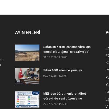
AYIN ENLERİ
P
Safaalan Kararı Danamandıra için
S
emsal oldu: 'Şimdi sıra Silivri'de'
F
31.07.2026 14:00:05
r.
Kü
a
R
Silivri ADD ailesine yeni üye
09.07.2026 16:08:01
Po
Y
G
MEB'den öğretmenlere nöbet
görevinde yeni düzenleme
Eğ
27.07.2026 11:36:31
V