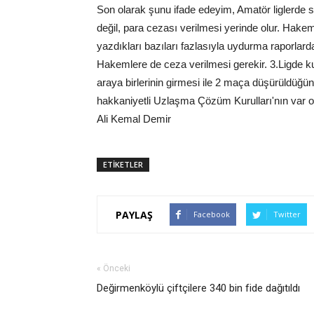
Son olarak şunu ifade edeyim, Amatör liglerde 
değil, para cezası verilmesi yerinde olur. Hake
yazdıkları bazıları fazlasıyla uydurma raporlar
Hakemlere de ceza verilmesi gerekir. 3.Ligde ku
araya birlerinin girmesi ile 2 maça düşürüldüğ
hakkaniyetli Uzlaşma Çözüm Kurulları'nın var o
Ali Kemal Demir
ETİKETLER
PAYLAŞ
Facebook
Twitter
« Önceki
Değirmenköylü çiftçilere 340 bin fide dağıtıldı