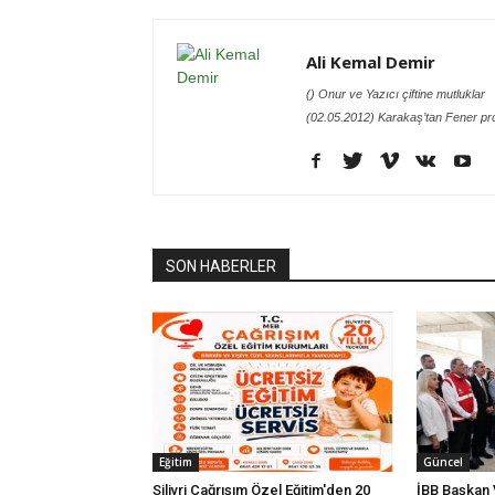
Ali Kemal Demir
() Onur ve Yazıcı çiftine mutluklar
(02.05.2012) Karakaş’tan Fener pr
SON HABERLER
Eğitim
Güncel
Silivri Çağrışım Özel Eğitim'den 20
İBB Başkan V