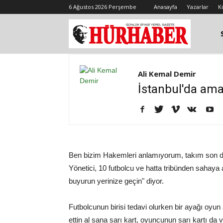
6 Ağustos 2026 Perşembe
Anasayfa
Yazarlar
K
Ali Kemal Demir
İstanbul'da amat
Ben bizim Hakemleri anlamıyorum, takım son dak
Yönetici, 10 futbolcu ve hatta tribünden sahaya a
buyurun yerinize geçin" diyor.
Futbolcunun birisi tedavi olurken bir ayağı oyun a
ettin al sana sarı kart, oyuncunun sarı kartı da 