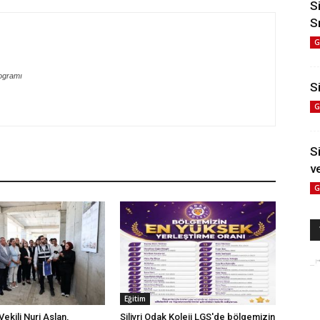
S
S
G
ogramı
Si
G
S
v
G
Eğitim
ekili Nuri Aslan,
Silivri Odak Koleji LGS'de bölgemizin