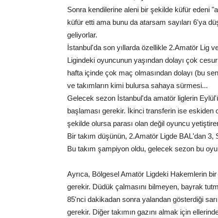
Sonra kendilerine aleni bir şekilde küfür edeni
küfür etti ama bunu da atarsam sayıları 6'ya d
geliyorlar.
İstanbul'da son yıllarda özellikle 2.Amatör Lig
Ligindeki oyuncunun yaşından dolayı çok cesur 
hafta içinde çok maç olmasından dolayı (bu se
ve takımların kimi bulursa sahaya sürmesi...
Gelecek sezon İstanbul'da amatör liglerin Eylül'
başlaması gerekir. İkinci transferin ise eskiden o
şekilde olursa parası olan değil oyuncu yetiştir
Bir takım düşünün, 2.Amatör Ligde BAL'dan 3, 
Bu takım şampiyon oldu, gelecek sezon bu oyun
Ayrıca, Bölgesel Amatör Ligdeki Hakemlerin bi
gerekir. Düdük çalmasını bilmeyen, bayrak tut
85'nci dakikadan sonra yalandan gösterdiği sarı 
gerekir. Diğer takımın gazını almak için ellerin