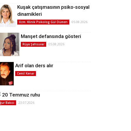
Kuşak çatışmasının psiko-sosyal
dinamikleri
05.08.2026
Uzm. Klinik Psikolog Gül Dümen
Manşet defansında gösteri
05.08.2026
Rüya Şahsuvar
Arif olan ders alır
Cemil Kenar
20 Temmuz ruhu
23.07.2026
ğur Bakıcı