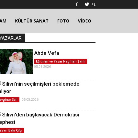
ŞAM
KÜLTÜR SANAT
FOTO
VİDEO
YAZARLAR
Ahde Vefa
Eğitmen ve Yazar Nagihan Şanlı
05.08.2026
Silivri’nin seçilmişleri beklemede
alıyor
05.08.2026
evginar Sali
Silivri'den başlayacak Demokrasi
ephesi
asan Baki Çifçi