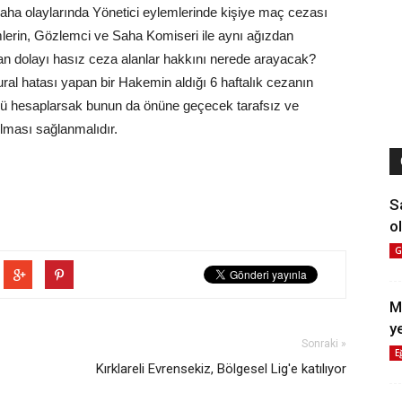
saha olaylarında Yönetici eylemlerinde kişiye maç cezası
mlerin, Gözlemci ve Saha Komiseri ile aynı ağızdan
dan dolayı hasız ceza alanlar hakkını nerede arayacak?
ral hatası yapan bir Hakemin aldığı 6 haftalık cezanın
ünü hesaplarsak bunun da önüne geçecek tarafsız ve
lması sağlanmalıdır.
S
ol
G
M
y
Sonraki »
E
Kırklareli Evrensekiz, Bölgesel Lig'e katılıyor