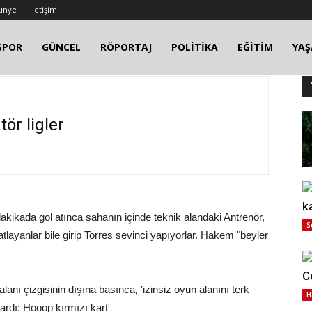
ünye
İletişim
SPOR
GÜNCEL
RÖPORTAJ
POLİTİKA
EĞİTİM
YA
ör ligler
k
ikada gol atınca sahanın içinde teknik alandaki Antrenör,
S
tlayanlar bile girip Torres sevinci yapıyorlar. Hakem "beyler
C
lanı çizgisinin dışına basınca, 'izinsiz oyun alanını terk
H
vardı; Hooop kırmızı kart'