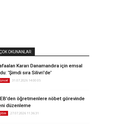
ÇOK OKUNANLAR
afaalan Kararı Danamandıra için emsal
du: 'Şimdi sıra Silivri'de'
31.07.2026 14:00:05
üncel
EB'den öğretmenlere nöbet görevinde
eni düzenleme
27.07.2026 11:36:31
ğitim