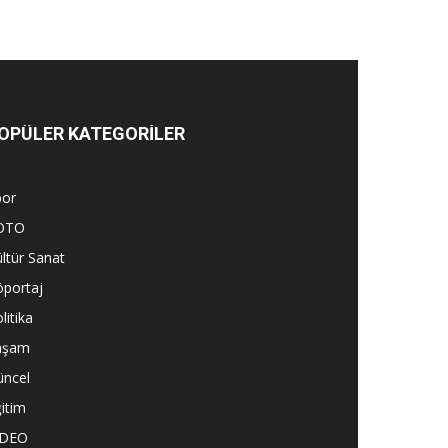
OPÜLER KATEGORİLER
por
OTO
ltür Sanat
öportaj
litika
aşam
üncel
itim
İDEO