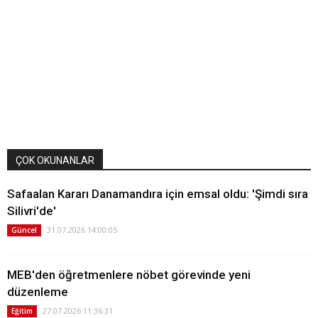
ÇOK OKUNANLAR
Safaalan Kararı Danamandıra için emsal oldu: 'Şimdi sıra
Silivri'de'
31.07.2026 14:00:05
Güncel
MEB'den öğretmenlere nöbet görevinde yeni
düzenleme
27.07.2026 11:36:31
Eğitim