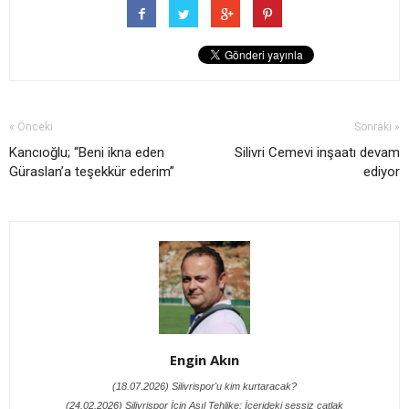
« Önceki
Sonraki »
Kancıoğlu; “Beni ikna eden
Silivri Cemevi inşaatı devam
Güraslan’a teşekkür ederim”
ediyor
Engin Akın
(18.07.2026) Silivrispor'u kim kurtaracak?
(24.02.2026) Silivrispor İçin Asıl Tehlike: İçerideki sessiz çatlak