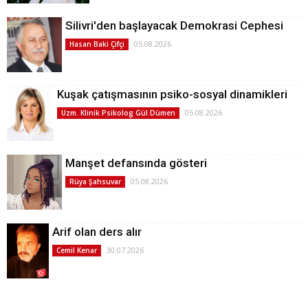
Silivri'den başlayacak Demokrasi Cephesi
05.08.2026
Hasan Baki Çifçi
Kuşak çatışmasının psiko-sosyal dinamikleri
05.08.2026
Uzm. Klinik Psikolog Gül Dümen
Manşet defansında gösteri
05.08.2026
Rüya Şahsuvar
Arif olan ders alır
30.07.2026
Cemil Kenar