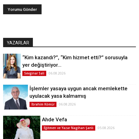
YAZARLAR
“Kim kazandı?”, “Kim hizmet etti?” sorusuyla
yer değiştiriyor…
06.08.2026
Sevginar Sali
İşlemler yasaya uygun ancak memlekette
uyulacak yasa kalmamış
06.08.2026
İbrahim Kömür
Ahde Vefa
05.08.2026
Eğitmen ve Yazar Nagihan Şanlı