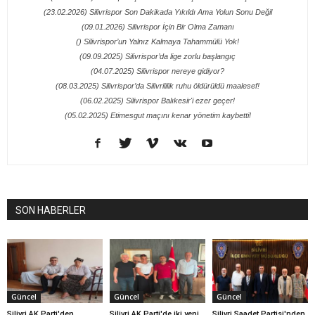
(23.02.2026) Silivrispor Son Dakikada Yıkıldı Ama Yolun Sonu Değil
(09.01.2026) Silivrispor İçin Bir Olma Zamanı
() Silivrispor’un Yalnız Kalmaya Tahammülü Yok!
(09.09.2025) Silivrispor’da lige zorlu başlangıç
(04.07.2025) Silivrispor nereye gidiyor?
(08.03.2025) Silivrispor’da Silivrililik ruhu öldürüldü maalesef!
(06.02.2025) Silivrispor Balıkesir'i ezer geçer!
(05.02.2025) Etimesgut maçını kenar yönetim kaybetti!
SON HABERLER
Güncel
Güncel
Güncel
Silivri AK Parti'den
Silivri AK Parti'de iki yeni
Silivri Saadet Partisi'nden