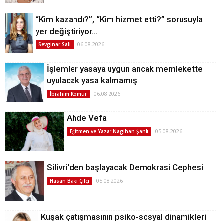
“Kim kazandı?”, “Kim hizmet etti?” sorusuyla
yer değiştiriyor…
06.08.2026
Sevginar Sali
İşlemler yasaya uygun ancak memlekette
uyulacak yasa kalmamış
06.08.2026
İbrahim Kömür
Ahde Vefa
05.08.2026
Eğitmen ve Yazar Nagihan Şanlı
Silivri'den başlayacak Demokrasi Cephesi
05.08.2026
Hasan Baki Çifçi
Kuşak çatışmasının psiko-sosyal dinamikleri