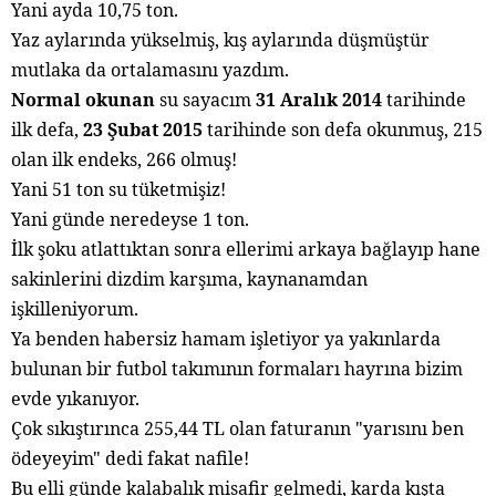
Yani ayda 10,75 ton.
Yaz aylarında yükselmiş, kış aylarında düşmüştür
mutlaka da ortalamasını yazdım.
Normal okunan
su sayacım
31 Aralık 2014
tarihinde
ilk defa,
23 Şubat 2015
tarihinde son defa okunmuş, 215
olan ilk endeks, 266 olmuş!
Yani 51 ton su tüketmişiz!
Yani günde neredeyse 1 ton.
İlk şoku atlattıktan sonra ellerimi arkaya bağlayıp hane
sakinlerini dizdim karşıma, kaynanamdan
işkilleniyorum.
Ya benden habersiz hamam işletiyor ya yakınlarda
bulunan bir futbol takımının formaları hayrına bizim
evde yıkanıyor.
Çok sıkıştırınca 255,44 TL olan faturanın "yarısını ben
ödeyeyim" dedi fakat nafile!
Bu elli günde kalabalık misafir gelmedi, karda kışta