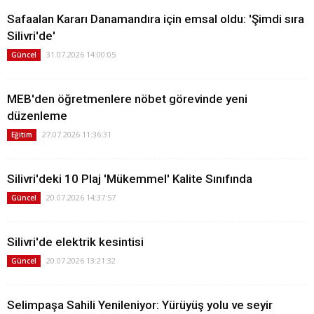
Safaalan Kararı Danamandıra için emsal oldu: 'Şimdi sıra
Silivri'de'
31.07.2026 14:00:05
Güncel
MEB'den öğretmenlere nöbet görevinde yeni
düzenleme
27.07.2026 11:36:31
Eğitim
Silivri'deki 10 Plaj 'Mükemmel' Kalite Sınıfında
20.07.2026 14:37:57
Güncel
Silivri'de elektrik kesintisi
20.07.2026 13:21:32
Güncel
Selimpaşa Sahili Yenileniyor: Yürüyüş yolu ve seyir