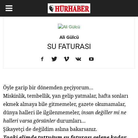
Ali Gülcü
SU FATURASI
Öyle garip bir dönemden geçiyorum…
Miskinlik, tembellik, yan gelip yatmalar, hafta sonları
ekmek almaya bile gitmemeler, gazete okumamalar,
dünya halleri ile ilgilenmemeler,
insan değiller mi ne
halleri varsa görsünler
durumları…
Şikayetçi de değildim aslına bakarsanız.
Taaki elimde tuttuğum su faturası gelene kadar.