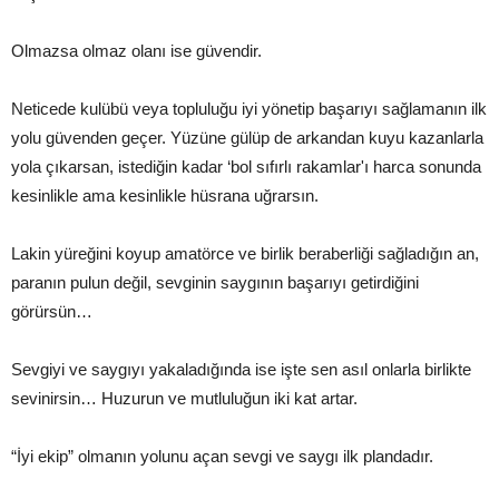
Olmazsa olmaz olanı ise güvendir.
Neticede kulübü veya topluluğu iyi yönetip başarıyı sağlamanın ilk
yolu güvenden geçer. Yüzüne gülüp de arkandan kuyu kazanlarla
yola çıkarsan, istediğin kadar ‘bol sıfırlı rakamlar'ı harca sonunda
kesinlikle ama kesinlikle hüsrana uğrarsın.
Lakin yüreğini koyup amatörce ve birlik beraberliği sağladığın an,
paranın pulun değil, sevginin saygının başarıyı getirdiğini
görürsün…
Sevgiyi ve saygıyı yakaladığında ise işte sen asıl onlarla birlikte
sevinirsin… Huzurun ve mutluluğun iki kat artar.
“İyi ekip” olmanın yolunu açan sevgi ve saygı ilk plandadır.