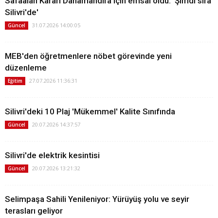
Safaalan Kararı Danamandıra için emsal oldu: 'Şimdi sıra
Silivri'de'
31.07.2026 14:00:05
Güncel
MEB'den öğretmenlere nöbet görevinde yeni
düzenleme
27.07.2026 11:36:31
Eğitim
Silivri'deki 10 Plaj 'Mükemmel' Kalite Sınıfında
20.07.2026 14:37:57
Güncel
Silivri'de elektrik kesintisi
20.07.2026 13:21:32
Güncel
Selimpaşa Sahili Yenileniyor: Yürüyüş yolu ve seyir
terasları geliyor