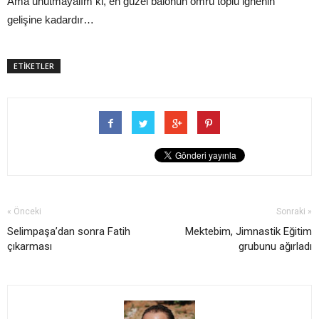
Ama unutmayalım ki, en güzel balonun ömrü toplu iğnenin
gelişine kadardır…
ETİKETLER
« Önceki
Sonraki »
Selimpaşa’dan sonra Fatih
Mektebim, Jimnastik Eğitim
çıkarması
grubunu ağırladı