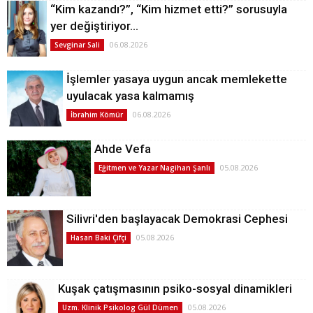
“Kim kazandı?”, “Kim hizmet etti?” sorusuyla
yer değiştiriyor…
06.08.2026
Sevginar Sali
İşlemler yasaya uygun ancak memlekette
uyulacak yasa kalmamış
06.08.2026
İbrahim Kömür
Ahde Vefa
05.08.2026
Eğitmen ve Yazar Nagihan Şanlı
Silivri'den başlayacak Demokrasi Cephesi
05.08.2026
Hasan Baki Çifçi
Kuşak çatışmasının psiko-sosyal dinamikleri
05.08.2026
Uzm. Klinik Psikolog Gül Dümen