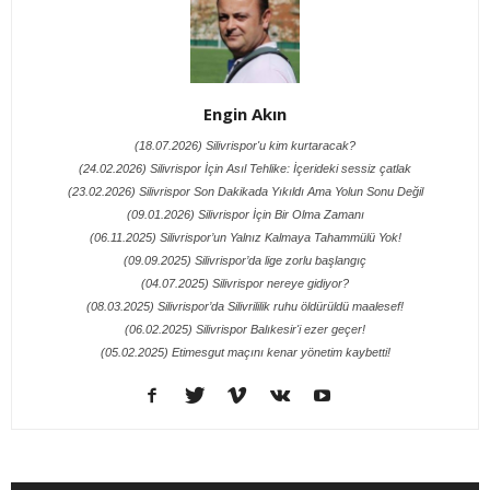
Engin Akın
(18.07.2026) Silivrispor'u kim kurtaracak?
(24.02.2026) Silivrispor İçin Asıl Tehlike: İçerideki sessiz çatlak
(23.02.2026) Silivrispor Son Dakikada Yıkıldı Ama Yolun Sonu Değil
(09.01.2026) Silivrispor İçin Bir Olma Zamanı
(06.11.2025) Silivrispor’un Yalnız Kalmaya Tahammülü Yok!
(09.09.2025) Silivrispor’da lige zorlu başlangıç
(04.07.2025) Silivrispor nereye gidiyor?
(08.03.2025) Silivrispor’da Silivrililik ruhu öldürüldü maalesef!
(06.02.2025) Silivrispor Balıkesir'i ezer geçer!
(05.02.2025) Etimesgut maçını kenar yönetim kaybetti!