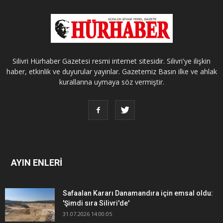
Silivri Hürhaber Gazetesi resmi internet sitesidir. Silivri'ye ilişkin
haber, etkinlik ve duyurular yayınlar. Gazetemiz Basın ilke ve ahlak
kurallarına uymaya söz vermiştir.
AYIN ENLERİ
Safaalan Kararı Danamandıra için emsal oldu:
'Şimdi sıra Silivri'de'
31.07.2026 14:00:05