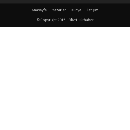
Anasayfa
Yazarlar
Künye
İletişim
© Copyright 2015 - Silivri Hürhaber