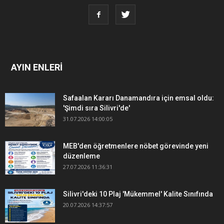
AYIN ENLERİ
Safaalan Kararı Danamandıra için emsal oldu:
'Şimdi sıra Silivri'de'
31.07.2026 14:00:05
MEB'den öğretmenlere nöbet görevinde yeni
düzenleme
27.07.2026 11:36:31
Silivri'deki 10 Plaj 'Mükemmel' Kalite Sınıfında
20.07.2026 14:37:57