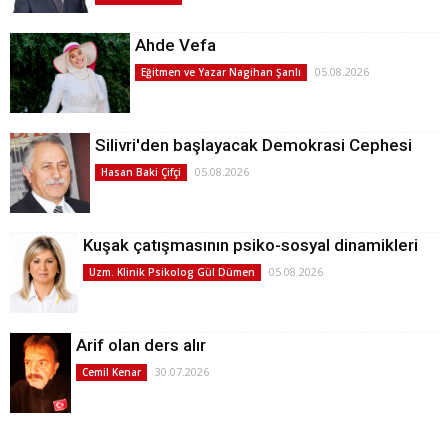
Ahde Vefa
05.08.2026
Eğitmen ve Yazar Nagihan Şanlı
Silivri'den başlayacak Demokrasi Cephesi
05.08.2026
Hasan Baki Çifçi
Kuşak çatışmasının psiko-sosyal dinamikleri
05.08.2026
Uzm. Klinik Psikolog Gül Dümen
Arif olan ders alır
30.07.2026
Cemil Kenar