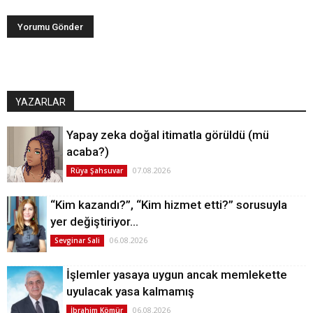
YAZARLAR
Yapay zeka doğal itimatla görüldü (mü
acaba?)
07.08.2026
Rüya Şahsuvar
“Kim kazandı?”, “Kim hizmet etti?” sorusuyla
yer değiştiriyor…
06.08.2026
Sevginar Sali
İşlemler yasaya uygun ancak memlekette
uyulacak yasa kalmamış
06.08.2026
İbrahim Kömür