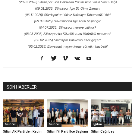
(23.02.2026) Silivrispor Son Dakikada Yıkıldı Ama Yolun Sonu Değil
(09.01.2026) Silivrispor İçin Bir Olma Zamanı
(06.11.2025) Silivrispor’un Yalnız Kalmaya Tahammülü Yok!
(09.09.2025) Silivrispor’da lige zorlu başlangıç
(04.07.2025) Silivrispor nereye gidiyor?
(08.03.2025) Silivrispor’da Silivrililik ruhu öldürüldü maalesef!
(06.02.2025) Silivrispor Balıkesir'i ezer geçer!
(05.02.2025) Etimesgut maçını kenar yönetim kaybetti!
SON HABERLER
Güncel
Güncel
Eğitim
Silivri AK Parti’den Kadın
Silivri İYİ Parti İlçe Başkanı
Silivri Çağrıbey