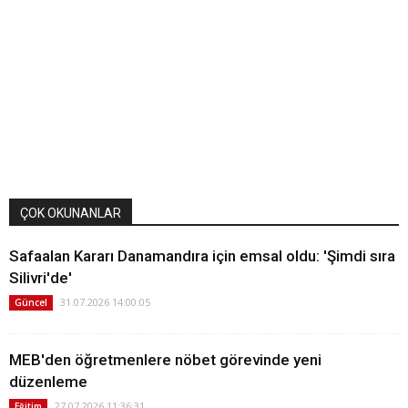
ÇOK OKUNANLAR
Safaalan Kararı Danamandıra için emsal oldu: 'Şimdi sıra
Silivri'de'
31.07.2026 14:00:05
Güncel
MEB'den öğretmenlere nöbet görevinde yeni
düzenleme
27.07.2026 11:36:31
Eğitim