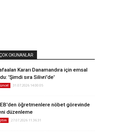
ÇOK OKUNANLAR
afaalan Kararı Danamandıra için emsal
du: 'Şimdi sıra Silivri'de'
31.07.2026 14:00:05
üncel
EB'den öğretmenlere nöbet görevinde
eni düzenleme
27.07.2026 11:36:31
ğitim