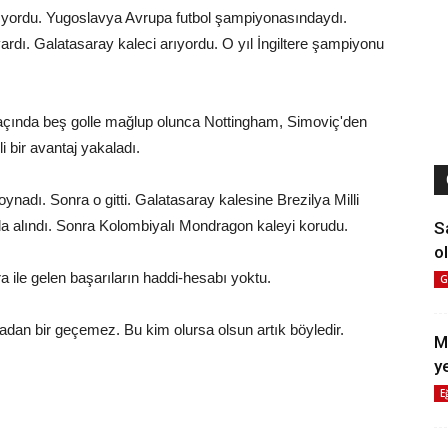
ıyordu. Yugoslavya Avrupa futbol şampiyonasındaydı.
ardı. Galatasaray kaleci arıyordu. O yıl İngiltere şampiyonu
açında beş golle mağlup olunca Nottingham, Simoviç'den
 bir avantaj yakaladı.
 oynadı. Sonra o gitti. Galatasaray kalesine Brezilya Milli
nla alındı. Sonra Kolombiyalı Mondragon kaleyi korudu.
S
ol
a ile gelen başarıların haddi-hesabı yoktu.
G
adan bir geçemez. Bu kim olursa olsun artık böyledir.
M
y
E