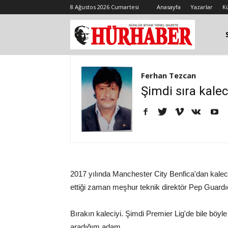
8 Ağustos 2026 Cumartesi
Anasayfa
Yazarlar
K
Ferhan Tezcan
Şimdi sıra kalec
2017 yılında Manchester City Benfica'dan kalec
ettiği zaman meşhur teknik direktör Pep Guard
Bırakın kaleciyi. Şimdi Premier Lig'de bile böy
aradığım adam.