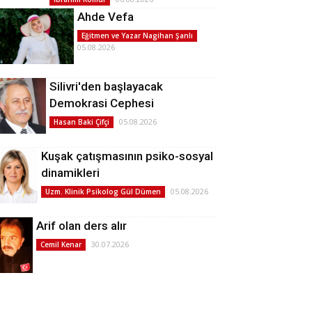
Ahde Vefa
Eğitmen ve Yazar Nagihan Şanlı
05.08.2026
Silivri'den başlayacak
Demokrasi Cephesi
05.08.2026
Hasan Baki Çifçi
Kuşak çatışmasının psiko-sosyal
dinamikleri
05.08.2026
Uzm. Klinik Psikolog Gül Dümen
Arif olan ders alır
30.07.2026
Cemil Kenar