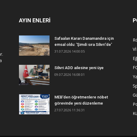
AYIN ENLERİ
P
Safaalan Kararı Danamandıra için
R
emsal oldu: 'Şimdi sıra Silivri'de'
V
31.07.2026 14:00:05
r.
Eğ
a
F
Silivri ADD ailesine yeni üye
09.07.2026 16:08:01
Y
S
G
MEB'den öğretmenlere nöbet
görevinde yeni düzenleme
Po
27.07.2026 11:36:31
Kü