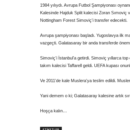
1984 yılıydı. Avrupa Futbol Şampiyonası oynan
Kalesinde Hajduk Split kalecisi Zoran Sımoviç v
Nottingham Forest Simoviç'i transfer edecekti.
Avrupa şampiyonası başladı. Yugoslavya ilk m
vazgeçti. Galatasaray bir anda transferde önemli
Simoviç'i İstanbul'a getirdi. Simoviç yıllarca top
takım kalecisi Taffarell geldi. UEFA kupası onu
Ve 2011'de kale Muslera'ya teslim edildi. Musler
Yani demem o ki; Galatasaray kalesine artık sır
Hoşça kalın…
ETİKETLER