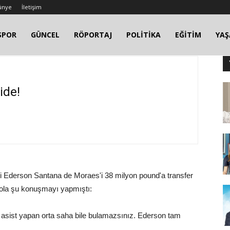
ünye
İletişim
SPOR
GÜNCEL
RÖPORTAJ
POLİTİKA
EĞİTİM
YA
ide!
i Ederson Santana de Moraes'i 38 milyon pound'a transfer
ıola şu konuşmayı yapmıştı:
le asist yapan orta saha bile bulamazsınız. Ederson tam