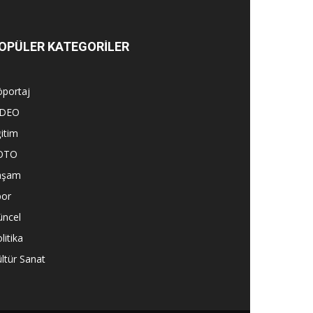
OPÜLER KATEGORİLER
öportaj
İDEO
itim
OTO
aşam
por
üncel
litika
ltür Sanat