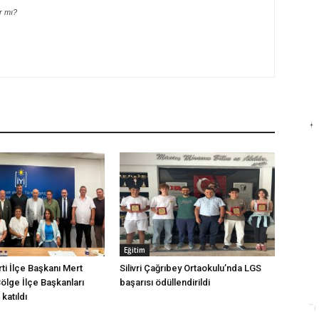
r mı?
Eğitim
arti İlçe Başkanı Mert
Silivri Çağrıbey Ortaokulu’nda LGS
Bölge İlçe Başkanları
başarısı ödüllendirildi
katıldı