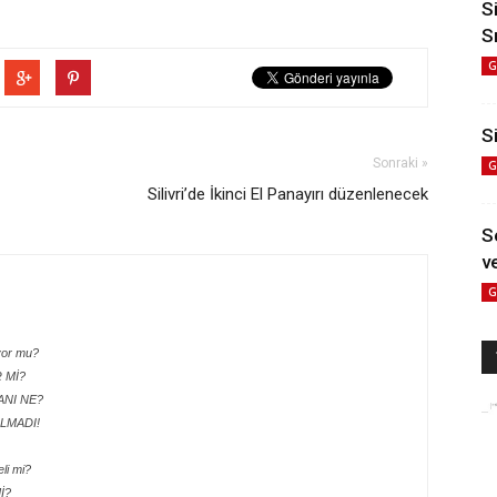
S
S
G
Si
Sonraki »
G
Silivri’de İkinci El Panayırı düzenlenecek
S
ve
G
yor mu?
R Mİ?
LANI NE?
LMADI!
li mi?
İ?