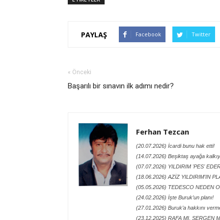
PAYLAŞ
Facebook
Twitter
« Önceki
Başarılı bir sınavın ilk adımı nedir?
Ferhan Tezcan
(20.07.2026) İcardi bunu hak etti!
(14.07.2026) Beşiktaş ayağa kalkı
(07.07.2026) YILDIRIM 'PES' EDE
(18.06.2026) AZİZ YILDIRIM'IN P
(05.05.2026) TEDESCO NEDEN O
(24.02.2026) İşte Buruk’un planı!
(27.01.2026) Buruk’a hakkını verme
(23.12.2025) RAFA MI, SERGEN M