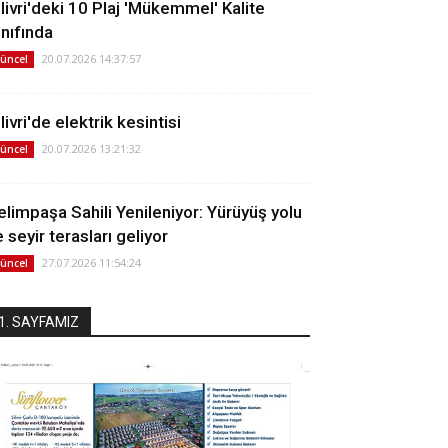
ilivri'deki 10 Plaj 'Mükemmel' Kalite
ınıfında
20.07.2026 14:37:57
üncel
livri'de elektrik kesintisi
20.07.2026 13:21:32
üncel
elimpaşa Sahili Yenileniyor: Yürüyüş yolu
 seyir terasları geliyor
27.07.2026 11:54:24
üncel
1. SAYFAMIZ