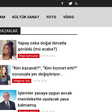
ŞAM
KÜLTÜR SANAT
FOTO
VİDEO
YAZARLAR
Yapay zeka doğal itimatla
görüldü (mü acaba?)
07.08.2026
Rüya Şahsuvar
“Kim kazandı?”, “Kim hizmet etti?”
sorusuyla yer değiştiriyor…
06.08.2026
Sevginar Sali
İşlemler yasaya uygun ancak
memlekette uyulacak yasa
kalmamış
06.08.2026
İbrahim Kömür