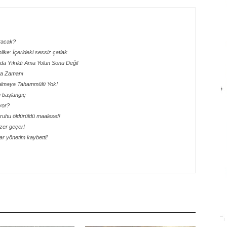
aracak?
hlike: İçerideki sessiz çatlak
ada Yıkıldı Ama Yolun Sonu Değil
lma Zamanı
 Kalmaya Tahammülü Yok!
lu başlangıç
yor?
ik ruhu öldürüldü maalesef!
ezer geçer!
r yönetim kaybetti!