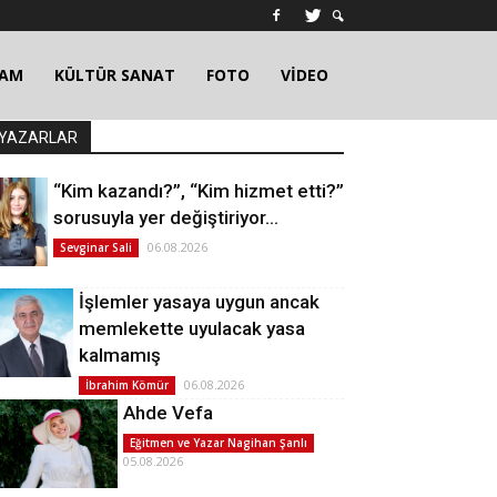
ŞAM
KÜLTÜR SANAT
FOTO
VİDEO
YAZARLAR
“Kim kazandı?”, “Kim hizmet etti?”
sorusuyla yer değiştiriyor…
06.08.2026
Sevginar Sali
İşlemler yasaya uygun ancak
memlekette uyulacak yasa
kalmamış
06.08.2026
İbrahim Kömür
Ahde Vefa
Eğitmen ve Yazar Nagihan Şanlı
05.08.2026