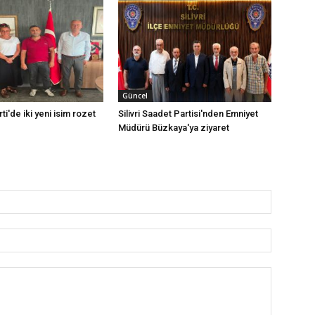
Güncel
rti'de iki yeni isim rozet
Silivri Saadet Partisi'nden Emniyet
Müdürü Büzkaya'ya ziyaret