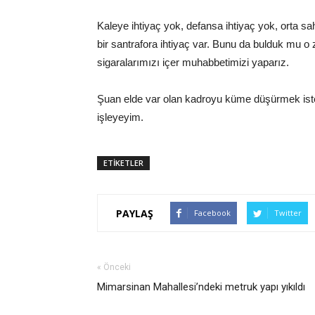
Kaleye ihtiyaç yok, defansa ihtiyaç yok, orta sa
bir santrafora ihtiyaç var. Bunu da bulduk mu o 
sigaralarımızı içer muhabbetimizi yaparız.
Şuan elde var olan kadroyu küme düşürmek ist
işleyeyim.
ETİKETLER
PAYLAŞ
Facebook
Twitter
« Önceki
Mimarsinan Mahallesi’ndeki metruk yapı yıkıldı