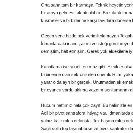
Orta saha tam bir karmaşa. Teknik heyetin yeri
bir araya gelmesi sıkıntı olabilir. Bu sıkıntı 
küsmeler ve birbirlerine karşı tavırlara döners
Geçen sene bizde pek verimli olamayan Tolgah
İdmanlardaki inancı, azmi ve isteği görülmeye 
demiştim, halt etmişim. Gerek yok eldekilerle iyi
Kanatlarda ise sıkıntı çıkmaz gibi. Eksikler ols
birbirlerine olan sekronizeleri önemli. Ritmi ya
yanar o da ayrı bir gerçek. Unutmadan eklemek 
bir oyuncu vardı, aklıma yazdım seni umarım dah
Hücum hattımız hala çok zayıf. Bu halimizle en 
Acil bir pivot santrafora ihtiyaç var. İdmanla
yalnız kalır rakip defansta. Tek başına rakip de
Sağlı sollu top taşınabilirse ve pivot santrafor