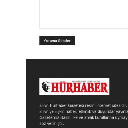
Silivri Hürhaber Gazetesi resmi internet sitesidir.
Silivri'ye ilişkin haber, etkinlik ve duyurular yayınla
Gazetemiz Basın ilke ve ahlak kurallarına uymay
söz vermiştir.