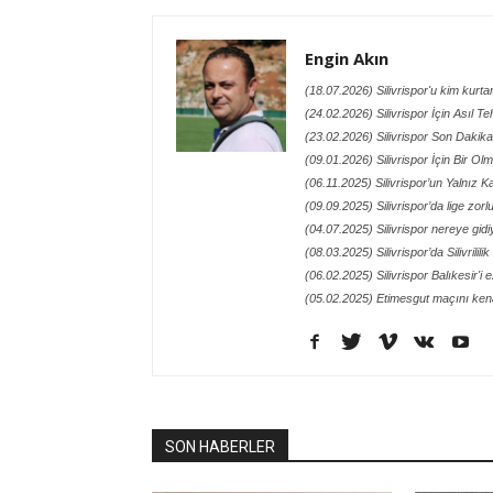
Engin Akın
(18.07.2026) Silivrispor'u kim kurt
(24.02.2026) Silivrispor İçin Asıl Te
(23.02.2026) Silivrispor Son Dakik
(09.01.2026) Silivrispor İçin Bir O
(06.11.2025) Silivrispor’un Yalnız
(09.09.2025) Silivrispor’da lige zor
(04.07.2025) Silivrispor nereye gidi
(08.03.2025) Silivrispor’da Silivrilil
(06.02.2025) Silivrispor Balıkesir'i 
(05.02.2025) Etimesgut maçını kena
SON HABERLER