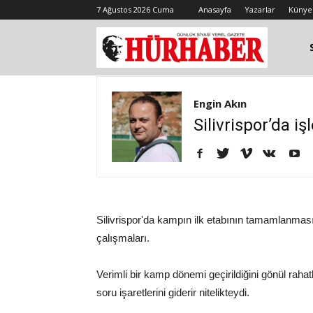
7 Ağustos 2026 Cuma
Anasayfa
Yazarlar
Künye
Engin Akın
Silivrispor’da iş
Silivrispor'da kampın ilk etabının tamamlanması
çalışmaları.
Verimli bir kamp dönemi geçirildiğini gönül rahatlığ
soru işaretlerini giderir nitelikteydi.