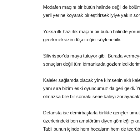
Modafen maçını bir bütün halinde değil de bölü
yerli yerine koyarak birleştirirsek iyiye yakın son
Yoksa ilk hazırlık maçını bir bütün halinde yo
gerekmeksizin düşeceğini söylenebilir.
Silivrispor'da maya tutuyor gibi. Burada vermey
sonuçları değil tüm idmanlarda gözlemlediklerimi
Kaleler sağlamda olacak yine kimsenin aklı ka
yanı sıra bizim eski oyuncumuz da geri geldi. Y
olmazsa bile bir sonraki sene kaleyi zorlayacakt
Defansta ise demirbaşlarla birlikte gençler umut 
üzerlerindeki ben amatörüm diyen gömleği çıkarab
Tabii bunun içinde hem hocaların hem de tecrübe