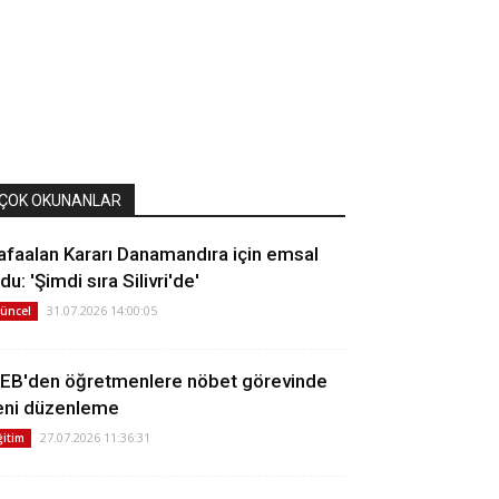
ÇOK OKUNANLAR
afaalan Kararı Danamandıra için emsal
du: 'Şimdi sıra Silivri'de'
31.07.2026 14:00:05
üncel
EB'den öğretmenlere nöbet görevinde
eni düzenleme
27.07.2026 11:36:31
ğitim