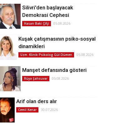
Silivri'den başlayacak
Demokrasi Cephesi
05.08.2026
Hasan Baki Çifçi
Kuşak çatışmasının psiko-sosyal
dinamikleri
05.08.2026
Uzm. Klinik Psikolog Gül Dümen
Manşet defansında gösteri
05.08.2026
Rüya Şahsuvar
Arif olan ders alır
30.07.2026
Cemil Kenar