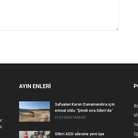
AYIN ENLERİ
P
Safaalan Kararı Danamandıra için
R
emsal oldu: 'Şimdi sıra Silivri'de'
V
31.07.2026 14:00:05
r.
Y
a
S
Silivri ADD ailesine yeni üye