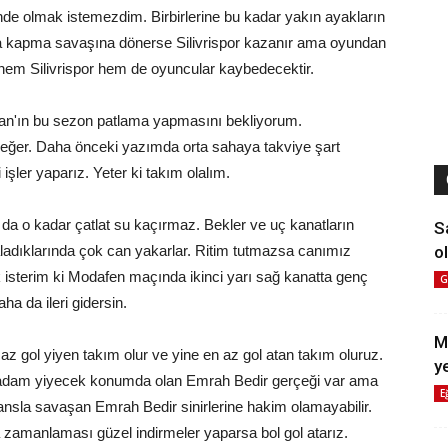
nde olmak istemezdim. Birbirlerine bu kadar yakın ayakların
forma kapma savaşına dönerse Silivrispor kazanır ama oyundan
e hem Silivrispor hem de oyuncular kaybedecektir.
an'ın bu sezon patlama yapmasını bekliyorum.
değer. Daha önceki yazımda orta sahaya takviye şart
 işler yaparız. Yeter ki takım olalım.
a da o kadar çatlat su kaçırmaz. Bekler ve uç kanatların
S
ol
kaladıklarında çok can yakarlar. Ritim tutmazsa canımız
isterim ki Modafen maçında ikinci yarı sağ kanatta genç
G
a da ileri gidersin.
M
az gol yiyen takım olur ve yine en az gol atan takım oluruz.
y
rda adam yiyecek konumda olan Emrah Bedir gerçeği var ama
E
fansla savaşan Emrah Bedir sinirlerine hakim olamayabilir.
 da zamanlaması güzel indirmeler yaparsa bol gol atarız.