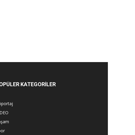
OPÜLER KATEGORİLER
öportaj
İDEO
aşam
por