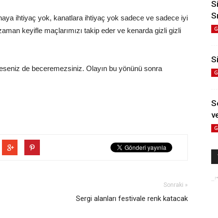
S
S
haya ihtiyaç yok, kanatlara ihtiyaç yok sadece ve sadece iyi
G
zaman keyifle maçlarımızı takip eder ve kenarda gizli gizli
Si
eseniz de beceremezsiniz. Olayın bu yönünü sonra
G
S
ve
G
Sonraki »
Sergi alanları festivale renk katacak