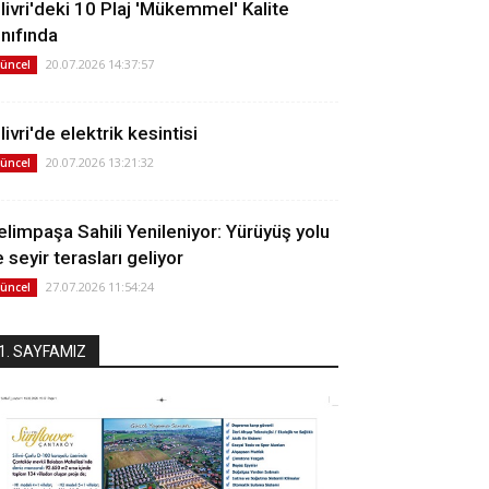
ilivri'deki 10 Plaj 'Mükemmel' Kalite
ınıfında
20.07.2026 14:37:57
üncel
livri'de elektrik kesintisi
20.07.2026 13:21:32
üncel
elimpaşa Sahili Yenileniyor: Yürüyüş yolu
 seyir terasları geliyor
27.07.2026 11:54:24
üncel
1. SAYFAMIZ