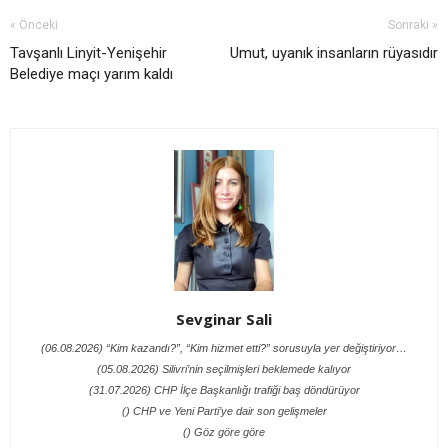
« Önceki
Sonraki »
Tavşanlı Linyit-Yenişehir
Umut, uyanık insanların rüyasıdır
Belediye maçı yarım kaldı
Sevginar Sali
(06.08.2026) “Kim kazandı?”, “Kim hizmet etti?” sorusuyla yer değiştiriyor…
(05.08.2026) Silivri’nin seçilmişleri beklemede kalıyor
(31.07.2026) CHP İlçe Başkanlığı trafiği baş döndürüyor
() CHP ve Yeni Parti’ye dair son gelişmeler
() Göz göre göre