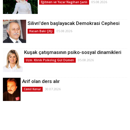
05.08.2026
Eğitmen ve Yazar Nagihan Şanlı
Silivri'den başlayacak Demokrasi Cephesi
05.08.2026
Hasan Baki Çifçi
Kuşak çatışmasının psiko-sosyal dinamikleri
05.08.2026
Uzm. Klinik Psikolog Gül Dümen
Arif olan ders alır
30.07.2026
Cemil Kenar