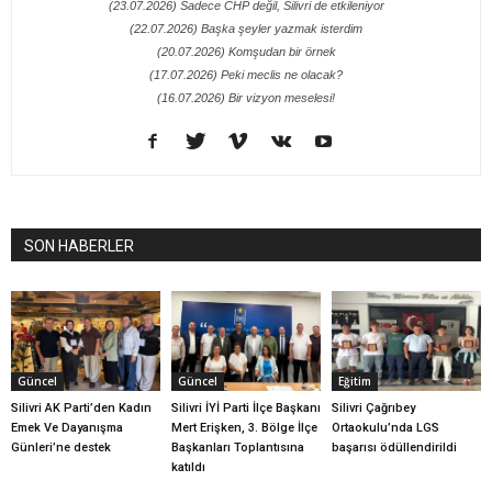
(23.07.2026) Sadece CHP değil, Silivri de etkileniyor
(22.07.2026) Başka şeyler yazmak isterdim
(20.07.2026) Komşudan bir örnek
(17.07.2026) Peki meclis ne olacak?
(16.07.2026) Bir vizyon meselesi!
SON HABERLER
Güncel
Güncel
Eğitim
Silivri AK Parti’den Kadın
Silivri İYİ Parti İlçe Başkanı
Silivri Çağrıbey
Emek Ve Dayanışma
Mert Erişken, 3. Bölge İlçe
Ortaokulu’nda LGS
Günleri’ne destek
Başkanları Toplantısına
başarısı ödüllendirildi
katıldı