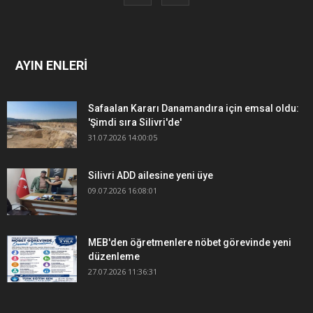
AYIN ENLERİ
Safaalan Kararı Danamandıra için emsal oldu:
'Şimdi sıra Silivri'de'
31.07.2026 14:00:05
Silivri ADD ailesine yeni üye
09.07.2026 16:08:01
MEB'den öğretmenlere nöbet görevinde yeni
düzenleme
27.07.2026 11:36:31