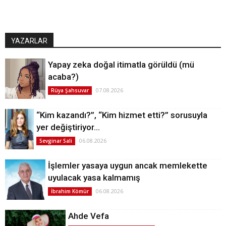
YAZARLAR
Yapay zeka doğal itimatla görüldü (mü
acaba?)
07.08.2026
Rüya Şahsuvar
“Kim kazandı?”, “Kim hizmet etti?” sorusuyla
yer değiştiriyor…
06.08.2026
Sevginar Sali
İşlemler yasaya uygun ancak memlekette
uyulacak yasa kalmamış
06.08.2026
İbrahim Kömür
Ahde Vefa