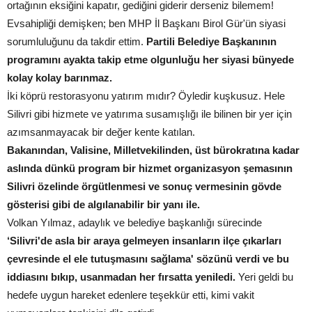
ortağının eksiğini kapatır, gediğini giderir derseniz bilemem!
Evsahipliği demişken; ben MHP İl Başkanı Birol Gür'ün siyasi
sorumluluğunu da takdir ettim.
Partili Belediye Başkanının
programını ayakta takip etme olgunluğu her siyasi bünyede
kolay kolay barınmaz.
İki köprü restorasyonu yatırım mıdır? Öyledir kuşkusuz. Hele
Silivri gibi hizmete ve yatırıma susamışlığı ile bilinen bir yer için
azımsanmayacak bir değer kente katılan.
Bakanından, Valisine, Milletvekilinden, üst bürokratına kadar
aslında dünkü program bir hizmet organizasyon şemasının
Silivri özelinde örgütlenmesi ve sonuç vermesinin gövde
gösterisi gibi de algılanabilir bir yanı ile.
Volkan Yılmaz, adaylık ve belediye başkanlığı sürecinde
‘Silivri'de asla bir araya gelmeyen insanların ilçe çıkarları
çevresinde el ele tutuşmasını sağlama' sözünü verdi ve bu
iddiasını bıkıp, usanmadan her fırsatta yeniledi.
Yeri geldi bu
hedefe uygun hareket edenlere teşekkür etti, kimi vakit