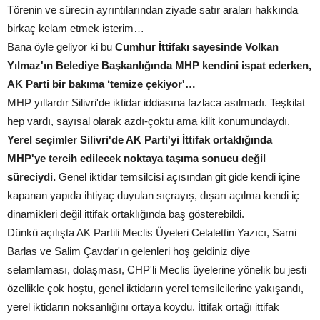
Törenin ve sürecin ayrıntılarından ziyade satır araları hakkında
birkaç kelam etmek isterim…
Bana öyle geliyor ki bu
Cumhur İttifakı sayesinde Volkan
Yılmaz'ın Belediye Başkanlığında MHP kendini ispat ederken,
AK Parti bir bakıma ‘temize çekiyor'…
MHP yıllardır Silivri'de iktidar iddiasına fazlaca asılmadı. Teşkilat
hep vardı, sayısal olarak azdı-çoktu ama kilit konumundaydı.
Yerel seçimler Silivri'de AK Parti'yi İttifak ortaklığında
MHP'ye tercih edilecek noktaya taşıma sonucu değil
süreciydi.
Genel iktidar temsilcisi açısından git gide kendi içine
kapanan yapıda ihtiyaç duyulan sıçrayış, dışarı açılma kendi iç
dinamikleri değil ittifak ortaklığında baş gösterebildi.
Dünkü açılışta AK Partili Meclis Üyeleri Celalettin Yazıcı, Sami
Barlas ve Salim Çavdar'ın gelenleri hoş geldiniz diye
selamlaması, dolaşması, CHP'li Meclis üyelerine yönelik bu jesti
özellikle çok hoştu, genel iktidarın yerel temsilcilerine yakışandı,
yerel iktidarın noksanlığını ortaya koydu. İttifak ortağı ittifak