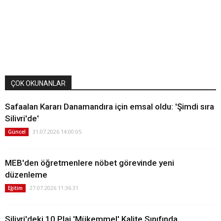
ÇOK OKUNANLAR
Safaalan Kararı Danamandıra için emsal oldu: 'Şimdi sıra
Silivri'de'
31.07.2026 14:00:05
Güncel
MEB'den öğretmenlere nöbet görevinde yeni
düzenleme
27.07.2026 11:36:31
Eğitim
Silivri'deki 10 Plaj 'Mükemmel' Kalite Sınıfında