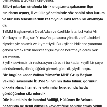
uymayanlara tepkisini dile getirdi.
Silivri çıkarları etrafında birlik oluşturma çabasının ilçe
sınırlarını aşmış, il ve ülke yönetiminde söz sahibi olan kurum
ve kuruluş temsilcilerinin resmiydi dünkü tören bir anlamıyla
da.
TBMM Başkanvekili Celal Adan ve özellikle İstanbul Valisi Ali
Yerlikaya'nın Başkan Yılmaz'ın çabasına yönelik zarif takdirleri
ziyadesiyle anlamlı ve kıymetliydi. Bu kişilerin birilerine yaranma
çabası olmaksızın hareket etiğini ayrıca belirtmeye gerek yok
sanıyorum.
8 yıllık sevimsiz bir restorasyon sürecini bu kadar keyifli bir şeye
dönüştürmek, dönüştüğünü görmek güzeldi, iyiydi, hoştu.
Biz bugüne kadar Volkan Yılmaz'ın MHP Grup Başkan
Vekilliği sayesinde İBB'de Silivri'nin daha bilinir, görünür,
dikkate alınıp hizmet ile yatırımlar hususunda fayda
gördüğünden söz ederdik.
Dün bu etkinin de İstanbul Valiliği, Hükümet ile Ankara
nazarında ne denli yükseliş kaydettiğine şahitlik etmiş olduk.