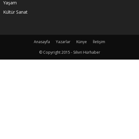
Yaşam
Kültür Sanat
Anasayfa
Yazarlar
Künye
İletişim
© Copyright 2015 - Silivri Hürhaber