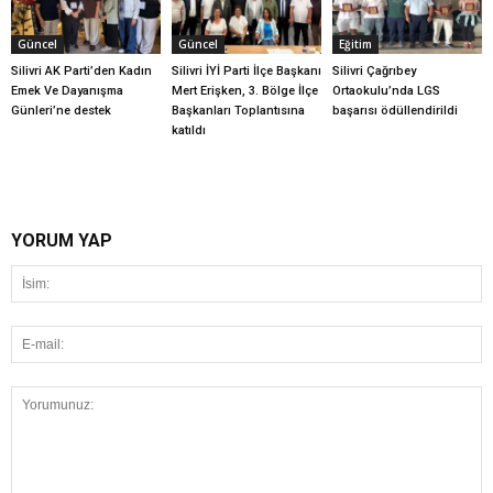
Güncel
Güncel
Eğitim
Silivri AK Parti’den Kadın
Silivri İYİ Parti İlçe Başkanı
Silivri Çağrıbey
Emek Ve Dayanışma
Mert Erişken, 3. Bölge İlçe
Ortaokulu’nda LGS
Günleri’ne destek
Başkanları Toplantısına
başarısı ödüllendirildi
katıldı
YORUM YAP