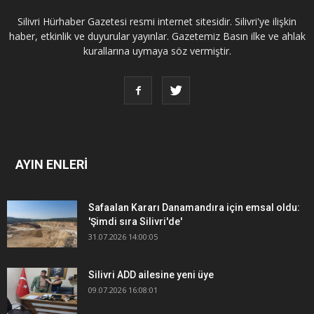
Silivri Hürhaber Gazetesi resmi internet sitesidir. Silivri'ye ilişkin
haber, etkinlik ve duyurular yayınlar. Gazetemiz Basın ilke ve ahlak
kurallarına uymaya söz vermiştir.
AYIN ENLERİ
Safaalan Kararı Danamandıra için emsal oldu:
'Şimdi sıra Silivri'de'
31.07.2026 14:00:05
Silivri ADD ailesine yeni üye
09.07.2026 16:08:01