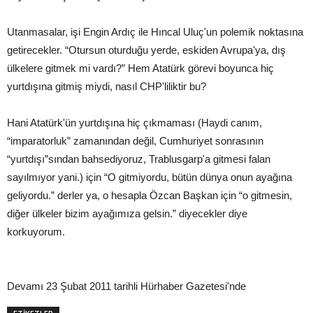
Utanmasalar, işi Engin Ardıç ile Hıncal Uluç'un polemik noktasına
getirecekler. “Otursun oturduğu yerde, eskiden Avrupa'ya, dış
ülkelere gitmek mi vardı?” Hem Atatürk görevi boyunca hiç
yurtdışına gitmiş miydi, nasıl CHP'liliktir bu?
Hani Atatürk'ün yurtdışına hiç çıkmaması (Haydi canım,
“imparatorluk” zamanından değil, Cumhuriyet sonrasının
“yurtdışı”sından bahsediyoruz, Trablusgarp'a gitmesi falan
sayılmıyor yani.) için “O gitmiyordu, bütün dünya onun ayağına
geliyordu.” derler ya, o hesapla Özcan Başkan için “o gitmesin,
diğer ülkeler bizim ayağımıza gelsin.” diyecekler diye
korkuyorum.
Devamı 23 Şubat 2011 tarihli Hürhaber Gazetesi'nde