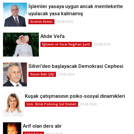
İşlemler yasaya uygun ancak memlekette
uyulacak yasa kalmamış
06.08.2026
İbrahim Kömür
Ahde Vefa
05.08.2026
Eğitmen ve Yazar Nagihan Şanlı
Silivri'den başlayacak Demokrasi Cephesi
05.08.2026
Hasan Baki Çifçi
Kuşak çatışmasının psiko-sosyal dinamikleri
05.08.2026
Uzm. Klinik Psikolog Gül Dümen
Arif olan ders alır
30.07.2026
Cemil Kenar