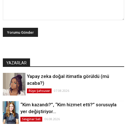
YAZARLAR
Yapay zeka doğal itimatla görüldü (mü
acaba?)
07.08.2026
Rüya Şahsuvar
“Kim kazandı?”, “Kim hizmet etti?” sorusuyla
yer değiştiriyor…
06.08.2026
Sevginar Sali