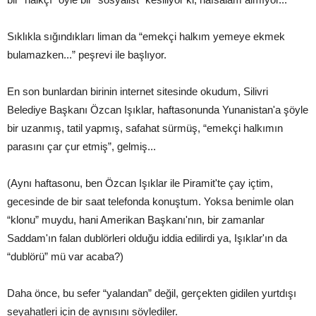
Sıklıkla sığındıkları liman da “emekçi halkım yemeye ekmek
bulamazken...” peşrevi ile başlıyor.
En son bunlardan birinin internet sitesinde okudum, Silivri
Belediye Başkanı Özcan Işıklar, haftasonunda Yunanistan'a şöyle
bir uzanmış, tatil yapmış, safahat sürmüş, “emekçi halkımın
parasını çar çur etmiş”, gelmiş...
(Aynı haftasonu, ben Özcan Işıklar ile Piramit'te çay içtim,
gecesinde de bir saat telefonda konuştum. Yoksa benimle olan
“klonu” muydu, hani Amerikan Başkanı'nın, bir zamanlar
Saddam'ın falan dublörleri olduğu iddia edilirdi ya, Işıklar'ın da
“dublörü” mü var acaba?)
Daha önce, bu sefer “yalandan” değil, gerçekten gidilen yurtdışı
seyahatleri için de aynısını söylediler.