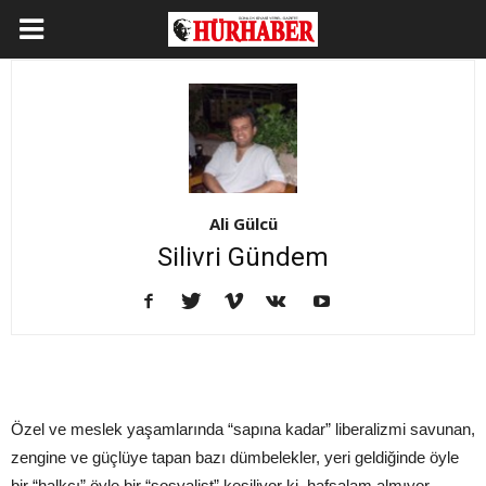
Ali Gülcü
Silivri Gündem
Özel ve meslek yaşamlarında “sapına kadar” liberalizmi savunan,
zengine ve güçlüye tapan bazı dümbelekler, yeri geldiğinde öyle
bir “halkçı” öyle bir “sosyalist” kesiliyor ki, hafsalam almıyor...