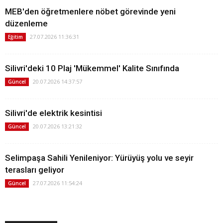
MEB'den öğretmenlere nöbet görevinde yeni
düzenleme
27.07.2026 11:36:31
Eğitim
Silivri'deki 10 Plaj 'Mükemmel' Kalite Sınıfında
20.07.2026 14:37:57
Güncel
Silivri'de elektrik kesintisi
20.07.2026 13:21:32
Güncel
Selimpaşa Sahili Yenileniyor: Yürüyüş yolu ve seyir
terasları geliyor
27.07.2026 11:54:24
Güncel