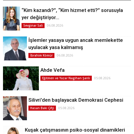
“Kim kazandı?”, “Kim hizmet etti?” sorusuyla
yer değiştiriyor…
06.08.2026
Sevginar Sali
İşlemler yasaya uygun ancak memlekette
uyulacak yasa kalmamış
06.08.2026
İbrahim Kömür
Ahde Vefa
05.08.2026
Eğitmen ve Yazar Nagihan Şanlı
Silivri'den başlayacak Demokrasi Cephesi
05.08.2026
Hasan Baki Çifçi
Kuşak çatışmasının psiko-sosyal dinamikleri