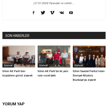
(17.07.2024) Piyasalar ve sektör…
SON HABERLER
Güncel
Güncel
Güncel
Silivri AK Parti'den
Silivri AK Parti'de iki yeni
Silivri Saadet Partisi'nden
büyüklere gönül ziyareti
isim rozet taktı
Emniyet Müdürü
Büzkaya'ya ziyaret
YORUM YAP