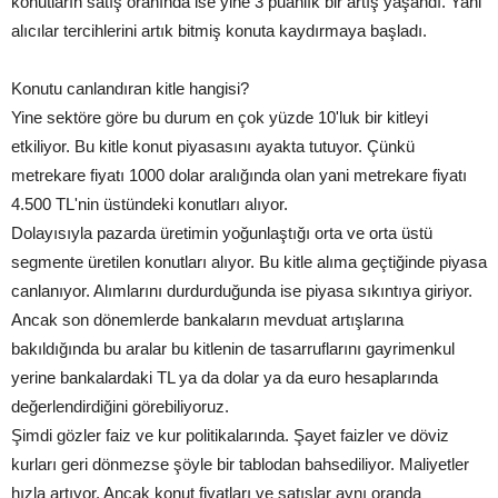
konutların satış oranında ise yine 3 puanlık bir artış yaşandı. Yani
alıcılar tercihlerini artık bitmiş konuta kaydırmaya başladı.
Konutu canlandıran kitle hangisi?
Yine sektöre göre bu durum en çok yüzde 10'luk bir kitleyi
etkiliyor. Bu kitle konut piyasasını ayakta tutuyor. Çünkü
metrekare fiyatı 1000 dolar aralığında olan yani metrekare fiyatı
4.500 TL'nin üstündeki konutları alıyor.
Dolayısıyla pazarda üretimin yoğunlaştığı orta ve orta üstü
segmente üretilen konutları alıyor. Bu kitle alıma geçtiğinde piyasa
canlanıyor. Alımlarını durdurduğunda ise piyasa sıkıntıya giriyor.
Ancak son dönemlerde bankaların mevduat artışlarına
bakıldığında bu aralar bu kitlenin de tasarruflarını gayrimenkul
yerine bankalardaki TL ya da dolar ya da euro hesaplarında
değerlendirdiğini görebiliyoruz.
Şimdi gözler faiz ve kur politikalarında. Şayet faizler ve döviz
kurları geri dönmezse şöyle bir tablodan bahsediliyor. Maliyetler
hızla artıyor. Ancak konut fiyatları ve satışlar aynı oranda