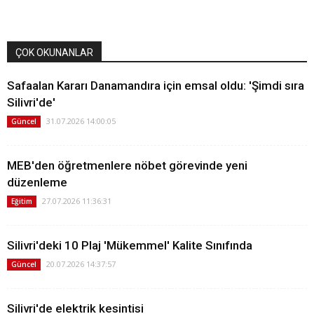
ÇOK OKUNANLAR
Safaalan Kararı Danamandıra için emsal oldu: 'Şimdi sıra
Silivri'de'
31.07.2026 14:00:05
Güncel
MEB'den öğretmenlere nöbet görevinde yeni
düzenleme
27.07.2026 11:36:31
Eğitim
Silivri'deki 10 Plaj 'Mükemmel' Kalite Sınıfında
20.07.2026 14:37:57
Güncel
Silivri'de elektrik kesintisi