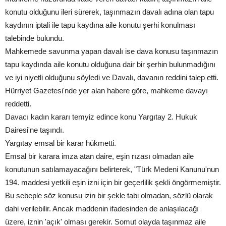
konutu olduğunu ileri sürerek, taşınmazın davalı adına olan tapu
kaydının iptali ile tapu kaydına aile konutu şerhi konulması
talebinde bulundu.
Mahkemede savunma yapan davalı ise dava konusu taşınmazın
tapu kaydında aile konutu olduğuna dair bir şerhin bulunmadığını
ve iyi niyetli olduğunu söyledi ve Davalı, davanın reddini talep etti.
Hürriyet Gazetesi'nde yer alan habere göre, mahkeme davayı
reddetti.
Davacı kadın kararı temyiz edince konu Yargıtay 2. Hukuk
Dairesi'ne taşındı.
Yargıtay emsal bir karar hükmetti.
Emsal bir karara imza atan daire, eşin rızası olmadan aile
konutunun satılamayacağını belirterek, "Türk Medeni Kanunu'nun
194. maddesi yetkili eşin izni için bir geçerlilik şekli öngörmemiştir.
Bu sebeple söz konusu izin bir şekle tabi olmadan, sözlü olarak
dahi verilebilir. Ancak maddenin ifadesinden de anlaşılacağı
üzere, iznin 'açık' olması gerekir. Somut olayda taşınmaz aile