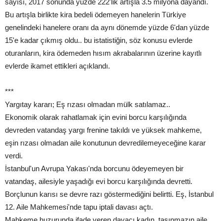
sayısı, 2017 sonunda yüzde 222'lik artışla 3.5 milyona dayandı.
Bu artışla birlikte kira bedeli ödemeyen hanelerin Türkiye
genelindeki hanelere oranı da aynı dönemde yüzde 6'dan yüzde
15'e kadar çıkmış oldu.. bu istatistiğin, söz konusu evlerde
oturanların, kira ödemeden hısım akrabalarının üzerine kayıtlı
evlerde ikamet ettikleri açıklandı.
***
Yargıtay kararı; Eş rızası olmadan mülk satılamaz..
Ekonomik olarak rahatlamak için evini borcu karşılığında
devreden vatandaş yargı frenine takıldı ve yüksek mahkeme,
eşin rızası olmadan aile konutunun devredilemeyeceğine karar
verdi.
İstanbul'un Avrupa Yakası'nda borcunu ödeyemeyen bir
vatandaş, ailesiyle yaşadığı evi borcu karşılığında devretti.
Borçlunun karısı se devre razı göstermediğini belirtti. Eş, İstanbul
12. Aile Mahkemesi'nde tapu iptali davası açtı.
Mahkeme huzurunda ifade veren davacı kadın, taşınmazın aile