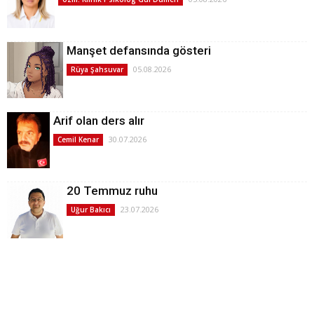
Manşet defansında gösteri
05.08.2026
Rüya Şahsuvar
Arif olan ders alır
30.07.2026
Cemil Kenar
20 Temmuz ruhu
23.07.2026
Uğur Bakıcı