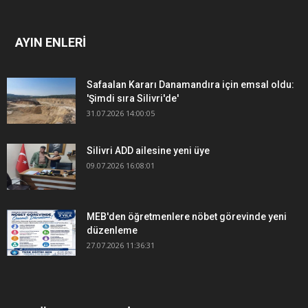
AYIN ENLERİ
Safaalan Kararı Danamandıra için emsal oldu:
'Şimdi sıra Silivri'de'
31.07.2026 14:00:05
Silivri ADD ailesine yeni üye
09.07.2026 16:08:01
MEB'den öğretmenlere nöbet görevinde yeni
düzenleme
27.07.2026 11:36:31