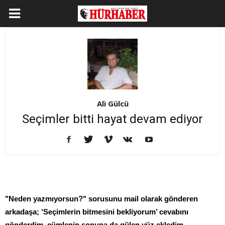
Ali Gülcü
Seçimler bitti hayat devam ediyor
"Neden yazmıyorsun?" sorusunu mail olarak gönderen
arkadaşa; ‘Seçimlerin bitmesini bekliyorum’ cevabını
gönderdim, cümlenin sonuna da gülen yüz ekledim…