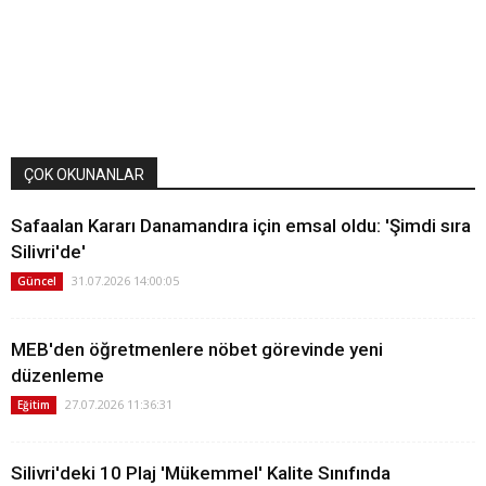
ÇOK OKUNANLAR
Safaalan Kararı Danamandıra için emsal oldu: 'Şimdi sıra
Silivri'de'
31.07.2026 14:00:05
Güncel
MEB'den öğretmenlere nöbet görevinde yeni
düzenleme
27.07.2026 11:36:31
Eğitim
Silivri'deki 10 Plaj 'Mükemmel' Kalite Sınıfında