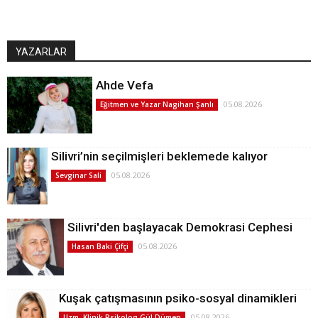
YAZARLAR
Ahde Vefa
05.08.2026
Eğitmen ve Yazar Nagihan Şanlı
Silivri’nin seçilmişleri beklemede kalıyor
05.08.2026
Sevginar Sali
Silivri'den başlayacak Demokrasi Cephesi
05.08.2026
Hasan Baki Çifçi
Kuşak çatışmasının psiko-sosyal dinamikleri
05.08.2026
Uzm. Klinik Psikolog Gül Dümen