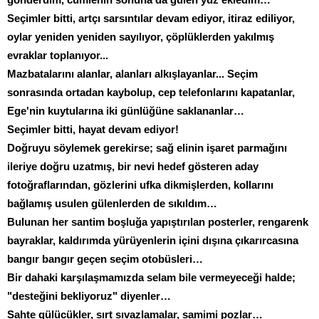
Seçimler bitti, artçı sarsıntılar devam ediyor, itiraz ediliyor,
oylar yeniden yeniden sayılıyor, çöplüklerden yakılmış
evraklar toplanıyor...
Mazbatalarını alanlar, alanları alkışlayanlar... Seçim
sonrasında ortadan kaybolup, cep telefonlarını kapatanlar,
Ege'nin kuytularına iki günlüğüne saklananlar…
Seçimler bitti, hayat devam ediyor!
Doğruyu söylemek gerekirse; sağ elinin işaret parmağını
ileriye doğru uzatmış, bir nevi hedef gösteren aday
fotoğraflarından, gözlerini ufka dikmişlerden, kollarını
bağlamış usulen gülenlerden de sıkıldım…
Bulunan her santim boşluğa yapıştırılan posterler, rengarenk
bayraklar, kaldırımda yürüyenlerin içini dışına çıkarırcasına
bangır bangır geçen seçim otobüsleri…
Bir dahaki karşılaşmamızda selam bile vermeyeceği halde;
"desteğini bekliyoruz" diyenler…
Sahte gülücükler, sırt sıvazlamalar, samimi pozlar…