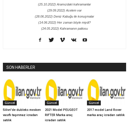
(25.10.2022) Aramızdaki kahramanlar
(29.09.2022) Acelem var
(28.06.2022) Deniz Kabuğu ile konuşmalar
(14.06.2022) Her zaman böyle miydi?
(24.05.2022) Kahramanın paltosu
SON HABERLER
Güncel
Güncel
Güncel
Silivri'de dubleks mesken
2021 Model PEUGEOT
2017 model Land Rover
vasıflı taşınmaz icradan
RIFTER Marka araç
marka araç icradan satılık
satılık
icradan satılık