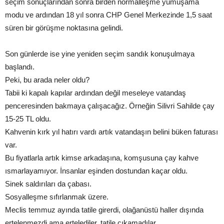
seçim sonuçlarından sonra birden normalleşme yumuşama
modu ve ardından 18 yıl sonra CHP Genel Merkezinde 1,5 saat
süren bir görüşme noktasına gelindi.
Son günlerde ise yine yeniden seçim sandık konuşulmaya
başlandı.
Peki, bu arada neler oldu?
Tabii ki kapalı kapılar ardından değil meseleye vatandaş
penceresinden bakmaya çalışacağız. Örneğin Silivri Sahilde çay
15-25 TL oldu.
Kahvenin kırk yıl hatırı vardı artık vatandaşın belini büken faturası
var.
Bu fiyatlarla artık kimse arkadaşına, komşusuna çay kahve
ısmarlayamıyor. İnsanlar eşinden dostundan kaçar oldu.
Sinek saldırıları da çabası.
Sosyalleşme sıfırlanmak üzere.
Meclis temmuz ayında tatile girerdi, olağanüstü haller dışında
ertelenmezdi ama ertelediler, tatile çıkamadılar.