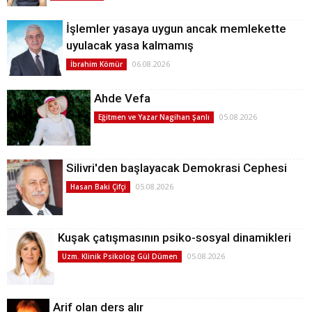
İşlemler yasaya uygun ancak memlekette
uyulacak yasa kalmamış
06.08.2026
İbrahim Kömür
Ahde Vefa
05.08.2026
Eğitmen ve Yazar Nagihan Şanlı
Silivri'den başlayacak Demokrasi Cephesi
05.08.2026
Hasan Baki Çifçi
Kuşak çatışmasının psiko-sosyal dinamikleri
05.08.2026
Uzm. Klinik Psikolog Gül Dümen
Arif olan ders alır