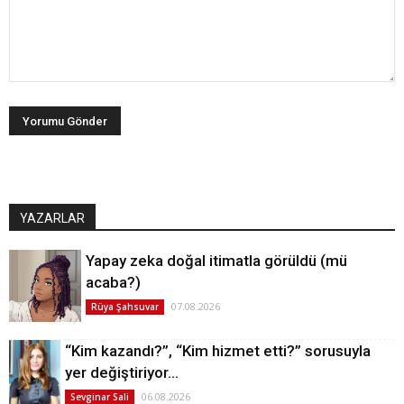
YAZARLAR
Yapay zeka doğal itimatla görüldü (mü
acaba?)
07.08.2026
Rüya Şahsuvar
“Kim kazandı?”, “Kim hizmet etti?” sorusuyla
yer değiştiriyor…
06.08.2026
Sevginar Sali