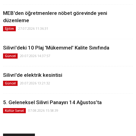
MEB'den öğretmenlere nöbet görevinde yeni
düzenleme
27.07.2026 11:36:31
Eğitim
Silivri'deki 10 Plaj 'Mükemmel' Kalite Sınıfında
20.07.2026 14:37:57
Güncel
Silivri'de elektrik kesintisi
20.07.2026 13:21:32
Güncel
5. Geleneksel Silivri Panayırı 14 Ağustos’ta
07.08.2026 15:58:39
Kültür Sanat