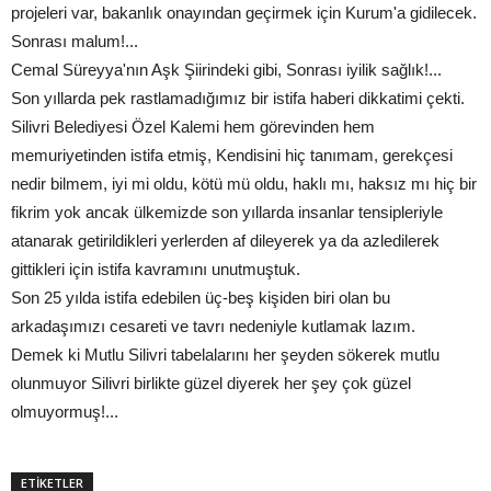
projeleri var, bakanlık onayından geçirmek için Kurum'a gidilecek.
Sonrası malum!...
Cemal Süreyya'nın Aşk Şiirindeki gibi, Sonrası iyilik sağlık!...
Son yıllarda pek rastlamadığımız bir istifa haberi dikkatimi çekti.
Silivri Belediyesi Özel Kalemi hem görevinden hem
memuriyetinden istifa etmiş, Kendisini hiç tanımam, gerekçesi
nedir bilmem, iyi mi oldu, kötü mü oldu, haklı mı, haksız mı hiç bir
fikrim yok ancak ülkemizde son yıllarda insanlar tensipleriyle
atanarak getirildikleri yerlerden af dileyerek ya da azledilerek
gittikleri için istifa kavramını unutmuştuk.
Son 25 yılda istifa edebilen üç-beş kişiden biri olan bu
arkadaşımızı cesareti ve tavrı nedeniyle kutlamak lazım.
Demek ki Mutlu Silivri tabelalarını her şeyden sökerek mutlu
olunmuyor Silivri birlikte güzel diyerek her şey çok güzel
olmuyormuş!...
ETİKETLER