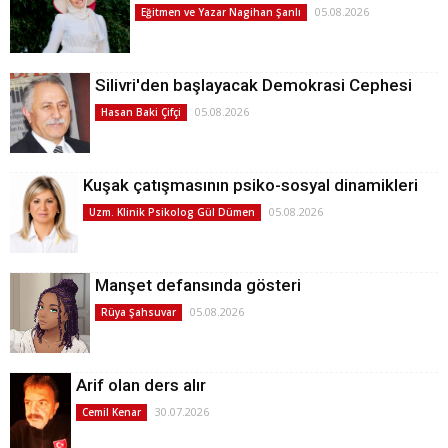
05.08.2026
Eğitmen ve Yazar Nagihan Şanlı
Silivri'den başlayacak Demokrasi Cephesi
05.08.2026
Hasan Baki Çifçi
Kuşak çatışmasının psiko-sosyal dinamikleri
05.08.2026
Uzm. Klinik Psikolog Gül Dümen
Manşet defansında gösteri
05.08.2026
Rüya Şahsuvar
Arif olan ders alır
30.07.2026
Cemil Kenar