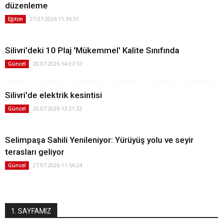
düzenleme
27.07.2026 11:36:31
Eğitim
Silivri'deki 10 Plaj 'Mükemmel' Kalite Sınıfında
20.07.2026 14:37:57
Güncel
Silivri'de elektrik kesintisi
20.07.2026 13:21:32
Güncel
Selimpaşa Sahili Yenileniyor: Yürüyüş yolu ve seyir
terasları geliyor
27.07.2026 11:54:24
Güncel
1. SAYFAMIZ