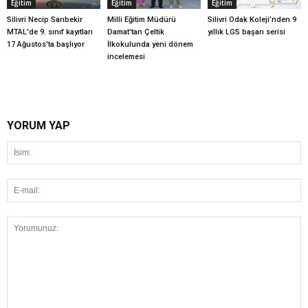
Eğitim
Eğitim
Eğitim
Silivri Necip Sarıbekir
Milli Eğitim Müdürü
Silivri Odak Koleji’nden 9
MTAL'de 9. sınıf kayıtları
Damat’tan Çeltik
yıllık LGS başarı serisi
17 Ağustos'ta başlıyor
İlkokulunda yeni dönem
incelemesi
YORUM YAP