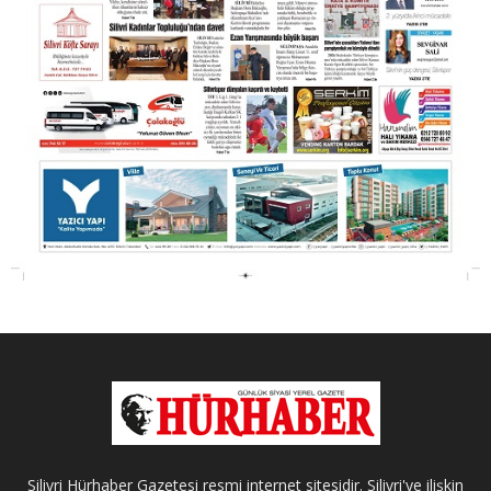
Silivri Hürhaber Gazetesi resmi internet sitesidir. Silivri'ye ilişkin