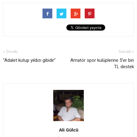
« Önceki
Sonraki »
“Adalet kutup yıldızı gibidir”
Amatör spor kulüplerine 5’er bin
TL destek
Ali Gülcü