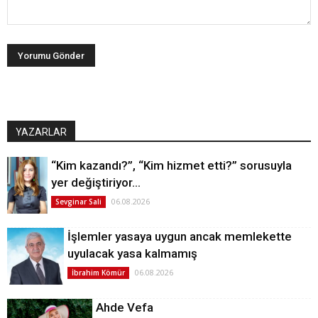
YAZARLAR
“Kim kazandı?”, “Kim hizmet etti?” sorusuyla
yer değiştiriyor…
06.08.2026
Sevginar Sali
İşlemler yasaya uygun ancak memlekette
uyulacak yasa kalmamış
06.08.2026
İbrahim Kömür
Ahde Vefa