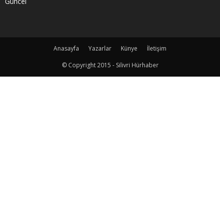
Güncel
Anasayfa
Yazarlar
Künye
İletişim
© Copyright 2015 - Silivri Hürhaber